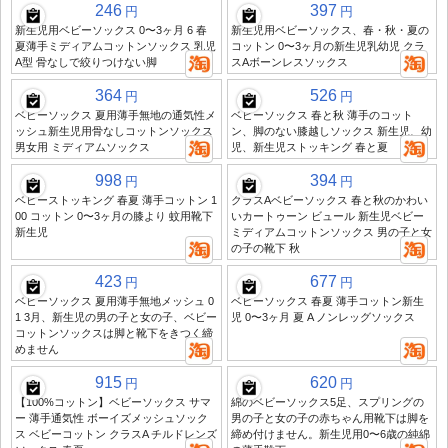
246
397
円
円
新生児用ベビーソックス 0〜3ヶ月 6 春
新生児用ベビーソックス、春・秋・夏の
夏薄手ミディアムコットンソックス 乳児
コットン 0〜3ヶ月の新生児乳幼児 クラ
A型 骨なしで絞りつけない脚
スAボーンレスソックス
364
526
円
円
ベビーソックス 夏用薄手無地の通気性メ
ベビーソックス 春と秋 薄手のコット
ッシュ新生児用骨なしコットンソックス
ン、脚のない膝越しソックス 新生児、幼
男女用 ミディアムソックス
児、新生児ストッキング 春と夏
998
394
円
円
ベビーストッキング 春夏 薄手コットン 1
クラスAベビーソックス 春と秋のかわい
00 コットン 0〜3ヶ月の膝より 蚊用靴下
いカートゥーン ビュール 新生児ベビー
新生児
ミディアムコットンソックス 男の子と女
の子の靴下 秋
423
677
円
円
ベビーソックス 夏用薄手無地メッシュ 0
ベビーソックス 春夏 薄手コットン新生
1 3月、新生児の男の子と女の子、ベビー
児 0〜3ヶ月 夏 A ノンレッグソックス
コットンソックスは脚と靴下をきつく締
めません
915
620
円
円
【100%コットン】ベビーソックス サマ
綿のベビーソックス5足、スプリングの
ー 薄手通気性 ボーイズメッシュソック
男の子と女の子の赤ちゃん用靴下は脚を
ス ベビーコットン クラスA チルドレンズ
締め付けません。新生児用0〜6歳の純綿