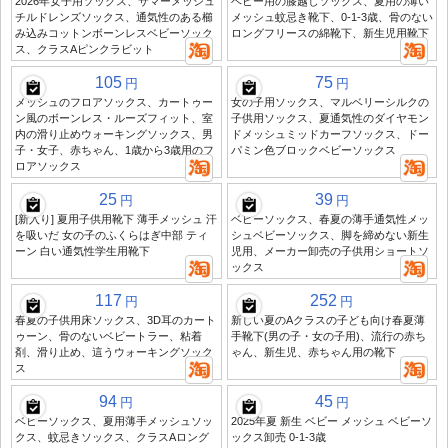
2026年女子用ソックス、サマーメッシュ
ベビー用の膝越しソックス、夏用の薄い
チルドレンズソックス、通気性のある櫛
メッシュ蚊忌き靴下、0-1-3歳、骨のない
み込みコットンボーンレスベビーソック
ロングフリースの綿靴下、新生児用靴下
ス、クラスAピンクラビット
105
75
円
円
メッシュのフロアソックス、カートゥー
女の子用ソックス、マルベリーシルクの
ン風のボーンレス・ルーズフィット、室
子供用ソックス、夏通気性のダイヤモン
内の滑り止めウォーキングソックス、男
ドメッシュミッドカーフソックス、ドー
子・女子、赤ちゃん、1歳から3歳用のフ
パミン色ブロックベビーソックス
ロアソックス
25
39
円
円
[新入り] 夏用子供用靴下 薄手メッシュ 汗
ベビーソックス、春夏の薄手通気性メッ
を吸いだ 女の子のふくらはぎ中部 ティ
シュベビーソックス、脚を締めない新生
ーン 白い通気性学生用靴下
児用、メーカー卸売の子供用ショートソ
ックス
117
252
円
円
春夏の子供用床ソックス、3D耳のカート
新しい夏のAクラスの子ども向け春夏薄
ゥーン、骨のないベビートラー、粘着
手靴下(男の子・女の子用)、流行の赤ち
剤、滑り止め、這うウォーキングソック
ゃん、新生児、赤ちゃん用の靴下
ス
94
45
円
円
ベビーソックス、夏用薄手メッシュソッ
2025年夏 新生 ベビー メッシュ ベビーソ
クス、蚊忌きソックス、クラスAロング
ックス卸売 0-1-3歳