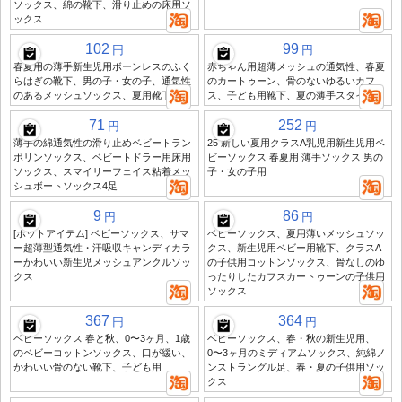
ソックス、綿の靴下、滑り止めの床用ソ
ックス
102
99
円
円
春夏用の薄手新生児用ボーンレスのふく
赤ちゃん用超薄メッシュの通気性、春夏
らはぎの靴下、男の子・女の子、通気性
のカートゥーン、骨のないゆるいカフ
のあるメッシュソックス、夏用靴下
ス、子ども用靴下、夏の薄手スタイル
71
252
円
円
薄手の綿通気性の滑り止めベビートラン
25 新しい夏用クラスA乳児用新生児用ベ
ポリンソックス、ベビートドラー用床用
ビーソックス 春夏用 薄手ソックス 男の
ソックス、スマイリーフェイス粘着メッ
子・女の子用
シュボートソックス4足
9
86
円
円
[ホットアイテム] ベビーソックス、サマ
ベビーソックス、夏用薄いメッシュソッ
ー超薄型通気性・汗吸収キャンディカラ
クス、新生児用ベビー用靴下、クラスA
ーかわいい新生児メッシュアンクルソッ
の子供用コットンソックス、骨なしのゆ
クス
ったりしたカフスカートゥーンの子供用
ソックス
367
364
円
円
ベビーソックス 春と秋、0〜3ヶ月、1歳
ベビーソックス、春・秋の新生児用、
のベビーコットンソックス、口が緩い、
0〜3ヶ月のミディアムソックス、純綿ノ
かわいい骨のない靴下、子ども用
ンストラングル足、春・夏の子供用ソッ
クス