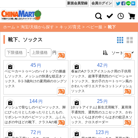
新規会員登録
会員ログイン
ホーム
>
淘宝/天猫から探す
>
キッズ/育児
>
ベビー服
>
靴下
靴下、ソックス
-
円
45
42
円
円
ベビーカートゥーンのハイトップの膝越
春夏のAクラスアイスシルク用の子供用
しソックス、メッシュの快適な蚊忌きソ
ソックス、超薄手通気性のベビーショー
ックス、0-1-3歳向けの夏用綿のロングソ
トソックス、女の子のカートゥーン風の
ックス
かわいいポリエステルコットンメッシュ
ソックス
144
25
円
円
メッシュで骨なしのベビーソックス、脚
[ホットアイテム] 新生児用靴下、夏用薄
にぴったりとしたゆったりとしたもの、
手通気性、通気性のユニセックス、かわ
リボンレースのベビーソックス、ふくら
いいふくらはぎの中くらはぎの蚊忌きソ
はぎの中ほどの靴下、クラスAの櫛綿
ックス、クロスボーダー
72
123
円
円