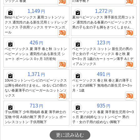
ソックス 春夏
の薄手靴下
1,149
1,272
円
円
Betizベビーソックス 夏用コットンソッ
夏用ベビーソックス 薄手新生児用コット
クス 通気性のある新生児用ミッドレッグ
ン 通気性のある春夏のベビーソックス
ソックス 子供用ソックス サマースンガ
男の子も女の子も脚をきつくしません
ール
426
123
円
円
ベビーソックス 夏 薄手 春と秋 コットン
ベビーソックス コットン 新生児の男の
ベビーメッシュ 通気性のある新生児 シ
子と女の子 ベビーソックス 春と秋 夏
ョート ボーンレス 0ヶ月 3月初旬
0〜3ヶ月 1歳のカートゥーン薄手 Aミデ
ィアムソックス
1,371
491
円
円
100%コットン~バンビのベビーソックス
ベビーソックス 春と秋 春と夏の薄手ミ
は脚を締め付けません。ゆるい口の骨の
ッド丈の綿靴下 無地色の新生児 0〜3ヶ
ない春夏薄手のベビーガールコットンソ
月・1歳
ックス
713
935
円
円
子供用靴下 少年用純綿 春夏 薄手紳士の
ベビーソックス 春夏 薄手新生児用 0〜3
宝物 中筒 A 綿の靴下 男子メッシュ ボー
ヶ月 夏の純粋なコットンベビー 男の
ンレスコットン 子供用靴下
子・女の子用の絞めない脚靴下
更に読み込む