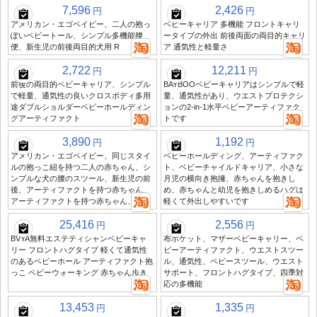
7,596
2,426
円
円
アメリカン・エゴベイビー、二人の抱っ
ベビーキャリア 多機能 フロントキャリ
ぽいベビートール、シンプル多機能腰
ータイプの外出 前後両面の両目的キャリ
便、新生児の前後両目的犬用 R
ア 通気性と軽量さ
2,722
12,211
円
円
前後の両目的ベビーキャリア、シンプル
BAYBOOベビーキャリアはシンプルで軽
で軽量、通気性の良いクロスボディ多用
量、通気性があり、ウエストプロテクシ
途ダブルショルダーベビーホールディン
ョンの2-in-1水平ベビーアーティファク
グアーティファクト
トです
3,890
1,192
円
円
アメリカン・エゴベイビー、同じスタイ
ベビーホールディング、アーティファク
ルの抱っこ紐を持つ二人の赤ちゃん、シ
ト、ベビーチャイルドキャリア、小さな
ンプルな犬の腰のスツール、新生児の前
月児の横向き抱擁、赤ちゃんを抱きし
後、アーティファクトを持つ赤ちゃん、
め、赤ちゃんと幼児を抱きしめるハグは
アーティファクトを持つ赤ちゃん、R
軽くて外出しやすいです
25,416
2,556
円
円
BVYA無料エステティシャンベビーキャ
布ポケット、マザーベビーキャリー、ベ
リー フロントハグタイプ 軽くて通気性
ビーアーティファクト、ウエストスツー
のあるベビーホール アーティファクト抱
ル、通気性、ベビースツール、ウエスト
っこ ベビーウォーキング 赤ちゃん歩き
サポート、フロントハグタイプ、四季対
応の多機能
13,453
1,335
円
円