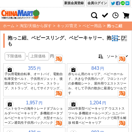
新規会員登録
会員ログイン
ホーム
>
淘宝/天猫から探す
>
キッズ/育児
>
ベビー用品
>
抱っこ紐
抱っこ紐、ベビースリング、ベビーキャリー、抱っこひ
も
-
円
355
843
円
円
子供用電動自転車、オートバイ、電動自
赤ちゃん用のキャリア、ベビーホール
転車安全ベルト、子供用ガジェット、後
ド、大きな子供用のハグ、フロントハグ
部座席でのベビーシッター、ストラッ
の多機能シート、屋外用ウエストスツー
プ、ストラップ、そしてサイクリング
ル、そして子供の散歩に最適なツールで
す
1,957
1,204
円
円
ベストセラーの海外トレードダブルショ
2026年新型ベビーキャリア ウエストス
ルダーベビーキャリア、多機能ポータブ
ツール 多機能オールシーズン ユニバー
ルベビーキャリーバッグ、大型オールシ
サルフロントホールドバックで両手を解
ーズン通気性子供用バックパック
放 軽量ベビーキャリア