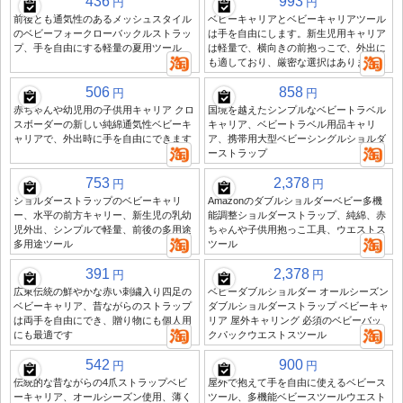
436
993
円
円
前後とも通気性のあるメッシュスタイル
ベビーキャリアとベビーキャリアツール
のベビーフォークローバックルストラッ
は手を自由にします。新生児用キャリア
プ、手を自由にする軽量の夏用ツール
は軽量で、横向きの前抱っこで、外出に
も適しており、厳密な選択はありません
506
858
円
円
赤ちゃんや幼児用の子供用キャリア クロ
国境を越えたシンプルなベビートラベル
スボーダーの新しい純綿通気性ベビーキ
キャリア、ベビートラベル用品キャリ
ャリアで、外出時に手を自由にできます
ア、携帯用大型ベビーシングルショルダ
ーストラップ
753
2,378
円
円
ショルダーストラップのベビーキャリ
Amazonのダブルショルダーベビー多機
ー、水平の前方キャリー、新生児の乳幼
能調整ショルダーストラップ、純綿、赤
児外出、シンプルで軽量、前後の多用途
ちゃんや子供用抱っこ工具、ウエストス
多用途ツール
ツール
391
2,378
円
円
広東伝統の鮮やかな赤い刺繍入り四足の
ベビーダブルショルダー オールシーズン
ベビーキャリア、昔ながらのストラップ
ダブルショルダーストラップ ベビーキャ
は両手を自由にでき、贈り物にも個人用
リア 屋外キャリング 必須のベビーバッ
にも最適です
クパックウエストスツール
542
900
円
円
伝統的な昔ながらの4爪ストラップベビ
屋外で抱えて手を自由に使えるベビース
ーキャリア、オールシーズン使用、薄く
ツール、多機能ベビースツールウエスト