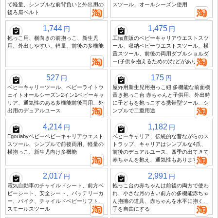
て軽量、シンプルな前背負いと外出用の
スツール、オールシーズン使用
後ろ肩ベルト
1,744
1,475
円
円
抱っこ用、横向きの前抱っこ、新生児
工場直販のベビーキャリアウエストスツ
用、外出しやすい、軽量、前後の多機能
ール、収納ベビーウエストスツール、横
置スツール、前後の両用ダブルショルダ
ー(子供を抱えるための)などがあります
527
175
円
円
ベビーキャリーツール、ベビーライトウ
屋外用新生児用抱っこ紐 多機能な前面横
ェイトオールシーズン2イン1ベビーキャ
置き抱っこ台 赤ちゃんと子供用、外出時
リア、通気性のある多機能前後両用、外
に子どもを抱っこする携帯型ツール、シ
出用のデュアルユース
ンプルで二重用途
4,214
1,182
円
円
EgoBabyベビーベビーキャリアウエスト
ベビーキャリア、伝統的な昔ながらのス
スツール、シンプルで前後両用、軽量の
トラップ、キャリアはシンプルな4爪、
横抱っこ、新生児向け多機能
前後のデュアルユース、四季の出てきて
赤ちゃんを抱え、通気性もあります
2,017
2,991
円
円
電気自動車のチャイルドシート、前方ベ
抱っこ台の赤ちゃんは前後の両方で使わ
ビーシート、安全シート、バッテリーカ
れ、小さな月の古い前方の多機能赤ちゃ
ー、バイク、チャイルドベビーリフト、
ん抱擁の道具、赤ちゃんを水平に抱く、
スモールスツール
手を自由にする