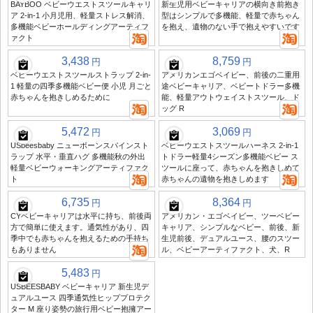
BAYBOO ベビーウエストスツールキャリ
新生児用ベビーキャリアの横向き前抱き
ア 2-in-1 小月児用、軽量ストレス解消、
型はシンプルで多機能、軽量で赤ちゃん
多機能ベビーホールディングアーティフ
を抱え、遺物のない手で抱えやすいです
ァクト
3,438
8,759
円
円
ベビーウエストスツールストラップ 2-in-
アメリカンエゴベイビー、前後の二重用
1 軽量の四季多機能ベビー便 小児 月ごと
途ベビーキャリア、ベビートドラー多機
赤ちゃんを抱きしめるために
能、軽量アウトウェイストスツール、ド
ッグ R
5,472
3,069
円
円
USbeesbaby ニューボーンスパインスト
ベビーウエストスツールハーネス 2-in-1
ラップ 水平・垂直ハグ 多機能秋の外出
トドラー軽量4シーズン多機能ベビー ス
軽量ベビーウォーキングアーティファク
ツールに座って、赤ちゃんを抱きしめて
ト
赤ちゃんの遺物を抱きしめます
6,735
8,364
円
円
CYベビーキャリアは水平に持ち、前後両
アメリカン・エゴベイビー、ツーベビー
方で簡単に使えます。通気性があり、四
キャリア、シンプルなベビー、前後、新
季中でも赤ちゃんを抱えるための手持ち
生児前後、デュアルユース、腰のスツー
もありません
ル、ベビーアーティファクト、犬、R
5,483
円
USBEESBABY ベビーキャリア 新生児デ
ュアルユース 四季通気性ヒッププロテク
ター M 座り姿勢の旅行用ベビー抱擁アー