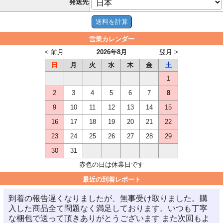
発送先
営業カレンダー
< 前月
2026年8月
翌月 >
日
月
火
水
木
金
土
1
2
3
4
5
6
7
8
9
10
11
12
13
14
15
16
17
18
19
20
21
22
23
24
25
26
27
28
29
30
31
赤色の日は休業日です
最近の到着レポート
到着の報告遅くなりましたが、無事受け取りました。購
入した商品全て問題なく満足しております。いつも丁寧
な梱包で送って頂きありがとうございます また次回もよ