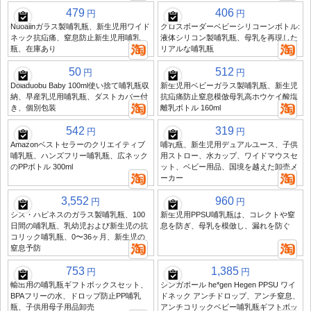
479
406
円
円
Nuoaiinガラス製哺乳瓶、新生児用ワイド
クロスボーダーベビーシリコーンボトル:
ネック抗疝痛、窒息防止新生児用哺乳
液体シリコン製哺乳瓶、母乳を再現した
瓶、在庫あり
リアルな哺乳瓶
50
512
円
円
Doladuobu Baby 100ml使い捨て哺乳瓶収
新生児用ベビーガラス製哺乳瓶、新生児
納、早産乳児用哺乳瓶、ダストカバー付
抗疝痛防止窒息模倣母乳高ホウケイ酸塩
き、個別包装
離乳ボトル 160ml
542
319
円
円
Amazonベストセラーのクリエイティブ
哺乳瓶、新生児用デュアルユース、子供
哺乳瓶、ハンズフリー哺乳瓶、広ネック
用ストロー、水カップ、ワイドマウスセ
のPPボトル 300ml
ット、ベビー用品、国境を越えた卸売メ
ーカー
3,552
960
円
円
シス・ハピネスのガラス製哺乳瓶、100
新生児用PPSU哺乳瓶は、コレクトや窒
日間の哺乳瓶、乳幼児および新生児の抗
息を防ぎ、母乳を模倣し、漏れを防ぐ
コリック哺乳瓶、0〜36ヶ月、新生児の
窒息予防
753
1,385
円
円
輸出用の哺乳瓶ギフトボックスセット、
シンガポール he*gen Hegen PPSU ワイ
BPAフリーの水、ドロップ防止PP哺乳
ドネック アンチドロップ、アンチ窒息、
瓶、子供用母子用品卸売
アンチコリックベビー哺乳瓶ギフトボッ