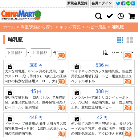
新規会員登録
会員ログイン
ホーム
>
淘宝/天猫から探す
>
キッズ/育児
>
ベビー用品
>
哺乳瓶
哺乳瓶
-
円
388
536
円
円
大きな哺乳瓶、0〜6ヶ月の乳児用、1歳
ワイドネックのガラス製哺乳瓶、新生児
のストロー(取っ手付き)、1歳以上の子供
用抗疝痛用哺乳瓶、ベビー用窒息防止ス
向けの特別な排痛用ストロー、大容量
ペシャルボトル
45
388
円
円
使い捨て哺乳瓶、収納ボトル、早産児病
ナノシルバー抗菌シリコンベビーボト
院、新生児抗疝痛乳児、屋外保管用のベ
ル、70口径、高級哺乳瓶、落下防止離乳
ビーボトル、個別包装
工具、窒息防止離乳ベビー
448
42
円
円
ドラドゥオブ母嬰用品 新生児用ガラス製
使い捨ての新生児用PPボトル、食品グレ
哺乳瓶(0〜6ヶ月用)、1歳以上の赤ちゃん
ードの母乳乳首、個別に洗浄・消毒済み
用の抗絞痛哺乳瓶
の個別包装済み、すぐに使える状態です