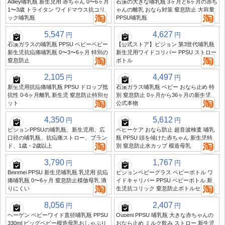
Adley哺乳瓶 新生児用 赤ちゃん 0〜6ヶ月
石溪の大きな哺乳瓶 3ヶ月と6ヶ月の赤ち
1〜3歳 トライタン ワイドマウス抗コリ
ゃんの離乳 おなら対策 窒息防止 大容量
ック哺乳瓶
PPSU哺乳瓶
5,547
4,627
円
円
石溪ガラスの哺乳瓶 PPSU ベビーベビー
【公式ストア】ピジョン 第3世代哺乳瓶
新生児抗疝痛哺乳瓶 0〜3〜6ヶ月 特別の
新生児用ワイドコリバー PPSU ストロー
窒息防止
ボトル
2,105
4,497
円
円
新生児用抗疝痛哺乳瓶 PPSU ドロップ抵
石溪ガラス哺乳瓶 ベビー おなら止め 特
抗性 0-6ヶ月離乳 新生児 窒息防止特別セ
別 窒息防止 0ヶ月から36ヶ月の新生児
ット
公式本物
4,350
5,612
円
円
ピジョンPPSUの哺乳瓶、新生児用、広
ベビーケア おなら防止 超音波検査 哺乳
口径の哺乳瓶、抗疝痛ストロー、ブラン
瓶 PPSU 頭を傾けた赤ちゃん 新生児特
ド、1歳・2歳以上
別 窒息防止水カップ 模造母乳
3,790
1,767
円
円
Beinmei PPSU 新生児哺乳瓶 乳児用 抗疝
ピジョンベビーグラス ベビーボトル ワ
痛哺乳瓶 0〜6ヶ月 窒息防止模倣母乳 滴
イドキャリバー PPSU ベビーボトル 新
りにくい
生児抗コリック 窒息防止ボトルセット
8,056
2,407
円
円
ヘーゲン ベビーワイド直径哺乳瓶 PPSU
Oubeni PPSU 哺乳瓶 大きな赤ちゃんの
330ml ビッグベビー模造母乳おしゃぶり
おなら止め ミルク飲み ストロー 新生児