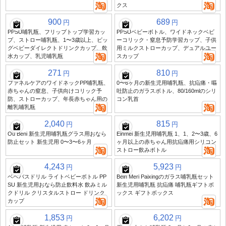
クス
900
689
円
円
PPSU哺乳瓶、フリップトップ学習カッ
PPSUベビーボトル、ワイドネックベビ
プ、ストロー哺乳瓶、1〜3歳以上、ビッ
ーコリック・窒息予防学習カップ、子供
グベビーダイレクトドリンクカップ、飲
用ミルクストローカップ、デュアルユー
水カップ、乳児哺乳瓶
スカップ
271
810
円
円
ファネルケアのワイドネックPP哺乳瓶、
0〜6ヶ月の新生児用哺乳瓶、抗疝痛・嘔
赤ちゃんの窒息、子供向けコリック予
吐防止のガラスボトル、80/160mlのシリ
防、ストローカップ、年長赤ちゃん用の
コン乳首
離乳哺乳瓶
2,040
815
円
円
Ou Beni 新生児用哺乳瓶グラス用おなら
Einmei 新生児用哺乳瓶 1、1、2〜3歳、6
防止セット 新生児用 0〜3〜6ヶ月
ヶ月以上の赤ちゃん用抗疝痛用シリコン
ストロー飲みボトル
4,243
5,923
円
円
ベベバスドリル ライトベビーボトル PP
Bein Meri Paixingのガラス哺乳瓶セット
SU 新生児用おなら防止飲料水 飲みミル
新生児用哺乳瓶 抗疝痛 哺乳瓶ギフトボ
クドリル クリスタルストロー ドリンク
ックス ギフトボックス
カップ
1,853
6,202
円
円