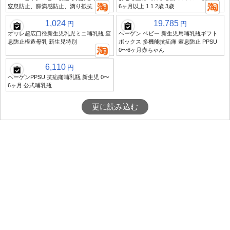
窒息防止、膨満感防止、滴り抵抗
6ヶ月以上 1 1 2歳 3歳
1,024
19,785
円
円
オリレ超広口径新生児乳児ミニ哺乳瓶 窒
ヘーゲン ベビー 新生児用哺乳瓶ギフト
息防止模造母乳 新生児特別
ボックス 多機能抗疝痛 窒息防止 PPSU
0〜6ヶ月赤ちゃん
6,110
円
ヘーゲンPPSU 抗疝痛哺乳瓶 新生児 0〜
6ヶ月 公式哺乳瓶
更に読み込む