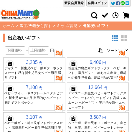
新規会員登録
会員ログイン
ホーム
>
淘宝/天猫から探す
>
キッズ/育児
>
出産祝いギフト
出産祝いギフト
-
円
3,285
6,406
円
円
ディズニー新生児ベビー服ギフトボック
新生児の出産ギフトボックス、ベビーギ
スセット 秋冬新生児男女ベビー用品 満
フト、満月ギフト、赤ちゃん出産、母親
月ギフト
への新生児分娩、高級用品の実用的
7,108
12,664
円
円
ベビーフィットネスフレームペダルピア
ディズニー新生児ベビーギフトボックス
ノ 新生児 0〜6ヶ月 実用的なベビートイ
ベビーミート&グリートギフト 高級フル
満月ギフトボックス
ムーン ベビーギフト 実用的な新生児ベ
ビーギフト
3,107
3,687
円
円
ベビー服ギフト新生児ギフトボックスセ
ベビー服、新生児ギフトボックス、春と
ット 高級満月ベビー新生児会議用品 実
秋、早産、満月、ベビーコットンセッ