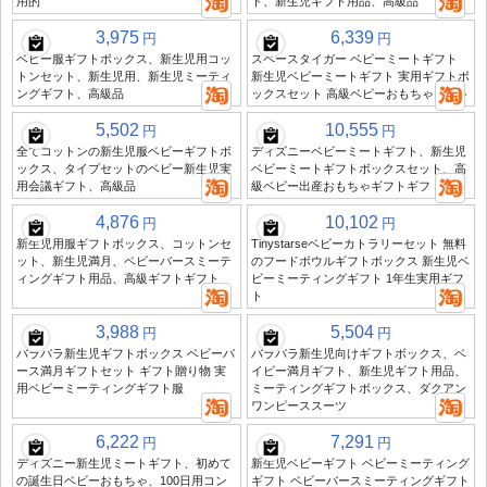
用的
ト、新生児ギフト用品、高級品
3,975
6,339
円
円
ベビー服ギフトボックス、新生児用コッ
スペースタイガー ベビーミートギフト
トンセット、新生児用、新生児ミーティ
新生児ベビーミートギフト 実用ギフトボ
ングギフト、高級品
ックスセット 高級ベビーおもちゃギフト
5,502
10,555
円
円
全てコットンの新生児服ベビーギフトボ
ディズニーベビーミートギフト、新生児
ックス、タイプセットのベビー新生児実
ベビーミートギフトボックスセット、高
用会議ギフト、高級品
級ベビー出産おもちゃギフトギフト
4,876
10,102
円
円
新生児用服ギフトボックス、コットンセ
Tinystarseベビーカトラリーセット 無料
ット、新生児満月、ベビーバースミーテ
のフードボウルギフトボックス 新生児ベ
ィングギフト用品、高級ギフトギフト
ビーミーティングギフト 1年生実用ギフ
ト
3,988
5,504
円
円
バラバラ新生児ギフトボックス ベビーバ
バラバラ新生児向けギフトボックス、ベ
ース満月ギフトセット ギフト贈り物 実
イビー満月ギフト、新生児ギフト用品、
用ベビーミーティングギフト服
ミーティングギフトボックス、ダクアン
ワンピーススーツ
6,222
7,291
円
円
ディズニー新生児ミートギフト、初めて
新生児ベビーギフト ベビーミーティング
の誕生日ベビーおもちゃ、100日用コン
ギフト ベビーバースミーティングギフト