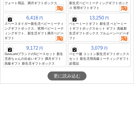
フォート用品、満月ギフトボックス
新生児ベビーミーティングギフトボック
ス 実用ギフトギフト
6,416
13,250
円
円
スペースタイガー新生児ベビーミーティ
ベビーミートギフト 新生児 ベビーミー
ングギフトボックス、実用ベビーミーテ
トギフトボックスセット ギフト 高級新
ィングギフト、新生児ギフト満月ベビー
生児ギフトボックス フルムーンベビーギ
ギフト
フト
9,172
3,079
円
円
SuviLumiブランドの5ピースセット 新生
ベビー服 コットン新生児ギフトボックス
児赤ちゃんの出会いギフト 満月ギフト
セット 新生児用高級ミーティングギフト
高級ギフト 新生児ギフトボックス
必需品
更に読み込む