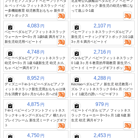
フットピアノスタンド ベビーフットペダ
北宜奇公式旗艦店ペダルピアノ ベビーフ
ル ベッドベル フィットネスラック ベビ
ィットネスラック 新生児の幼児が横にな
ー多機能教育 幼児教育おもちゃ 新生児
って遊ぶ 0-1歳
ギフトボックス
4,083
2,107
円
円
ベビーペダルピアノフィットネスラック
ベビーフィットネスラックペダルピアノ
ウォーカー 0〜3ヶ月 1歳6歳 満月ギフト
新生児ミーティングギフトボックス0 1歳
新生児幼児用ベビートイ
3ヶ月 6 満月ベビートイ
4,748
2,716
円
円
ベビーペダルピアノフィットネスラック
ペダルピアノ ベビーフィットネスラック
幼児 0〜3ヶ月 1歳 6歳新生児 幼児 おも
0 1歳 3ヶ月 6 教育的早期教育 新生児ベ
ちゃ ベビー満月ギフト
ビートイ ミーティングギフトボックス
8,952
4,288
円
円
ディズニー7-in-1ベビーペダルピアノフ
Kechaoペダルピアノ 新生児 幼児教育パ
ィットネスラック新生児用おもちゃは体
ズル フィットネスラック 0-6ヶ月 ベビー
力を消費する0ヶ月から6ヶ月への贈り物
トイ 1歳児の誘い ベビーギフト
4,875
979
円
円
7-in-1 ベビーインファントフィットネス
ベビートイペダル ピアノ フィットネス
ラックキッキングペダルピアノ 横たわり
ラック ウォーカー 0〜3ヶ月 1歳 6歳 新
プレイフレーム 新生児ミーティングギフ
生児 幼児 満月ギフト
ト
4,750
2,453
円
円