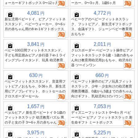
ォーカーギフトボックス 0〜12ヶ月
ーカー、0〜3ヶ月、1歳6ヶ月
4,081
4,772
円
円
新生児用ベビートイ、ピアノフィットネ
ベビーケアのベビーフィットネスラッ
ススタンド、ベビーウォーカー、0〜6ヶ
ク、フットピアノ、新生児ギフトボック
月の赤ちゃん用の8-in-1ギフトボックス
ス、会議ギフト、ジューンベビー教育用
おもちゃ
3,841
2,011
円
円
ベビー100日間フィットネススタンド、
クロスボーダー ベビーフット操作ピアノ
子ども用足踏みピアノ歩行器 7-in-1 ライ
フィットネスラック 0-1歳・1歳の赤ちゃ
イングプレイスタンド、玩具 幼児教育
ん向け教育用幼児用おもちゃ、幼児歩行
器 ツーインワン
630
660
円
円
ベビーフィットネススタンド、音楽用フ
ベビーフット操作のピアノ玩具フィット
ットピアノおもちゃ、0-36ヶ月、新生児
ネスラック、少年・少女向けの幼児教育
用ピアノプレイマット、ホットセールの
用教育機器、0歳から3歳までの赤ちゃん
クロスボーダーセール
向けギフト、乳幼児向けのバウンシング
1,657
7,053
円
円
ペダルピアノ 新生児ベビートイ 0-1歳の
ディズニーフットレスト 0〜6ヶ月 ベビ
フィットネスラック 幼児教育パズル 男
ー ベビー ピアノ フィットネスラック 新
の子と女の子 3〜6ヶ月の赤ちゃんギフト
生命ギフト ミートボックス
3,975
5,225
円
円