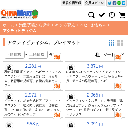
新規会員登録
会員ログイン
ホーム
>
淘宝/天猫から探す
>
キッズ/育児
>
ベビーおもちゃ
>
アクティビティジム
アクティビティジム、プレイマット
-
円
2,281
3,871
円
円
乳幼児用足用ピアノ、ベビーフィットネ
Qiaole Bear ベビーフットピアノフィッ
ススタンド、二重用途歩行器、おもち
トネスフレームウォーカーは3ヶ月と6ヶ
ゃ、教育用幼児教育、多機能音楽クロー
月、新生児の早期教育、ベビートイ
ラー
2,971
2,065
円
円
ベビートイ、足操作式ピアノフィットネ
ベビーフィットネスラック、歩行器、乳
ススタンド、幼児向け視聴覚・音響教
児用足ピアノ、赤ちゃん横たわりプレイ
育、0〜18ヶ月の新生児向け、赤ちゃん
ツール、1か月分のギフト、新生児ギフ
用のロッキングチェア
トボックス
558
3,091
円
円