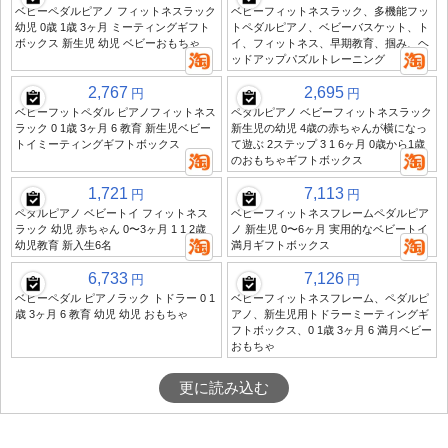
ベビーペダルピアノ フィットネスラック
ベビーフィットネスラック、多機能フッ
幼児 0歳 1歳 3ヶ月 ミーティングギフト
トペダルピアノ、ベビーバスケット、ト
ボックス 新生児 幼児 ベビーおもちゃ
イ、フィットネス、早期教育、掴み、ヘ
ッドアップパズルトレーニング
2,767
2,695
円
円
ベビーフットペダル ピアノフィットネス
ペダルピアノ ベビーフィットネスラック
ラック 0 1歳 3ヶ月 6 教育 新生児ベビー
新生児の幼児 4歳の赤ちゃんが横になっ
トイミーティングギフトボックス
て遊ぶ 2ステップ 3 1 6ヶ月 0歳から1歳
のおもちゃギフトボックス
1,721
7,113
円
円
ペダルピアノ ベビートイ フィットネス
ベビーフィットネスフレームペダルピア
ラック 幼児 赤ちゃん 0〜3ヶ月 1 1 2歳
ノ 新生児 0〜6ヶ月 実用的なベビートイ
幼児教育 新入生6名
満月ギフトボックス
6,733
7,126
円
円
ベビーペダル ピアノラック トドラー 0 1
ベビーフィットネスフレーム、ペダルピ
歳 3ヶ月 6 教育 幼児 幼児 おもちゃ
アノ、新生児用トドラーミーティングギ
フトボックス、0 1歳 3ヶ月 6 満月ベビー
おもちゃ
更に読み込む