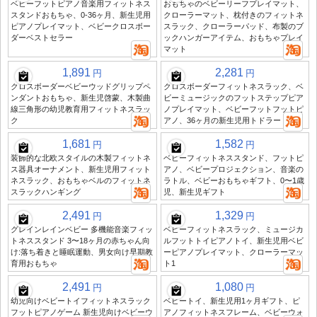
ベビーフットピアノ音楽用フィットネス
おもちゃのベビーリーフプレイマット、
スタンドおもちゃ、0-36ヶ月、新生児用
クローラーマット、枕付きのフィットネ
ピアノプレイマット、ベビークロスボー
スラック、クローラーパッド、布製のブ
ダーベストセラー
ックハンガーアイテム、おもちゃプレイ
マット
1,891
2,281
円
円
クロスボーダーベビーウッドグリップペ
クロスボーダーフィットネスラック、ベ
ンダントおもちゃ、新生児啓蒙、木製曲
ビーミュージックのフットステップピア
線三角形の幼児教育用フィットネスラッ
ノプレイマット、ベビーフットフットピ
ク
アノ、36ヶ月の新生児用トドラートイ
1,681
1,582
円
円
装飾的な北欧スタイルの木製フィットネ
ベビーフィットネススタンド、フットピ
ス器具オーナメント、新生児用フィット
アノ、ベビープロジェクション、音楽の
ネスラック、おもちゃベルのフィットネ
ラトル、ベビーおもちゃギフト、0〜1歳
スラックハンギング
児、新生児ギフト
2,491
1,329
円
円
グレインレインベビー 多機能音楽フィッ
ベビーフィットネスラック、ミュージカ
トネススタンド 3〜18ヶ月の赤ちゃん向
ルフットトイピアノトイ、新生児用ベビ
け:落ち着きと睡眠運動、男女向け早期教
ーピアノプレイマット、クローラーマッ
育用おもちゃ
ト1
2,491
1,080
円
円
幼児向けベビートイフィットネスラック
ベビートイ、新生児用1ヶ月ギフト、ピ
フットピアノゲーム 新生児向けベビーウ
アノフィットネスフレーム、ベビーウォ