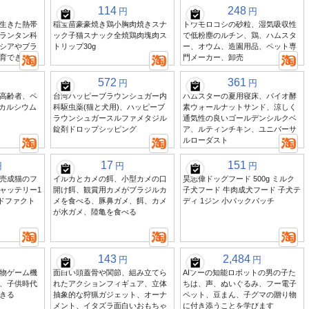
114
248
円
円
生きた熱帯
稲宝苗豪豪焼き鶏小胸肉焼きスナ
トウモロコシの砂粒、湿気吸収性
ランタン科
ック子猫スナック全焼鶏肉塊肉ス
で低粉塵のルチン、鶏、ハムスタ
シアやブラ
トリップ30g
ー、オウム、造園用品、ペット専
育できます
門メーカー、卸売
572
361
円
円
高齢者、ペ
台湾ハッピーブラウンシュガー内
ハムスターの夏用寝床、バイオ酵
体カルシウム
科駆虫薬(猫と犬用)、ハッピーブ
素ウォールナットサンド、涼しく
ラウンシュガースルファメタジル
通気性の良いゴールデンシルクベ
錠剤ドロップシッピング
ア、ルティンチキン、ユニバーサ
ルローダスト
17
151
円
円
円
売成猫のフ
イルカとカメの餌、小型カメの口
昊志偉ドッグフード 500g ミルク
ャッテリー1
開け餌、観賞用カメがブラジルカ
子犬フード 牛肉成犬フード 子犬テ
ードファクト
メを食べる、豚鼻ガメ、餌、カメ
ディ 1ジン 小パックバッチ
が水ガメ、陸亀を食べる
143
2,484
円
円
物ゲーム機
面白い頭蓋骨や関節、組み立てら
AIフーの知能ロボットの男の子た
、子供時代
れたアクションフィギュア、立体
ちは、声、ぬいぐるみ、フー電子
きる
抽象的な狩猟ガジェット、オーナ
ペット、豆まん、子グマの贈り物
メント、イタズラ面白いおもちゃ
に付き添うことを学びます