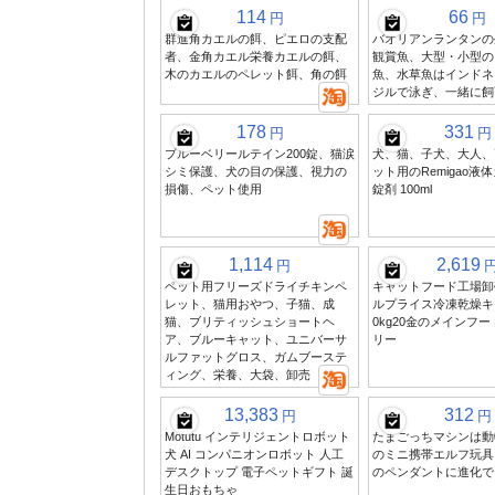
114
66
円
円
群進角カエルの餌、ピエロの支配
バオリアンランタンの
者、金角カエル栄養カエルの餌、
観賞魚、大型・小型の
木のカエルのペレット餌、角の餌
魚、水草魚はインドネ
ジルで泳ぎ、一緒に飼
178
331
円
円
ブルーベリールテイン200錠、猫涙
犬、猫、子犬、大人、
シミ保護、犬の目の保護、視力の
ット用のRemigao液
損傷、ペット使用
錠剤 100ml
1,114
2,619
円
ペット用フリーズドライチキンペ
キャットフード工場卸
レット、猫用おやつ、子猫、成
ルプライス冷凍乾燥キ
猫、ブリティッシュショートヘ
0kg20金のメインフ
ア、ブルーキャット、ユニバーサ
リー
ルファットグロス、ガムブーステ
ィング、栄養、大袋、卸売
13,383
312
円
円
Motutu インテリジェントロボット
たまごっちマシンは動
犬 AI コンパニオンロボット 人工
のミニ携帯エルフ玩具
デスクトップ 電子ペットギフト 誕
のペンダントに進化で
生日おもちゃ