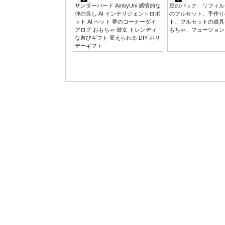
サンダーバード AmbyUni 感情的な
豆のパック、リフィル
仲の良し AI インテリジェントロボ
のフルセット、手作りの
ット AI ペット 夢のコーナーダイ
ト、フルセットの道具
アログ おもちゃ 彼女 トレンディ
もちゃ、フュージョン
な遊びギフト 変えられる DIY ホリ
デーギフト