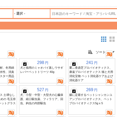
ト
298
241
円
円
材、冬用綿
犬と猫用のミャオパイ蒸しウサギ
重二香鼎芝プロバイオティクス、
水性、消臭
レバーペットトリーツ 40g
康遠プロバイオティクス 猫と犬用
スター用品
消化宝物 ペット消化器ケアおよび
消化器ケア
527
269
円
円
ス 土壌なし
犬、小型・中型・大型犬の心臓保
腸に定着するペットシャンカンユ
めの 毛玉排
護、経口駆虫薬、フィラリア、回
アンプロバイオティクス、ペット
ャットグラス
虫、鉤虫の内部駆虫
プロバイオティクス5g x 5