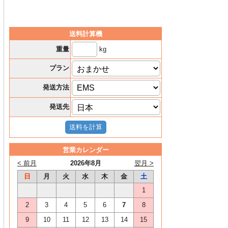
送料計算機
kg
重量
プラン
発送方法
発送先
営業カレンダー
< 前月
2026年8月
翌月 >
日
月
火
水
木
金
土
1
2
3
4
5
6
7
8
9
10
11
12
13
14
15