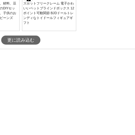
、材料、豆
スポットフリークレーム 電子かわ
DIYセッ
いいペットブラインドボックス 12
、子供のお
ポイント可動関節 BJDドールトレ
ビーンズ
ンディなトイドールフィギュアギ
フト
更に読み込む