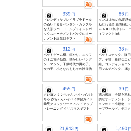
339
86
円
円
トレンディなプレイラブラドール
タンゴ 本物の温度感知
のぬいぐるみペンダントカラフル
ねじれ音楽 感情解圧 
な人形ラバードールブラインドボ
ゃ ADHD 集中トレー
ックスオーナメントバッグのオー
ィファクト le6
ナメント誕生日ギフト
312
38
円
円
ペットゲーム機、餌やり、エルフ
ペットスナック、猫用
のミニ電子動物、懐かしいペンダ
プ、子猫、新鮮なエビ
ントマシン、子供時代の男の子、
給、コンディショニン
女の子、小さなおもちゃの贈り物
用マルチパック、15g
455
39
円
円
クレヨン シンちゃん ハイハイおも
鶏の家族、子鶏を連れ
ちゃ 赤ちゃんハイハイ学習ガイド
的なオーナメント、シ
幼児クロックワーク ヘッドアップ
ョンのミニ小動物、マ
トレーニング クリスマスギフト
ープワールド、デスク
ト
21,943
1,490
円