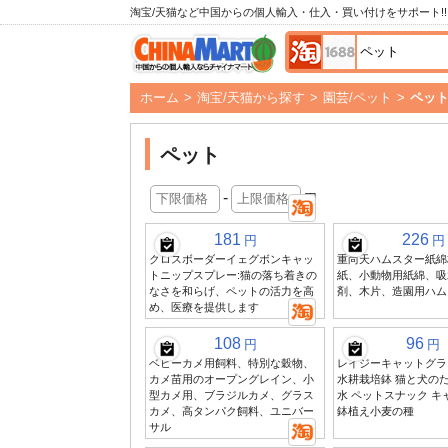
淘宝/天猫など中国からの個人輸入・仕入・買い付けをサポート!!
ホーム
>
淘宝/天猫から探す
>
園芸/ペット
>
ペッ
ペット
-
円
181
226
円
円
クロスボーダーイェグボンキャッ
重尚天ハムスター紙綿
トニップスプレー:猫の落ち着きの
紙、小動物用紙綿、吸
なさを和らげ、ペットの活力を高
剤、木片、造園用ハム
め、医療を提供します
108
96
円
円
ベビーカメ用飼料、特別な穀物、
レイジーキャットグラ
カメ苗用のオープングレイン、小
水耕栽培鉢 猫と犬のた
型カメ用、ブラジルカメ、グラス
水 ペットスナック キ
カメ、高タンパク飼料、ユニバー
鉢植え小麦の種
サル