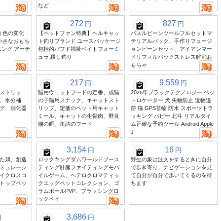
など
272
827
円
円
 色の変化
【ペットファン特典】ヘルキャッ
パズルビーンツールフルセットマ
小さなおもち
ト釣りブランド ユースパッケージ
テリアルパック、手作りフュージ
ニング アーテ
包括的パフド福祉ベイトフォーミ
ョンビーンセット、アイアンマー
ュラ 殺し釣り
ドリフィルパックストレス解消お
もちゃ
217
9,559
円
円
ストリッ
猫用ウェットフードの定番、成猫
2026年ブラックテクノロジー ペッ
、水分補
の子猫用スナック、キャットスト
トロケーター 犬 失物防止 遺物追
グ、消化器
リップ、定価のペット用キャット
跡 猫 GPS首輪 防水 スポーツトラ
ミール、キャットの生骨肉、野良
ッキング パピー 北斗 リアルタイ
猫の餌、缶詰のフード
ム正確な予約ツール Android Apple
J
3,154
16
円
円
た鶏、創造
ロックキングダムワールドブース
野生の象は注文をするときに自分
ミュレーシ
ティング肝臓ファイティングモバ
で歩き寄り、ナビゲーションを見
イクロスコ
イルゲーム、ヘテロクロマティッ
て自分が自分で歩いてくるのを待
トップペッ
クエッグペットコレクション、ゴ
ちます
ラムボールPVP、ブラッシングロ
ックベイ
3,686
円
円