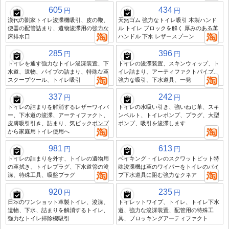
605
434
円
円
漢代の劉家トイレ浚渫機吸引、皮の鞭、
天然ゴム 強力なトイレ吸引 木製ハンド
便器の配管詰まり、遺物浚渫用の強力な
ル トイレ ブロックを解く 厚みのある革
床排水口
ハンドル 下水 レザースプーン
285
396
円
円
トイレを通す強力なトイレ浚渫装置、下
トイレの浚渫装置、スキンウィップ、ト
水道、遺物、パイプの詰まり、特殊な革
イレ詰まり、アーティファクトパイプ、
スクープツール、トイレ吸引
強力な吸引、下水道具、一発
337
242
円
円
トイレの詰まりを解消するレザーワイパ
トイレの水吸い引き、強いねじ革、スキ
ー、下水道の浚渫、アーティファクト、
ンベルト、トイレポンプ、プラグ、大型
皮膚吸引引き、詰まり、気ピックポンプ
ポンプ、吸引を浚渫します
から家庭用トイレ使用へ
981
613
円
円
トイレの詰まりを外す、トイレの遺物用
ベイキング・イレのスクワットピット特
の革拭き、トイレプラグ、下水道管の浚
殊浚渫機は革のワイパーをトイレのパイ
渫、特殊工具、吸盤プラグ
プ下水道具に阻む強力なクネア
920
235
円
円
日本のワンショット革製トイレ、浚渫、
トイレットワイプ、トイレ、トイレ下水
遺物、下水、詰まりを解消するトイレ、
道、強力な浚渫装置、配管用の特殊工
強力なトイレ掃除機吸引
具、ブロッキングアーティファクト