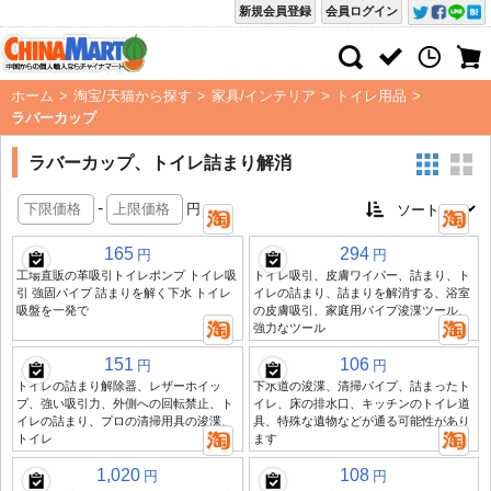
新規会員登録
会員ログイン
ホーム
>
淘宝/天猫から探す
>
家具/インテリア
>
トイレ用品
>
ラバーカップ
ラバーカップ、トイレ詰まり解消
-
円
165
294
円
円
工場直販の革吸引トイレポンプ トイレ吸
トイレ吸引、皮膚ワイパー、詰まり、ト
引 強固パイプ 詰まりを解く下水 トイレ
イレの詰まり、詰まりを解消する、浴室
吸盤を一発で
の皮膚吸引、家庭用パイプ浚渫ツール、
強力なツール
151
106
円
円
トイレの詰まり解除器、レザーホイッ
下水道の浚渫、清掃パイプ、詰まったト
プ、強い吸引力、外側への回転禁止、ト
イレ、床の排水口、キッチンのトイレ道
イレの詰まり、プロの清掃用具の浚渫、
具、特殊な遺物などが通る可能性があり
トイレ
ます
1,020
108
円
円