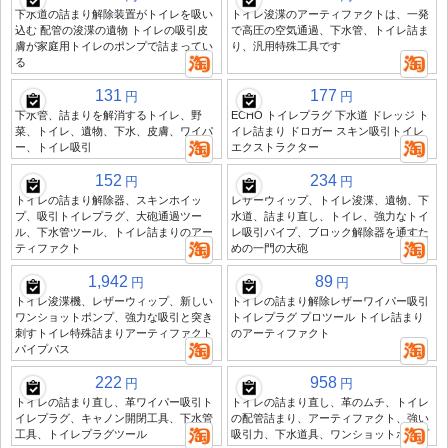
下水道の詰まり解除装置がトイレを吸い
トイレ浚渫のアーティファクトは、一発
込む 配管の浚渫の遺物 トイレの吸引皮
で高圧の空気通過、下水管、トイレ詰ま
膚が家庭用トイレのポンプで詰まってい
り、汎用特殊工具です
る
131
177
円
円
下水管、詰まりを解消するトイレ、野
ECHO トイレプラグ 下水道 ドレッジ ト
菜、トイレ、遺物、下水、皮膚、ワイパ
イレ詰まり ドロガー スキン吸引トイレ
ー、トイレ吸引
エクストラクター
152
234
円
円
トイレの詰まり解除器、スキンホイッ
レザーウィップ、トイレ浚渫、遺物、下
プ、吸引トイレプラグ、大砲通過ツー
水道、詰まり直し、トイレ、強力なトイ
ル、下水管ツール、トイレ詰まりのアー
レ吸引パイプ、ブロック解除器を通すた
ティファクト
めの一門の大砲
1,942
89
円
円
トイレ浚渫機、レザーウィップ、新しい
トイレの詰まり解除レザーワイパー吸引
ワンショットポンプ、強力な吸引と突き
トイレプラグ プロツール トイレ詰まり
刺すトイレ特殊詰まりアーティファクト
のアーティファクト
パイプパス
222
958
円
円
トイレの詰まり直し、革ワイパー吸引ト
トイレの詰まり直し、革のムチ、トイレ
イレプラグ、キャノン開閉工具、下水管
の配管詰まり、アーティファクト、強い
工具、トイレプラグツール
吸引力、下水道具、ワンショットポンプ