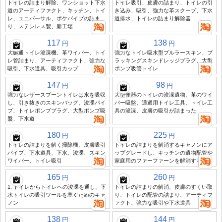
トイレの詰まり解除、ワンショット下水
トイレ吸引、皮膚の詰まり、トイレの引
道のアーティファクト、キッチン、トイ
き込み、吸引、強力な革スクープ、下水
レ、ユニバーサル、ポケパイプの詰ま
道排水、トイレの詰まり解除器
り、ステンレス製、新工場
117
138
円
円
大鵬通トイレ浚渫機、革ワイパー、トイ
強力なトイレ吸水型プルラースキン、プ
レ管詰まり、アーティファクト、強力な
ラッキングスキンドレッジプラグ、大型
吸引、下水道具、吸引カップ
ポンプ吸管トイレ
147
98
円
円
強力なレザースプーントイレは水を吸収
大型便器のトイレの浚渫遺物、革のワイ
し、引き抜きのスキンバッグ、浚渫パイ
パー吸盤、通過用トイレ工具、トイレ工
プ、トイレポンププラグ、大型ポンプ吸
具の浚渫、皮膚の吸引が詰まった
盤、下水道
180
225
円
円
トイレの詰まりを解く掃除機、皮膚吸引
トイレの詰まりを解消するキャノンにア
パイプ、下水道具、下水、浚渫、スキン
ップグレードし、キッチンの遺物配管や
ワイパー、トイレ吸引
家庭用のファーファーンを解消する
165
260
円
円
1. トイレからトイレへの浚渫を通し、下
トイレの詰まりの解消、皮膚のすくい取
水トイレの吸引ツールを塞ぐためのキャ
り、トイレの配管の詰まり、アーティフ
ノン
ァクト、強力な吸引や下水道具
138
144
円
円