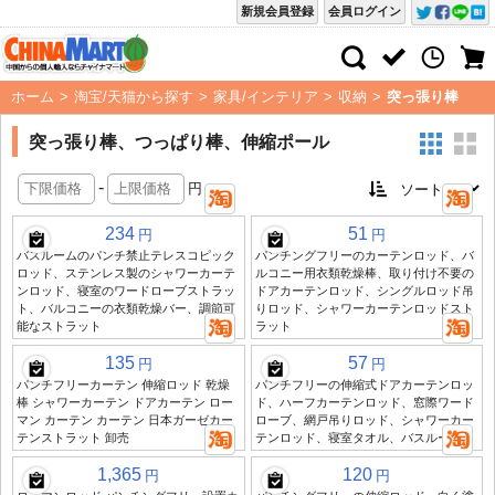
新規会員登録
会員ログイン
ホーム
>
淘宝/天猫から探す
>
家具/インテリア
>
収納
>
突っ張り棒
突っ張り棒、つっぱり棒、伸縮ポール
-
円
234
51
円
円
バスルームのパンチ禁止テレスコピック
パンチングフリーのカーテンロッド、バ
ロッド、ステンレス製のシャワーカーテ
ルコニー用衣類乾燥棒、取り付け不要の
ンロッド、寝室のワードローブストラッ
ドアカーテンロッド、シングルロッド吊
ト、バルコニーの衣類乾燥バー、調節可
りロッド、シャワーカーテンロッドスト
能なストラット
ラット
135
57
円
円
パンチフリーカーテン 伸縮ロッド 乾燥
パンチフリーの伸縮式ドアカーテンロッ
棒 シャワーカーテン ドアカーテン ロー
ド、ハーフカーテンロッド、窓際ワード
マン カーテン カーテン 日本ガーゼカー
ローブ、網戸吊りロッド、シャワーカー
テンストラット 卸売
テンロッド、寝室タオル、バスルーム
1,365
120
円
円