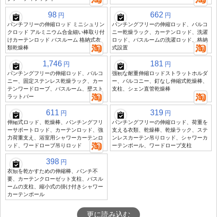
98
662
円
円
パンチフリーの伸縮ロッド ミニシュリン
パンチングフリーの伸縮ロッド、バルコ
クロッド アルミニウム合金細い棒取り付
ニー乾燥ラック、カーテンロッド、洗濯
けカーテンロッド バスルーム 格納式衣
ロッド、バスルームの洗濯ロッド、格納
類乾燥棒
式設置
1,746
181
円
円
パンチングフリーの伸縮ロッド、バルコ
強靭な耐重伸縮ロッドストラットホルダ
ニー、固定ステンレス乾燥ラック、カー
ー、バルコニー、釘なし伸縮式乾燥棒、
テンワードローブ、バスルーム、壁スト
支柱、シェン直管乾燥棒
ラットバー
611
319
円
円
伸縮式ロッド、乾燥棒、パンチングフリ
パンチングフリーの伸縮ロッド、荷重を
ーサポートロッド、カーテンロッド、強
支える衣類、乾燥棒、乾燥ラック、ステ
力荷重支え、浴室用シャワーカーテンロ
ンレスカーテン吊りロッド、シャワーカ
ッド、ワードローブ吊りロッド
ーテンポール、ワードローブ支柱
398
円
衣類を乾かすための伸縮棒、パンチ不
要、カーテンクローゼット支柱、バスル
ームの支柱、縮小式の掛け付きシャワー
カーテンポール
更に読み込む