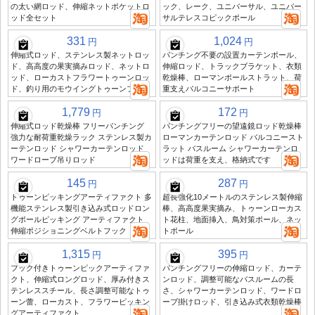
の太い網ロッド、伸縮ネットポケットロ
ック、レーク、ユニバーサル、ユニバー
ッド全セット
サルテレスコピックポール
331
1,024
円
円
伸縮式ロッド、ステンレス製ネットロッ
パンチング不要の設置カーテンポール、
ド、高高度の果実摘みロッド、ネットロ
伸縮ロッド、トラックブラケット、衣類
ッド、ローカストフラワートゥーンロッ
乾燥棒、ローマンポールストラット、荷
ド、釣り用のモウイングトゥーンフック
重支えバルコニーサポート
1,779
172
円
円
伸縮式ロッド乾燥棒 フリーパンチング
パンチングフリーの望遠鏡ロッド乾燥棒
強力な耐荷重乾燥ラック ステンレス製カ
ローマンカーテンロッド バルコニースト
ーテンロッド シャワーカーテンロッド
ラット バスルーム シャワーカーテンロ
ワードローブ吊りロッド
ッドは荷重を支え、格納式です
145
287
円
円
トゥーンピッキングアーティファクト 多
超長強化10メートルのステンレス製伸縮
機能ステンレス製引き込み式ロッドロン
棒、高高度果実摘み、トゥーンローカス
グポールピッキング アーティファクト
ト花柱、地面挿入、鳥対策ポール、ネッ
伸縮ポジショニングベルトフック
トポール
1,315
395
円
円
フック付きトゥーンピックアーティファ
パンチングフリーの伸縮ロッド、カーテ
クト、伸縮式ロングロッド、厚み付きス
ンロッド、調整可能なバスルームの長
テンレススチール、長さ調整可能なトゥ
さ、シャワーカーテンロッド、ワードロ
ーン蕾、ローカスト、フラワーピッキン
ーブ掛けロッド、引き込み式衣類乾燥棒
グアーティファクト