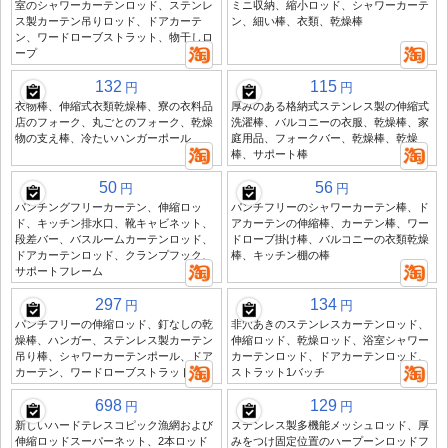
室のシャワーカーテンロッド、ステンレ
ミニ収納、縮小ロッド、シャワーカーテ
ス製カーテン吊りロッド、ドアカーテ
ン、細い棒、衣類、乾燥棒
ン、ワードローブストラット、物干しロ
ープ
132
115
円
円
衣物棒、伸縮式衣類乾燥棒、寮の衣料品
厚みのある格納式ステンレス製の伸縮式
店のフォーク、丸ごとのフォーク、乾燥
洗濯棒、バルコニーの衣服、乾燥棒、家
物の支え棒、冷たいハンガーポール
庭用品、フォークバー、乾燥棒、乾燥
棒、サポート棒
50
56
円
円
パンチングフリーカーテン、伸縮ロッ
パンチフリーのシャワーカーテン棒、ド
ド、キッチン排水口、靴キャビネット、
アカーテンの伸縮棒、カーテン棒、ワー
段差バー、バスルームカーテンロッド、
ドローブ掛け棒、バルコニーの衣類乾燥
ドアカーテンロッド、クランプフック、
棒、キッチン棚の棒
サポートフレーム
297
134
円
円
パンチフリーの伸縮ロッド、釘なしの乾
非穴あきのステンレスカーテンロッド、
燥棒、ハンガー、ステンレス製カーテン
伸縮ロッド、乾燥ロッド、浴室シャワー
吊り棒、シャワーカーテンポール、ドア
カーテンロッド、ドアカーテンロッド、
カーテン、ワードローブストラット
ストラット1バッチ
698
129
円
円
新しいハードテレスコピック漁網および
ステンレス製多機能メッシュロッド、厚
伸縮ロッドスーパーネット、2本ロッド
みをつけ固定位置のハープーンロッドフ