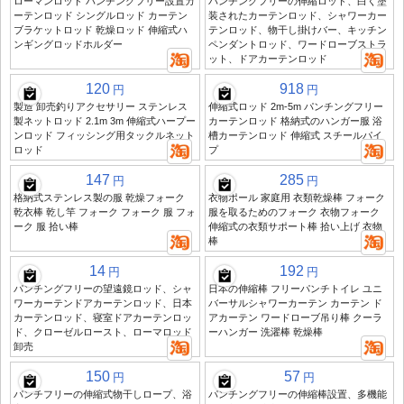
ローマンロッド パンチングフリー設置カ
パンチングフリーの伸縮ロッド、白く塗
ーテンロッド シングルロッド カーテン
装されたカーテンロッド、シャワーカー
ブラケットロッド 乾燥ロッド 伸縮式ハ
テンロッド、物干し掛けバー、キッチン
ンギングロッドホルダー
ペンダントロッド、ワードローブストラ
ット、ドアカーテンロッド
120
918
円
円
製造 卸売釣りアクセサリー ステンレス
伸縮式ロッド 2m-5m パンチングフリー
製ネットロッド 2.1m 3m 伸縮式ハープー
カーテンロッド 格納式のハンガー服 浴
ンロッド フィッシング用タックルネット
槽カーテンロッド 伸縮式 スチールパイ
ロッド
プ
147
285
円
円
格納式ステンレス製の服 乾燥フォーク
衣物ポール 家庭用 衣類乾燥棒 フォーク
乾衣棒 乾し竿 フォーク フォーク 服 フォ
服を取るためのフォーク 衣物フォーク
ーク 服 拾い棒
伸縮式の衣類サポート棒 拾い上げ 衣物
棒
14
192
円
円
パンチングフリーの望遠鏡ロッド、シャ
日本の伸縮棒 フリーパンチトイレ ユニ
ワーカーテンドアカーテンロッド、日本
バーサルシャワーカーテン カーテン ド
カーテンロッド、寝室ドアカーテンロッ
アカーテン ワードローブ吊り棒 クーラ
ド、クローゼルロースト、ローマロッド
ーハンガー 洗濯棒 乾燥棒
卸売
150
57
円
円
パンチフリーの伸縮式物干しロープ、浴
パンチングフリーの伸縮棒設置、多機能