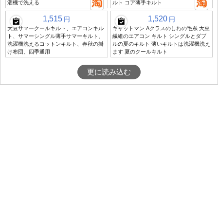
濯機で洗える
ルト コア薄手キルト
1,515
1,520
円
円
大豆サマークールキルト、エアコンキル
キャットマン Aクラスのしわの毛糸 大豆
ト、サマーシングル薄手サマーキルト、
繊維のエアコン キルト シングルとダブ
洗濯機洗えるコットンキルト、春秋の掛
ルの夏のキルト 薄いキルトは洗濯機洗え
け布団、四季通用
ます 夏のクールキルト
更に読み込む