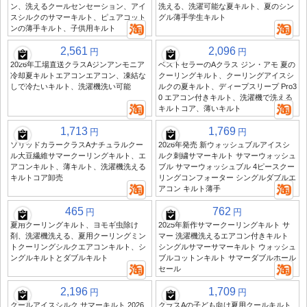
ン、洗えるクールセンセーション、アイ
洗える、洗濯可能な夏キルト、夏のシン
スシルクのサマーキルト、ピュアコット
グル薄手学生キルト
ンの薄手キルト、子供用キルト
2,561
2,096
円
円
2026年工場直送クラスAジンアンモニア
ベストセラーのAクラス ジン・アモ 夏の
冷却夏キルトエアコンエアコン、凍結な
クーリングキルト、クーリングアイスシ
しで冷たいキルト、洗濯機洗い可能
ルクの夏キルト、ディープスリープ Pro3
0 エアコン付きキルト、洗濯機で洗える
キルトコア、薄いキルト
1,713
1,769
円
円
ソリッドカラークラスAナチュラルクー
2026年発売 新ウォッシュブルアイスシ
ル大豆繊維サマークーリングキルト、エ
ルク刺繍サマーキルト サマーウォッシュ
アコンキルト、薄キルト、洗濯機洗える
ブル サマーウォッシュブル 4ピースクー
キルトコア卸売
リングコンフォーター シングルダブルエ
アコン キルト薄手
465
762
円
円
夏用クーリングキルト、ヨモギ虫除け
2025年新作サマークーリングキルト サ
剤、洗濯機洗える、夏用クーリングミン
マー 洗濯機洗えるエアコン付きキルト
トクーリングシルクエアコンキルト、シ
シングルサマーサマーキルト ウォッシュ
ングルキルトとダブルキルト
ブルコットンキルト サマーダブルホール
セール
2,196
1,709
円
円
クールアイスシルク サマーキルト 2026
クラスAの子ども向け夏用クールキルト