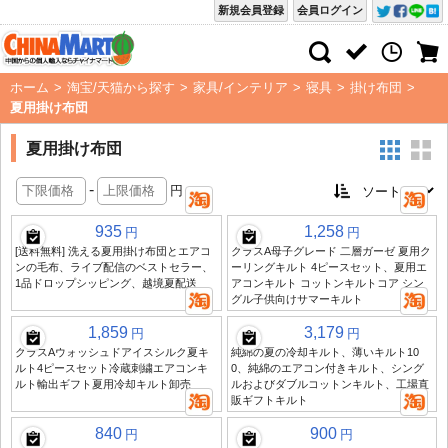
新規会員登録
会員ログイン
ホーム
>
淘宝/天猫から探す
>
家具/インテリア
>
寝具
>
掛け布団
>
夏用掛け布団
夏用掛け布団
-
円
935
1,258
円
円
[送料無料] 洗える夏用掛け布団とエアコ
クラスA母子グレード 二層ガーゼ 夏用ク
ンの毛布、ライブ配信のベストセラー、
ーリングキルト 4ピースセット、夏用エ
1品ドロップシッピング、越境夏配送
アコンキルト コットンキルトコア シン
グル子供向けサマーキルト
1,859
3,179
円
円
クラスAウォッシュドアイスシルク夏キ
純綿の夏の冷却キルト、薄いキルト10
ルト4ピースセット冷蔵刺繍エアコンキ
0、純綿のエアコン付きキルト、シング
ルト輸出ギフト夏用冷却キルト卸売
ルおよびダブルコットンキルト、工場直
販ギフトキルト
840
900
円
円