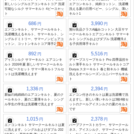
新しいシングルエアコンキルトコア 洗濯
エアコンキルト、純粋コットン、洗濯機
可能なシルク サマーキルト 4ピースセッ
洗える夏の日用ベビー、シングル、薄い
ト
キルト1
686
3,990
円
円
エアコンキルト、サマークールキルト、
無印良品クラスA編みコットン 大豆サマ
洗濯機洗えるキルト、サマーキルト、シ
ークールキルトエアコンキルト サマーキ
ングルドミトリー、サマーノンピュアコ
ルト シングルおよびダブル 洗濯機洗え
ットン、コットンキルトコア薄手2026
る子供用薄手キルト
892
5,516
円
円
アイスシルク サマーキルト エアコンキ
ディープスリープキルト Pro 四季温控キ
ルト 2026年夏 新しいサマークールキル
ルト薄手キルト サマークールキルトコア
ト 4ピースセット サマー薄キルトフルセ
Duoya スターキルト 春と秋キルト 機械
ットは洗濯機洗えます
洗えるオールシーズンユニバーサルキル
ト
1,336
2,394
円
円
新疆の純綿綿のエアコンキルト、夏のク
エアコン付きのキルトは夏は洗濯機で洗
ールキルト、夏の二重薄キルト、シング
えますし、新しい薄いキルトは3枚4枚セ
ル学生の学生は洗濯機で洗えます
ットのクールアイスシルクの夏のキルト
です
1,015
2,378
円
円
エアコンキルト サマークールキルトは夏
ハーブファーストカラー、サマークール
に洗えます。シングルおよびダブル 202
ネス、アイスシルク、サマークールキル