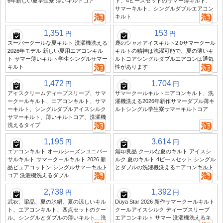
6年新しい夏学生寮 薄いキルトコア
ト、4ピースセットのサマー薄キルト、
サマーキルト、シングルダブルエアコン
キルト
1,351
153
円
円
スーパークールな夏キルト 洗濯機洗える
鹿のシャオアイスキルト2.0サマークール
2026年モデル 新しい夏用エアコンキル
キルトの精神は洗濯可能で、夏の薄いキ
ト サマー薄いキルト学生シングルサマー
ルトコアシングルダブルエアコンは通気
キルト
性があります
1,472
1,704
円
円
アイスクリームディープスリープ、サマ
サマークールキルトエアコンキルト、洗
ークールキルト、エアコンキルト、サマ
濯機洗える2026年新作サマーダブル薄キ
ーキルト、シングルダブルアイスシルク
ルトシングル学生寮サマーキルトコア
サマーキルト、薄いキルトコア、洗濯機
洗えるタイプ
1,195
3,614
円
円
エアコンキルト オールシーズンユニバー
無印良品 クールな夏のキルト アイスシ
サルキルト サマークールキルト 2026 新
ルク 夏のキルト 4ピースセット シングル
品ピュアコットン シングルサマーキルト
とダブルの洗濯機洗えるエアコンキルト
コア 洗濯機洗えるダブル
2,739
1,392
円
円
武衣、梁品、夏の氷絹、夏の涼しいキル
Duya Star 2026 新作サマークールキルト
ト、エアコンキルト、四点セットのクー
クールアイスシルク ディープスリープ
ル。シングルとダブルの薄いキルト、洗
エアコンキルト サマー 洗濯機洗えるキ