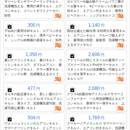
サマーレモンサマークーリングキルト、
カテゴリーA 編み物クリームパフ二層ガ
洗濯機洗える、寮用の薄手キルト、エア
ーゼ夏キルト、4ピースセットの夏の冷
コンキルト、イベントギフトメーカー、
却キルト、エアコン付きキルト、寮用3
卸売
ピースセット、シングルキルトコア
300
1,140
円
円
子供向け夏用冷却キルト、エアコン付き
国境を越えた輸出用 冷却用大豆夏用キル
キルト、ベビーキルト、薄手ベビーキル
ト、エアコンキルト、グループ購入ギフ
ト、シングル幼稚園の昼寝キルト、卸売
ト、夏用掛け布団、家庭用、洗濯機で洗
えるギフトキルト
1,350
2,606
円
円
夏のクーリングキルト、夏のキルト、コ
アトゥールの同じスタイルの夏用ディー
ットンキルトコア、ダブルエアコン、夏
プスリープキルトPro3サマーキルト、プ
のクーリングキルト、サマー薄手キル
ラネットホテルの洗濯機洗い可能なエア
ト、シングル寮、洗濯機洗えるタイプ
コン付き薄手キルト、サマークーリング
キルトコア
477
2,080
円
円
ヨモギの蚊忌避キルト、新しい夏のクー
クラスA抗菌冷却アイスシルクサマーコ
リングキルト、シングル/ダブルエアコン
ンフォーター、一人用洗濯機洗えるエア
キルト、薄タイプ、洗濯機洗濯可能、洗
コンキルト、寮用サマー薄手キルト、ユ
濯可能な夏薄いキルト
ニバーサルサマーキルト
504
1,769
円
円
ウォッシュコットンのエアコンキルト、
クールージアイスシルク サマークーリン
サマークーリングキルト、ピュアコット
グキルト、エアコン付きキルト、洗濯機