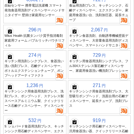
自動センサー 携帯電話洗濯機 スマート
食器用洗剤プレス、キッチンシンク、石
発泡食器用洗剤ディスペンサー ハンドサ
鹸ディスペンサー、エクステンダー、家
ニタイザー 壁掛け家庭用センサー
庭用食器洗い台、洗剤加圧器、延長チュ
ーブ
296
2,067
円
円
Wilus Health 抗菌タンパク質手指消毒剤
キッチン食器洗剤、自動誘導機械壁面デ
家庭用フォーム バブルリッチパウチリフ
ィスペンサー、大容量食器用洗剤ディス
ィル
ペンサー、スマートハンドサニタイザー
274
729
円
円
キッチン用洗剤シンクプレス、食器洗い
キッチン用食器用洗剤シンクプレス、フ
洗い洗剤プレス、石鹸ディスペンサー、
ル304ステンレス製石鹸ディスペンサ
ボトルエクステンションチューブ、ポン
ー、家庭用食器洗い機洗剤プレッシャー
プヘッドアーティファクト
1,236
271
円
円
キッチンシンク用食器用洗剤プレス、洗
キッチンシンク用食器用洗剤プレス、大
剤プレス、ポンプヘッド、ステンレス製
型吸引ポンプヘッド、洗面台用の石鹸デ
スペースアルミニウム製、クイックリリ
ィスペンサー、延長チューブ、洗剤プレ
ース石鹸ディスペンサー、ディスペンサ
ス
ー
532
919
円
円
9. シェパード食器用洗剤プレス、キッチ
キッチンシンク用石鹸ディスペンサー、
ンシンク用石鹸ディスペンサー、エクス
汎用食器洗い器、クイックリリース石鹸