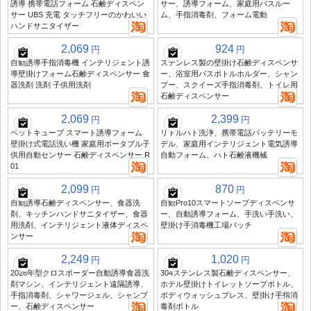
誘導 携帯電話フォーム 石鹸ディスペン
サー、誘導フォーム、家庭用バスルー
サー UBS 充電 タッチフリーのかわいい
ム、手指消毒剤、フォーム電動
ハンドサニタイザー
2,069
924
円
円
自動誘導手指消毒機 インテリジェント誘
ステンレス製の壁掛け石鹸ディスペンサ
導壁掛けフォーム石鹸ディスペンサー 食
ー、浴室用バスボトルホルダー、シャン
器洗剤 洗剤 子供用洗剤
プー、スクイーズ手指消毒剤、トイレ用
石鹸ディスペンサー
2,069
2,399
円
円
ペットキューブ スマート誘導フォーム
リトルハト洗浄、携帯電話バッテリーモ
壁掛け式電話洗い機 家庭用ポータブル子
デル、家庭用インテリジェント電気誘導
供用自動センサー 石鹸ディスペンサー R
自動フォーム、ハト石鹸液機械
01
2,099
870
円
円
自動誘導石鹸ディスペンサー、食器洗
自動Pro10スマートソープディスペンサ
剤、キッチンハンドサニタイザー、食器
ー、自動誘導フォーム、手洗い手洗い、
用洗剤、インテリジェント液体ディスペ
壁掛け手消毒機工場バッチ
ンサー
2,249
1,020
円
円
2026年型クロスボーダー自動誘導食器洗
304ステンレス製石鹸ディスペンサー、
剤マシン、インテリジェント遠隔誘導、
ホテル壁掛けトイレットソープボトル、
手指消毒剤、シャワージェル、シャンプ
ボディウォッシュプレス、壁掛け手指消
ー、石鹸ディスペンサー
毒剤ボトル