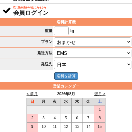
既に登録済みの方はこちらから
会員ログイン
送料計算機
kg
重量
プラン
発送方法
発送先
営業カレンダー
< 前月
2026年8月
翌月 >
日
月
火
水
木
金
土
1
2
3
4
5
6
7
8
9
10
11
12
13
14
15