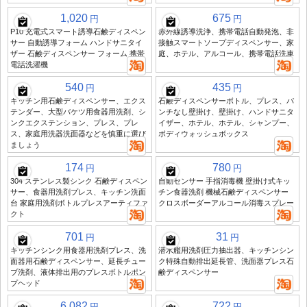
1,020
675
円
円
P10 充電式スマート誘導石鹸ディスペン
赤外線誘導洗浄、携帯電話自動発泡、非
サー 自動誘導フォーム ハンドサニタイ
接触スマートソープディスペンサー、家
ザー 石鹸ディスペンサー フォーム 携帯
庭、ホテル、アルコール、携帯電話洗車
電話洗濯機
540
435
円
円
キッチン用石鹸ディスペンサー、エクス
石鹸ディスペンサーボトル、プレス、パ
テンダー、大型バケツ用食器用洗剤、シ
ンチなし壁掛け、壁掛け、ハンドサニタ
ンクエクステンション、プレス、プレ
イザー、ホテル、ホテル、シャンプー、
ス、家庭用洗器洗面器などを慎重に選び
ボディウォッシュボックス
ましょう
174
780
円
円
304 ステンレス製シンク 石鹸ディスペン
自動センサー 手指消毒機 壁掛け式キッ
サー、食器用洗剤プレス、キッチン洗面
チン食器洗剤 機械石鹸ディスペンサー
台 家庭用洗剤ボトルプレスアーティファ
クロスボーダーアルコール消毒スプレー
クト
701
31
円
円
キッチンシンク用食器用洗剤プレス、洗
潜水艦用洗剤圧力抽出器、キッチンシン
面器用石鹸ディスペンサー、延長チュー
ク特殊自動排出延長管、洗面器プレス石
ブ洗剤、液体排出用のプレスボトルポン
鹸ディスペンサー
プヘッド
6,082
722
円
円