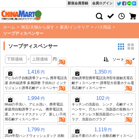
新規会員登録
会員ログイン
ホーム
>
淘宝/天猫から探す
>
家具/インテリア
>
バス用品
>
ソープディスペンサー
ソープディスペンサー
-
円
1,416
1,350
円
円
アヒルの子自動誘導フォーム 携帯電話洗
自動誘導型携帯電話洗浄型非接触充電石
濯 赤外線誘導 多層調整 子供向け インテ
鹸ディスペンサー 誘導型大容量ホテル電
リジェント誘導石鹸ディスペンサー
気石鹸ディスペンサー
1,994
102
円
円
Muidの手洗い、アヒル洗い、携帯電話、
キッチンの洗面台、シンク、石鹸ディス
家庭用自動誘導フォーム、携帯電話洗
ペンサー、穴カバー、洗面器の装飾カバ
濯、スマートデスクトップ、新しい子供
ー、ステンレス製洗面器のシーリングプ
用石鹸ディスペンサー
ラグ、洗面台のプラグ
1,799
1,119
円
円
2024年型ハンドウォッシュダック 自動
設置不要のスポット自動石鹸ディスペン