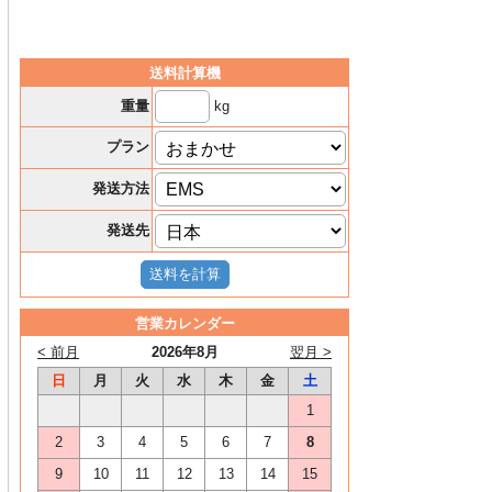
送料計算機
kg
重量
プラン
発送方法
発送先
営業カレンダー
< 前月
2026年8月
翌月 >
日
月
火
水
木
金
土
1
2
3
4
5
6
7
8
9
10
11
12
13
14
15