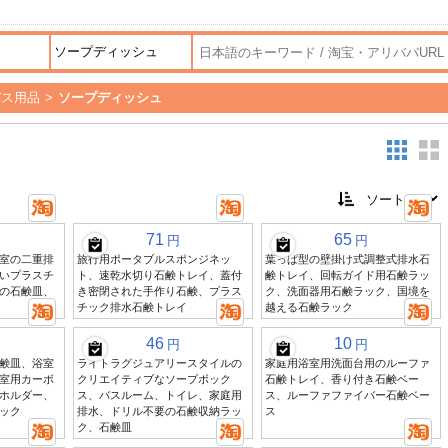
バス用品
>
ソープディッシュ
71
65
円
円
室の二重排
旅行用ポータブルスポンジネッ
葉っぱ型の壁掛け式調整式排水石
いプラスチ
ト、速乾水切り石鹸トレイ、蓋付
鹸トレイ、回転ガイド用石鹸ラッ
の石鹸皿、
き密閉された手作り石鹸、プラス
ク、洗面器用石鹸ラック、国境を
チック排水石鹸トレイ
越える石鹸ラック
46
10
円
円
鹸皿、浴室
ライトラグジュアリースタイルの
家庭用浴室用洗面台用のルーファ
室用カーボ
クリエイティブなソープボック
石鹸トレイ、香り付き石鹸ベー
ホルダー、
ス、バスルーム、トイレ、家庭用
ス、ルーファファイバー石鹸ベー
ック
排水、ドリル不要の石鹸収納ラッ
ス
ク、石鹸皿