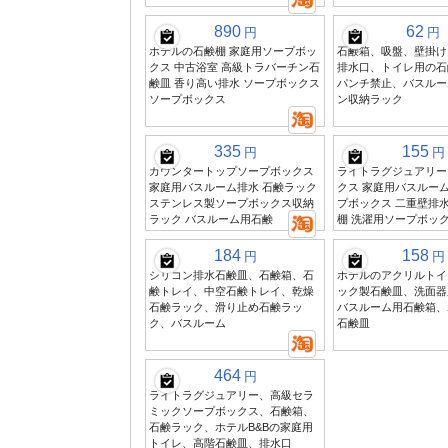
890
62
円
円
ホテルの石鹸棚 家庭用ソープボッ
石鹸箱、吸盤、壁掛け
クス 中古浴室 高級トラバーチン石
排水口、トイレ用の石
鹸皿 香り高い排水 ソープボックス
パンチ禁止、バスルー
ソープボックス
ン収納ラック
335
155
円
円
カウンタートップソープボックス
ライトラグジュアリー
家庭用バスルーム排水 石鹸ラック
クス 家庭用バスルーム
ステンレス製ソープボックス収納
プボックス 二重壁排水
ラック バスルーム用石鹸
棚 洗濯用ソープボッ
184
158
円
円
シリコン排水石鹸皿、石鹸箱、石
ホテルのアクリルトイ
鹸トレイ、中空石鹸トレイ、乾燥
ック製石鹸皿、洗面器
石鹸ラック、滑り止め石鹸ラッ
バスルーム用石鹸箱、
ク、バスルーム
石鹸皿
464
円
ライトラグジュアリー、高級セラ
ミックソープボックス、石鹸箱、
石鹸ラック、ホテルB&Bの家庭用
トイレ、高階石鹸皿、排水口