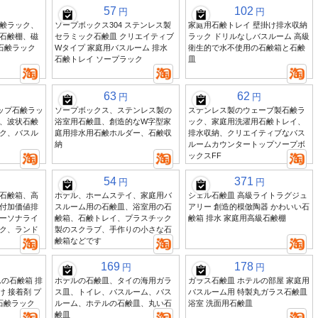
57
102
円
円
鹸ラック、
ソープボックス304 ステンレス製
家庭用石鹸トレイ 壁掛け排水収納
石鹸棚、磁
セラミック石鹸皿 クリエイティブ
ラック ドリルなしバスルーム 高級
石鹸ラック
Wタイプ 家庭用バスルーム 排水
衛生的で水不使用の石鹸箱と石鹸
石鹸トレイ ソープラック
皿
63
62
円
円
テップ石鹸ラッ
ソープボックス、ステンレス製の
ステンレス製のウェーブ製石鹸ラ
、波状石鹸
浴室用石鹸皿、創造的なW字型家
ック、家庭用洗濯用石鹸トレイ、
ク、バスル
庭用排水用石鹸ホルダー、石鹸収
排水収納、クリエイティブなバス
納
ルームカウンタートップソープボ
ックスFF
54
371
円
円
石鹸箱、高
ホテル、ホームステイ、家庭用バ
シェル石鹸皿 高級ライトラグジュ
付加価値排
スルーム用の石鹸皿、浴室用の石
アリー 創造的模倣陶器 かわいい石
ーソナライ
鹸箱、石鹸トレイ、プラスチック
鹸箱 排水 家庭用高級石鹸棚
ク、ランド
製のスクラブ、手作りの小さな石
鹸箱などです
169
178
円
円
の石鹸箱 排
ホテルの石鹸皿、タイの海用ガラ
ガラス石鹸皿 ホテルの部屋 家庭用
け 接着剤 プ
ス皿、トイレ、バスルーム、バス
バスルーム用 特製丸ガラス石鹸皿
石鹸ラック
ルーム、ホテルの石鹸皿、丸い石
浴室 洗面用石鹸皿
鹸皿