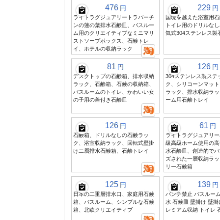
476
229
円
円
ライトラグジュアリートラバーチ
国境を越えた浴室用石
ンの蓮の葉排水石鹸皿、バスルー
トイレ用のドリルなし
ム用のクリエイティブなミニマリ
気式304ステンレス製
ストソープボックス、石鹸トレ
イ、ホテルの収納ラック
81
126
円
円
デスクトップの石鹸箱、排水収納
304ステンレス製ス
ラック、石鹸箱、石鹸の収納箱、
ク、シリコーンマット
バスルームのトイレ、かわいい女
ラック、排水収納ラッ
の子用の蓋付き石鹸皿
ーム用石鹸トレイ
126
61
円
円
石鹸箱、ドリルなしの石鹸ラッ
ライトラグジュアリー
ク、浴室収納ラック、回転式壁掛
級高級ホーム使用の高
け二層排水石鹸箱、石鹸トレイ
水石鹸皿、創造的でパ
ズされた一層収納ラッ
リー石鹸箱
125
139
円
円
日本の二重層排水口、家庭用石鹸
パンチ禁止 バスルーム
箱、バスルーム、シンプルな石鹸
水 石鹸皿 壁掛け 壁掛
箱、北欧クリエイティブ
レミアム収納 トイレ 