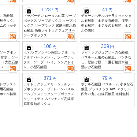
1,237
41
円
円
、石鹸箱、
トラバーチン ロータスの葉 ソープ
チェーンホテルのセラミックシェ
鹸ラック、
ボックス ソープボックス ソープボ
ル石鹸皿、ホテル石鹸皿、漢亭小
ムのキッチ
ックス ソープラック 家庭用排水箱
型石鹸箱、ホテルの石鹸箱、ホテ
石鹸皿 高級ライトラグジュアリー
ルの供給
ソープボックス
108
309
円
円
ソープボッ
ホテル:プノンペン陶器ホテル、ホ
ライトラグジュアリーの石鹸箱、
排水口 ソー
テルアパートメント、ソープボッ
バスルーム用の石鹸皿、パンチな
口 大型石鹸
クス、ソープトレイ、シンクトイ
し、壁掛け棚、二重石鹸排水箱、
クス
レ、小型石鹸皿
壁掛け石鹸棚
371
79
円
円
レプラスチ
ライトラグジュアリーシェルソー
ホテル石鹸皿 バスルーム 小さな石
用石鹸箱、
プボックスソープドレインバスル
鹸皿 プラスチック ABS アクリル
ホテル特製
ームプラスチックソープボックス
四角い丸い曲線石鹸皿 送料無料
クリエイティブパンチング高級家
庭用収納ボックス