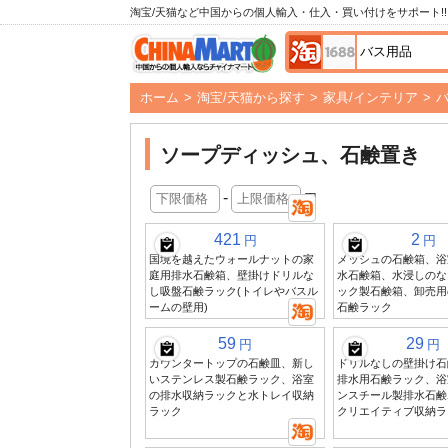
淘宝/天猫など中国からの個人輸入・仕入・買い付けをサポート!!
ホーム
>
淘宝/天猫から探す
>
家具/インテリア
>
ソープディッシュ、石鹸置き
-
円
421
2
円
円
国境を越えたウォールナットの家
メッシュの石鹸箱、浴
庭用排水石鹸箱、壁掛けドリルな
水石鹸箱、水浸しのな
し吸盤石鹸ラック(トイレやバスル
ック製石鹸箱、卸売用
ームの壁用)
石鹸ラック
59
29
円
円
カウンタートップの石鹸皿、新し
ドリルなしの壁掛け石
いステンレス製石鹸ラック、浴室
排水用石鹸ラック、浴
の排水収納ラックと水トレイ収納
ンスチール製排水石鹸
ラック
クリエイティブ収納ラ