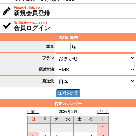
登録は無料で簡単にできます
新規会員登録
既に登録済みの方はこちらから
会員ログイン
送料計算機
kg
重量
プラン
発送方法
発送先
営業カレンダー
< 前月
2026年8月
翌月 >
日
月
火
水
木
金
土
1