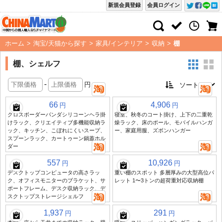
新規会員登録
会員ログイン
ホーム
>
淘宝/天猫から探す
>
家具/インテリア
>
収納
>
棚
棚、シェルフ
-
円
66
4,906
円
円
クロスボーダーパンダシリコーンヘラ掛
寝室、秋冬のコート掛け、上下の二重乾
けラック、クリエイティブ多機能収納ラ
燥ラック、床のポール、モバイルハンガ
ック、キッチン、こぼれにくいスープ、
ー、家庭用服、ズボンハンガー
スプーンラック、カートゥーン鍋蓋ホル
ダー
557
10,926
円
円
デスクトップコンピュータの高さラッ
重い棚のスポット 多層厚みの大型高位パ
ク、オフィスモニターのブラケット、サ
レット 1〜3トンの超荷重対応収納棚
ポートフレーム、デスク収納ラック、デ
スクトップストレージシェルフ
1,937
291
円
円