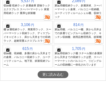
5,537
2,089
円
円
収納棚 収納ラック 多層倉庫 貨物ラック
家庭用棚収納ラック、多層床材、スーパ
エクスプレス スーパーマーケット 家庭
ーマーケット倉庫、バルコニー収納棚、
用収納ラック 重厚な鉄製棚
ユーティリティルームシェル棚、収納ラ
ック
3,106
814
円
円
棚 多層収納ラック、商業用ラック、スー
家庭用棚、バルコニー棚、床から天井ま
パーマーケット収納ラック、ディスプレ
での多層リビングルーム収納ラック、キ
イキャビネット、床から天井までの収納
ッチン収納棚、雑用品整理用具、鉄製棚
ラック、超耐荷重エクスプレスラック
615
1,705
円
円
収納棚、収納棚、多層の床から天井まで
家庭用収納ラック棚 スチール製の多層床
の倉庫、バルコニー収納ラック、ユーテ
から天井までの収納ラックは壁、スーパ
ィリティルーム、地下室、鉄製収納フレ
ーマーケットのバルコニー、リビングル
ーム
ームの収納棚に一体化されています
更に読み込む