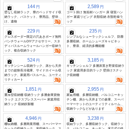
144
2,589
円
円
壁なし収納ラック、寮のベッドサイド収
コート掛け 無垢材ハンガー 床 寝室ハン
納ラック、バスケット、寮用品、壁掛
ガー 家庭リビング 衣類収納 衣類乾燥ラ
け、遺物
ック
229
235
円
円
クロスボーダー限定の穴あきボード無料
シンプルなシューラックシェルフ、防塵
パンチウォールDIYアクセサリー、スタ
多層収納、ホームシューズキャビネッ
ディバスルームウォールハンガー収納ラ
ト、寮扉、経済的多機能棚
ック、複合収納ラック
524
3,185
円
円
キッチンシーム収納ラック、床から天井
キッチンシェルフ 多層床置き野菜収納ラ
までの超狭長冷蔵庫、サイドホイール収
ック 家庭用多目的ラック 壁掛けスナッ
納ラック、家庭用バスルーム、ユーティ
ク収納棚
リティカート
1,851
2,955
円
円
重厚型収納棚 収納ラック 多層倉庫貨物
家庭用棚、多層収納棚、バルコニーキッ
ラック エクスプレススーパー 家庭用収
チン棚、床から天井までの倉庫、スーパ
納ラック 収納鉄製棚
ーマーケットのユーティリティルーム、
収納ラックなどがあります
4,946
3,238
円
円
棚収納棚、多層商業用棚、スーパーマー
収納ラック、多層収納ラック、収納ラッ
ケットの収納ラック、床収納ラック、ス
ク、バルコニー、キッチン、床立式の鉄