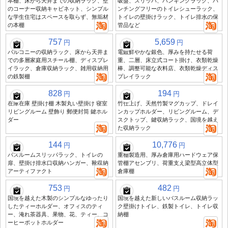
本棚、床から天井までの収納ラック、壁
吸盤、スリッパ、ハンギングラック、パ
のコーナー収納キャビネット、シンプル
ンチングフリーのトイレシューラック、
な学生住宅はスペースを取らず、無垢材
トイレの壁掛けラック、トイレ排水の保
の本棚
管品など
757
5,659
円
円
バルコニーの収納ラック、床から天井ま
電鍍鮮やかな銀色、厚みを持たせる荷
での多層家庭用スチール棚、ディスプレ
重、二層、床立式コート掛け、衣類乾燥
イラック、倉庫収納ラック、雑用収納用
棒、調整可能な衣料店、衣類乾燥ディス
の鉄製棚
プレイラック
828
194
円
円
在庫在庫 壁掛け棚 木製丸い壁掛け 寝室
竹仕上げ、天然竹製マグカップ、ドレイ
リビングルーム 壁飾り 郵便封筒 鍵ホル
ンカップホルダー、リビングルーム、デ
ダー
スクトップ、鍵収納ラック、国境を越え
た収納ラック
144
10,776
円
円
バスルームスリッパラック、トイレの
重棚製造用、厚み倉庫用ハードウェア保
扉、壁掛け排水口収納ハンガー、靴収納
管棚アセンブリ、荷重支え梁型高立体型
アーティファクト
倉庫棚
753
482
円
円
国境を越えた木製のシンプルなゆったり
国境を越えた新しいバスルーム収納ラッ
したティーホルダー、オフィスのティ
ク壁掛けトイレ、鉄製トイレ、トイレ収
ー、淹れ茶器具、果物、花、ティー、コ
納棚
ーヒーポットホルダー