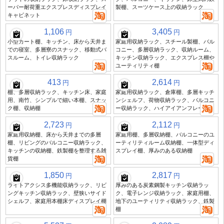
ーパー耐荷重エクスプレスディスプレイ
製棚、スーツケース上の収納ラック
キャビネット
1,106
3,405
円
円
小型カート棚、キッチン、床から天井ま
家庭用収納ラック、スチール製棚、バル
での寝室、多層寮のスナック、移動式バ
コニー、多層収納ラック、収納ルーム、
スルーム、トイレ収納ラック
キッチン収納ラック、エクスプレス棚や
ユーティリティ棚
413
2,614
円
円
棚、多層収納ラック、キッチン床、家庭
家庭用収納ラック、倉庫棚、多層キッチ
用、南竹、シンプルで細い本棚、スナッ
ンシェルフ、荷物収納ラック、バルコニ
ク棚、収納棚
ー収納ラック、ハイアイアンフレーム
2,723
2,112
円
円
家庭用収納棚、床から天井までの多層
家庭用棚、多層収納棚、バルコニーのユ
棚、リビングのバルコニー収納ラック、
ーティリティルーム収納棚、一体型ディ
キッチンの収納棚、鉄製棚を整理する雑
スプレイ棚、厚みのある収納棚
貨棚
1,850
2,817
円
円
ライトアクシス多機能収納ラック、リビ
厚みのある炭素鋼製キッチン収納ラッ
ングキッチン収納ラック、壁狭いサイド
ク、電子レンジ収納ラック、家庭用棚、
シェルフ、家庭用本棚床ディスプレイ棚
地下のユーティリティ収納ラック、鉄製
棚