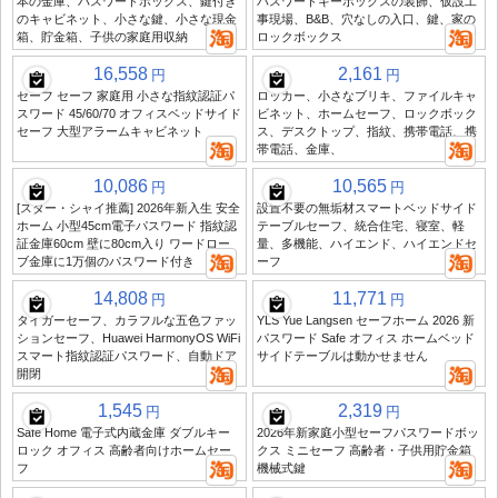
本の金庫、パスワードボックス、鍵付き
パスワードキーボックスの装飾、仮設工
のキャビネット、小さな鍵、小さな現金
事現場、B&B、穴なしの入口、鍵、家の
箱、貯金箱、子供の家庭用収納
ロックボックス
16,558
2,161
円
円
セーフ セーフ 家庭用 小さな指紋認証パ
ロッカー、小さなブリキ、ファイルキャ
スワード 45/60/70 オフィスベッドサイド
ビネット、ホームセーフ、ロックボック
セーフ 大型アラームキャビネット
ス、デスクトップ、指紋、携帯電話、携
帯電話、金庫、
10,086
10,565
円
円
[スター・シャイ推薦] 2026年新入生 安全
設置不要の無垢材スマートベッドサイド
ホーム 小型45cm電子パスワード 指紋認
テーブルセーフ、統合住宅、寝室、軽
証金庫60cm 壁に80cm入り ワードロー
量、多機能、ハイエンド、ハイエンドセ
ブ金庫に1万個のパスワード付き
ーフ
14,808
11,771
円
円
タイガーセーフ、カラフルな五色ファッ
YLS Yue Langsen セーフホーム 2026 新
ションセーフ、Huawei HarmonyOS WiFi
パスワード Safe オフィス ホームベッド
スマート指紋認証パスワード、自動ドア
サイドテーブルは動かせません
開閉
1,545
2,319
円
円
Safe Home 電子式内蔵金庫 ダブルキー
2026年新家庭小型セーフパスワードボッ
ロック オフィス 高齢者向けホームセー
クス ミニセーフ 高齢者・子供用貯金箱
フ
機械式鍵