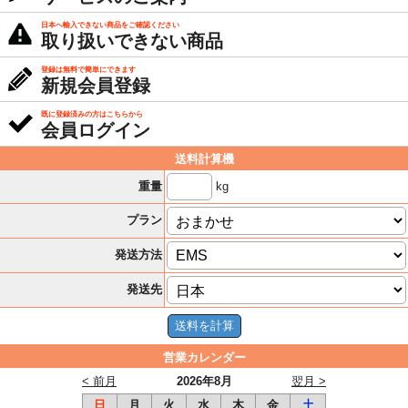
日本へ輸入できない商品をご確認ください
取り扱いできない商品
登録は無料で簡単にできます
新規会員登録
既に登録済みの方はこちらから
会員ログイン
送料計算機
kg
重量
プラン
発送方法
発送先
営業カレンダー
< 前月
2026年8月
翌月 >
日
月
火
水
木
金
土