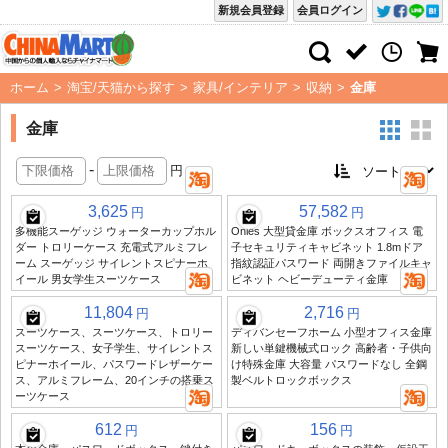
新規会員登録
会員ログイン
ホーム
>
淘宝/天猫から探す
>
家具/インテリア
>
収納
>
金庫
金庫
-
円
3,625
57,582
円
円
多機能スーゲッジ ウォーターカップホル
Onies 大型貸金庫 ボックスオフィス 電
ダー トロリーケース 充電式アルミフレ
子セキュリティキャビネット 1.8mドア
ーム スーゲッジ サイレントスピナーホ
指紋認証パスワード 両開きファイルキャ
イール 男女学生スーツケース
ビネット ヘビーデューティ金庫
11,804
2,716
円
円
スーツケース、スーツケース、トロリー
ディバンセーフホーム 小型オフィス金庫
スーツケース、女子学生、サイレントス
新しい単鍵機械式ロック 高齢者・子供向
ピナーホイール、パスワードレザーケー
け特殊金庫 大容量 パスワードなし 全鋼
ス、アルミフレーム、20インチの搭乗ス
製ベルトロックボックス
ーツケース
612
156
円
円