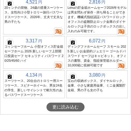
4,521
2,816
円
円
20インチの荷物、24歳の搭乗スーツケー
Lehuの貯金箱ホームセーフ2026年モデル
ス、女性向け小型トロリー旅行パスワー
は男女問わず保存・持ち帰ることができ
ドスーツケース、2026年、丈夫で丈夫な
ます。機械式指紋認証パスワードロック
男の子たち
オフィスの盗難防止ロック金庫のダイヤ
ルロックは子供のロックボックスの出し
入れのみ可能です。
3,317
6,072
円
円
コインセーフホーム 小型オフィス貯金箱
ディングファホームセーフ スモール 202
セーフホーム 2026 新しいセーフ上部開
5 新しいお金節約ジュエリー ゴールドパ
口投資セーフ セキュリティ パスワード 2
スワード セーフはキャビネット、オフィ
0/25/45/60 ハイ
スの書類、資金、指紋保管箱ホルダー、
10,000箱に収納可能です
4,134
3,080
円
円
スーツケース、20台台のトロリー用スー
宝石の収納ボックス、ダイヤルロック、
ツケース、スピナーホイール、男女24名
金庫、小さな家庭用金庫、ミニ金属製貯
の学生、新しいサイレントで耐久性のあ
金箱、男の子も女の子も
るパスワードスーツケース
更に読み込む