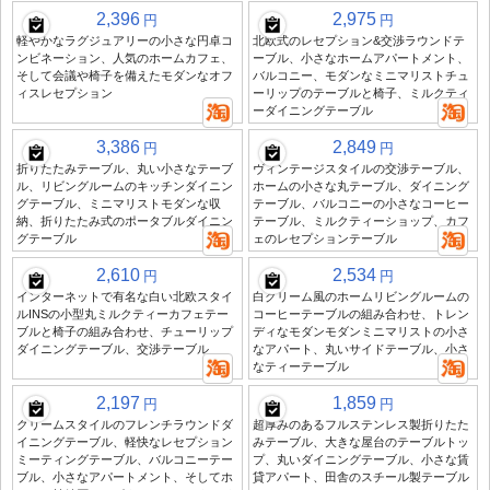
2,396
2,975
円
円
軽やかなラグジュアリーの小さな円卓コ
北欧式のレセプション&交渉ラウンドテ
ンビネーション、人気のホームカフェ、
ーブル、小さなホームアパートメント、
そして会議や椅子を備えたモダンなオフ
バルコニー、モダンなミニマリストチュ
ィスレセプション
ーリップのテーブルと椅子、ミルクティ
ーダイニングテーブル
3,386
2,849
円
円
折りたたみテーブル、丸い小さなテーブ
ヴィンテージスタイルの交渉テーブル、
ル、リビングルームのキッチンダイニン
ホームの小さな丸テーブル、ダイニング
グテーブル、ミニマリストモダンな収
テーブル、バルコニーの小さなコーヒー
納、折りたたみ式のポータブルダイニン
テーブル、ミルクティーショップ、カフ
グテーブル
ェのレセプションテーブル
2,610
2,534
円
円
インターネットで有名な白い北欧スタイ
白クリーム風のホームリビングルームの
ルINSの小型丸ミルクティーカフェテー
コーヒーテーブルの組み合わせ、トレン
ブルと椅子の組み合わせ、チューリップ
ディなモダンモダンミニマリストの小さ
ダイニングテーブル、交渉テーブル
なアパート、丸いサイドテーブル、小さ
なティーテーブル
2,197
1,859
円
円
クリームスタイルのフレンチラウンドダ
超厚みのあるフルステンレス製折りたた
イニングテーブル、軽快なレセプション
みテーブル、大きな屋台のテーブルトッ
ミーティングテーブル、バルコニーテー
プ、丸いダイニングテーブル、小さな賃
ブル、小さなアパートメント、そしてホ
貸アパート、田舎のスチール製テーブル