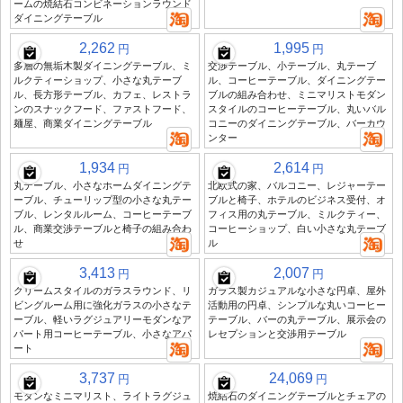
ームの焼結石コンビネーションラウンド
ダイニングテーブル
2,262
1,995
円
円
多層の無垢木製ダイニングテーブル、ミ
交渉テーブル、小テーブル、丸テーブ
ルクティーショップ、小さな丸テーブ
ル、コーヒーテーブル、ダイニングテー
ル、長方形テーブル、カフェ、レストラ
ブルの組み合わせ、ミニマリストモダン
ンのスナックフード、ファストフード、
スタイルのコーヒーテーブル、丸いバル
麺屋、商業ダイニングテーブル
コニーのダイニングテーブル、バーカウ
ンター
1,934
2,614
円
円
丸テーブル、小さなホームダイニングテ
北欧式の家、バルコニー、レジャーテー
ーブル、チューリップ型の小さな丸テー
ブルと椅子、ホテルのビジネス受付、オ
ブル、レンタルルーム、コーヒーテーブ
フィス用の丸テーブル、ミルクティー、
ル、商業交渉テーブルと椅子の組み合わ
コーヒーショップ、白い小さな丸テーブ
せ
ル
3,413
2,007
円
円
クリームスタイルのガラスラウンド、リ
ガラス製カジュアルな小さな円卓、屋外
ビングルーム用に強化ガラスの小さなテ
活動用の円卓、シンプルな丸いコーヒー
ーブル、軽いラグジュアリーモダンなア
テーブル、バーの丸テーブル、展示会の
パート用コーヒーテーブル、小さなアパ
レセプションと交渉用テーブル
ート
3,737
24,069
円
円
モダンなミニマリスト、ライトラグジュ
焼結石のダイニングテーブルとチェアの