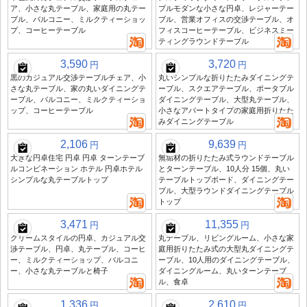
ア、小さな丸テーブル、家庭用の丸テー
プルモダンな小さな円卓、レジャーテー
ブル、バルコニー、ミルクティーショッ
ブル、営業オフィスの交渉テーブル、オ
プ、コーヒーテーブル
フィスコーヒーテーブル、ビジネスミー
ティングラウンドテーブル
3,590
3,720
円
円
黒のカジュアル交渉テーブルチェア、小
丸いシンプルな折りたたみダイニングテ
さな丸テーブル、家の丸いダイニングテ
ーブル、スクエアテーブル、ポータブル
ーブル、バルコニー、ミルクティーショ
ダイニングテーブル、大型丸テーブル、
ップ、コーヒーテーブル
小さなアパートタイプの家庭用折りたた
みダイニングテーブル
2,106
9,639
円
円
大きな円卓住宅 円卓 円卓 ターンテーブ
無垢材の折りたたみ式ラウンドテーブル
ルコンビネーション ホテル 円卓ホテル
とターンテーブル、10人分 15個、丸い
シンプルな丸テーブルトップ
テーブルトップボード、ダイニングテー
ブル、大型ラウンドダイニングテーブル
トップ
3,471
11,355
円
円
クリームスタイルの円卓、カジュアル交
丸テーブル、リビングルーム、小さな家
渉テーブル、円卓、丸テーブル、コーヒ
庭用折りたたみ式の大型丸ダイニングテ
ー、ミルクティーショップ、バルコニ
ーブル、10人用のダイニングテーブル、
ー、小さな丸テーブルと椅子
ダイニングルーム、丸いターンテーブ
ル、食卓
1,336
2,610
円
円