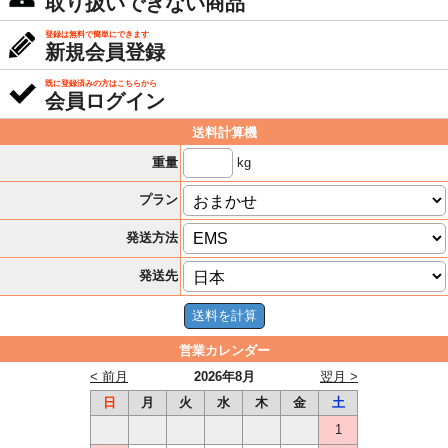
取り扱いできない商品
登録は無料で簡単にできます
新規会員登録
既に登録済みの方はこちらから
会員ログイン
送料計算機
kg
重量
プラン
発送方法
発送先
営業カレンダー
< 前月
2026年8月
翌月 >
日
月
火
水
木
金
土
1