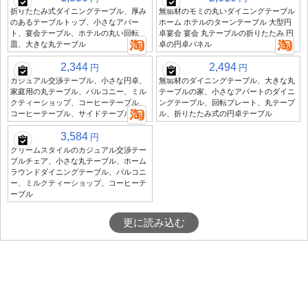
折りたたみ式ダイニングテーブル、厚み
無垢材のモミの丸いダイニングテーブル
のあるテーブルトップ、小さなアパー
ホーム ホテルのターンテーブル 大型円
ト、宴会テーブル、ホテルの丸い回転
卓宴会 宴会 丸テーブルの折りたたみ 円
皿、大きな丸テーブル
卓の円卓パネル
2,344
2,494
円
円
カジュアル交渉テーブル、小さな円卓、
無垢材のダイニングテーブル、大きな丸
家庭用の丸テーブル、バルコニー、ミル
テーブルの家、小さなアパートのダイニ
クティーショップ、コーヒーテーブル、
ングテーブル、回転プレート、丸テーブ
コーヒーテーブル、サイドテーブル
ル、折りたたみ式の円卓テーブル
3,584
円
クリームスタイルのカジュアル交渉テー
ブルチェア、小さな丸テーブル、ホーム
ラウンドダイニングテーブル、バルコニ
ー、ミルクティーショップ、コーヒーテ
ーブル
更に読み込む