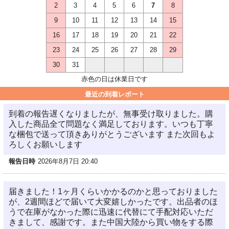
2
3
4
5
6
7
8
9
10
11
12
13
14
15
16
17
18
19
20
21
22
23
24
25
26
27
28
29
30
31
赤色の日は休業日です
最近の到着レポート
到着の報告遅くなりましたが、無事受け取りました。購
入した商品全て問題なく満足しております。いつも丁寧
な梱包で送って頂きありがとうございます また次回もよ
ろしくお願いします
報告日時
2026年8月7日 20:40
届きました！1ヶ月くらいかかるのかと思っておりました
が、2週間ほどで届いて大変嬉しかったです。出品者のほ
うで在庫がなかった際に迅速に代替にて手配対応いただ
きまして、感謝です。また中国大陸から買い物をする際