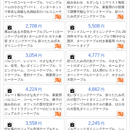
アリーのコーヒーテーブル、リビングル
組み合わせ、モダンなミニマリスト無垢
ームの小さなアパート、インターネット
材ダイニングテーブル、家庭用の小部屋
で有名な高級な丸焼結石のバルコニーテ
で調整可能なラウンドテーブル、折りた
ィーテーブル
たみ式ダイニングテーブル
2,708
5,508
円
円
厚みのある大型丸テーブルプレート(ター
ラウンドスレートダイニングテーブル 20
ンテーブル付き) ホームホテル ホテル食
26年モデル モダンでシンプルで軽やかな
堂 ダイニングテーブル 折りたたみ式丸
贅沢、ターンテーブル付き家庭用 小さな
ダイニングテーブル
アパートタイプ
3,054
4,777
円
円
バルコニー、レジャー、小さな丸テーブ
折りたたみ式の丸テーブル、小さなアパ
ル、住宅、丸いダイニングテーブル、リ
ートのダイニングテーブル、ホームダイ
ビングルーム、コーヒーテーブル、サイ
ニングテーブル、12人用のレストラン、
ドテーブル、受付テーブル、商業用コー
ターンテーブルケータリング、ホテルの
ヒーテーブル
大型テーブル
4,224
4,662
円
円
スレート製の小さな丸テーブル、家庭用
丸いダイニングテーブル、折りたたみ式
バルコニー、コーヒーテーブル、椅子の
の小型アパートダイニングテーブル、タ
組み合わせ、オフィスの受付交渉テーブ
ーンテーブル付きホテルの宴会、12人分
ル、ライトラグジュアリーのビジネスカ
の大型丸ダイニングテーブル
ジュアルティーテーブル
3,558
2,245
円
円
中世風のカジュアル交渉テーブルチェ
ノルディックダイニングテーブル、シン