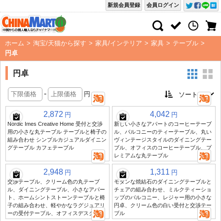
新規会員登録
会員ログイン
ホーム
>
淘宝/天猫から探す
>
家具/インテリア
>
家具
>
テーブル
>
円卓
円卓
-
円
2,872
4,042
円
円
Nordic Imes Creative Home 受付と交渉
新しい小さなアパートのコーヒーテーブ
用の小さな丸テーブル テーブルと椅子の
ル、バルコニーのティーテーブル、丸い
組み合わせ シンプルカジュアルダイニン
ヴィンテージスタイルのダイニングテー
グテーブル カフェテーブル
ブル、オフィスのコーヒーテーブル、プ
レミアムな丸テーブル
2,948
1,311
円
円
交渉テーブル、クリーム色の丸テーブ
モダンな焼結石のダイニングテーブルと
ル、ダイニングテーブル、小さなアパー
チェアの組み合わせ、ミルクティーショ
ト、ホームシントストーンテーブルと椅
ップのバルコニー、レジャー用の小さな
子の組み合わせ、軽やかなラグジュアリ
円卓、クリーム色の白い受付と交渉テー
ーの受付テーブル、オフィスデスク
ブル