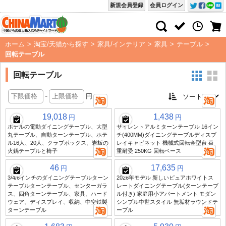
新規会員登録
会員ログイン
ホーム
>
淘宝/天猫から探す
>
家具/インテリア
>
家具
>
テーブル
>
回転テーブル
回転テーブル
-
円
19,018
1,438
円
円
ホテルの電動ダイニングテーブル、大型
サイレントアルミターンテーブル 16イン
丸テーブル、自動ターンテーブル、ホテ
チ(400MM)ダイニングテーブルディスプ
ル16人、20人、クラブボックス、岩板の
レイキャビネット 機械式回転金型台 荷
火鍋テーブルと椅子
重耐受 250KG 回転ベース
46
17,635
円
円
3/4/6インチのダイニングテーブルターン
2026年モデル 新しいピュアホワイトス
テーブルターンテーブル、センターガラ
レートダイニングテーブル(ターンテーブ
ス、四角ターンテーブル、家具、ハード
ル付き) 家庭用小アパートメント モダン
ウェア、ディスプレイ、収納、中空鉄製
シンプル中世スタイル 無垢材ラウンドテ
ターンテーブル
ーブル