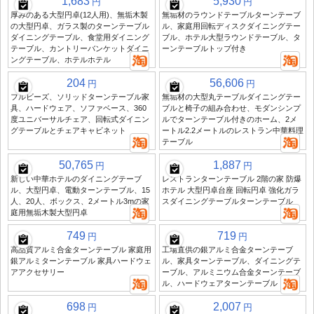
1,683
5,930
円
円
厚みのある大型円卓(12人用)、無垢木製
無垢材のラウンドテーブルターンテーブ
の大型円卓、ガラス製のターンテーブル
ル、家庭用回転ディスクダイニングテー
ダイニングテーブル、食堂用ダイニング
ブル、ホテル大型ラウンドテーブル、タ
テーブル、カントリーバンケットダイニ
ーンテーブルトップ付き
ングテーブル、ホテルホテル
204
56,606
円
円
フルビーズ、ソリッドターンテーブル家
無垢材の大型丸テーブルダイニングテー
具、ハードウェア、ソファベース、360
ブルと椅子の組み合わせ、モダンシンプ
度ユニバーサルチェア、回転式ダイニン
ルでターンテーブル付きのホーム、2メ
グテーブルとチェアキャビネット
ートル2.2メートルのレストラン中華料理
テーブル
50,765
1,887
円
円
新しい中華ホテルのダイニングテーブ
レストランターンテーブル 2階の家 防爆
ル、大型円卓、電動ターンテーブル、15
ホテル 大型円卓台座 回転円卓 強化ガラ
人、20人、ボックス、2メートル3mの家
スダイニングテーブルターンテーブル
庭用無垢木製大型円卓
749
719
円
円
高品質アルミ合金ターンテーブル 家庭用
工場直供の銀アルミ合金ターンテーブ
銀アルミターンテーブル 家具ハードウェ
ル、家具ターンテーブル、ダイニングテ
アアクセサリー
ーブル、アルミニウム合金ターンテーブ
ル、ハードウェアターンテーブル
698
2,007
円
円