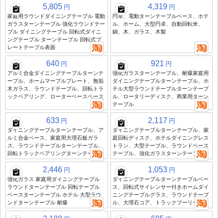
5,805
4,319
円
円
家庭用ラウンドダイニングテーブル 電動
円卓、電動ターンテーブルベース、ホテ
ガラスターンテーブル 強化ラウンドテー
ル、ホーム、大型円卓、自動回転米、
ブル ダイニングテーブル 回転式ダイニ
鍋、木、ガラス、木製
ングテーブル ターンテーブル 回転式プ
レートテーブル表面
640
921
円
円
アルミ合金ダイニングテーブルターンテ
強化ガラスターンテーブル、耐爆家庭用
ーブル、ホームマーブルプレート、無垢
ダイニングテーブルターンテーブル、ホ
木ガラス、ラウンドテーブル、回転トラ
テル大型ラウンドテーブルターンテーブ
ックベアリング、ローターベースベース
ル、ロータリーディスク、商業用ターン
テーブル
633
2,117
円
円
ダイニングテーブルターンテーブル、ア
ダイニングテーブルターンテーブル、家
ルミ合金ベース、家庭用大理石板ガラ
庭回転ディスク、ホテルダイニングレス
ス、ラウンドテーブルターンテーブル、
トラン、大型テーブル、ラウンドベース
回転トラックベアリングターンテーブル
テーブル、強化ガラスターンテーブル
2,446
1,053
円
円
強化ガラス 家庭用ダイニングテーブル
ダイニングテーブルターンテーブルベー
ラウンドターンテーブル 回転テーブル
ス、回転式サイレンサー付きホームダイ
ベースターンテーブル ホテル 大型ラウ
ニングテーブルグラス、ラウンドテーブ
ンドターンテーブル 耐爆
ル、大理石コア、トラックプーリー