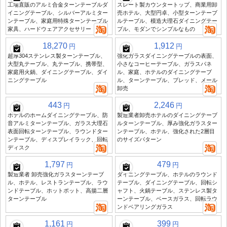
工場直販のアルミ合金ターンテーブルダ
スレート製カウンタートップ、商業用卸
イニングテーブル、シルバーアルミター
売ホテル、大型円卓、小型ターンテーブ
ンテーブル、家庭用特殊ターンテーブル
ルテーブル、模造大理石ダイニングテー
家具、ハードウェアアクセサリー
ブル、モダンでシンプルなもの
18,270
1,912
円
円
超厚304ステンレス製ターンテーブル、
強化ガラスダイニングテーブルの表面、
大型丸テーブル、丸テーブル、携帯型、
小さなコーヒーテーブル、ガラスパネ
家庭用火鍋、ダイニングテーブル、ダイ
ル、家庭、ホテルのダイニングテーブ
ニングテーブル
ル、ターンテーブル、ブレッド、メール
卸売
443
2,246
円
円
ホテルのホームダイニングテーブル、防
製造業者卸売ホテルのダイニングテーブ
音アルミターンテーブル、ガラス大理石
ルターンテーブル、厚み強化ガラスター
表面回転ターンテーブル、ラウンドター
ンテーブル、ホテル、強化された2層目
ンテーブル、ディスプレイラック、回転
のサイズパターン
ディスク
1,797
479
円
円
製造業者 卸売強化ガラスターンテーブ
ダイニングテーブル、ホテルのラウンド
ル、ホテル、レストランテーブル、ラウ
テーブル、ダイニングテーブル、回転シ
ンドテーブル、ホットポット、高揚二層
ャフト、火鍋テーブル、ステンレス製タ
ターンテーブル
ーンテーブル、ベースガラス、回転ラウ
ンドベアリングガラス
1,161
399
円
円