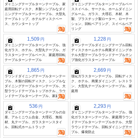
ダイニングテーブルターンテーブル、家
ダイニングテーブルターンテーブルベー
庭用回転ディスク、木製シンプルなダイ
ススイベル、サークル、ホームダイニン
ニングテーブルターンテーブル、大型丸
グルーム、ガラス、大理石、木材、木
テーブルトップ、ホテルディスクベー
製、プラスチック製ローター、ローテー
ス、カウンタートップ
ション、回転ベアリング、スイベルベア
リング
1,509
1,228
円
円
ダイニングテーブルターンテーブル、強
ターンテーブルダイニングテーブル回転
化ガラス、ホテル、大型丸テーブル、ガ
ディスクホームホテル商業ダイニングホ
ラスターンテーブルベース、家庭用回転
テル大型テーブルラウンドテーブルテン
テーブルターンテーブル
プ強化ガラスターンテーブル
1,865
2,669
円
円
ラウンドダイニングテーブルターンテー
強化ガラスターンテーブル、回転ディス
ブル、木製の回転ディスク、シンプルな
ク、ホテル、商業ダイニング、レストラ
ダイニングテーブルターンテーブル、大
ン、大型丸テーブルターンテーブル、家
型ラウンドテーブルトップホテル、ラウ
庭用
ンドテーブルターンテーブル、家庭用
536
2,293
円
円
ダイニングテーブルターンテーブルの台
ダイニングテーブルターンテーブル、強
座、アルミニウム合金、大理石、無垢
化ガラスターンテーブル、家庭用ラウン
材、丸テーブル、ガラスターンスタイ
ドテーブルターンテーブルホテル、大型
ル、回転式ホームトラック
ラウンドテーブル、回転ダイニングテー
ブル、爆発防止