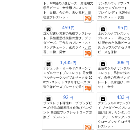
ト、108個の仏像ビーズ、男性用文
サンダルウッドブレス
学用ビーズ、女性用ブレスレッ
沈み サンダルウッド 
ト、白檀、金の星、古い素材、高
プレイ レディ 木製生
密度ブレスレット
ブレスレット 女性
459
95
円
円
沈んだ古い素材の黒檀ブレスレッ
金のシルクブレスレット
ト、男性用黒檀模様の遊び、ブッ
ブレスレット 滑らかな
ダビーズ、手作りのプレートスト
材 浸かれた仏像ビーズ
リングチェーン、紫のライト、沈
具 カップルアクセサリ
香、白檀、男女
ビーズを保持
1,435
309
円
円
ナチュラル・オールドグリーンサ
金色のシルクサンダル
ンダルウッドブレスレット 男女用
スレット、男性の沈木
マルチサークルダブルサークル 10
イ、自然の沈香サンダ
8ブレスレットロザリオビーズ 木
レート、仏珠遊び、中
製仏像ビーズプレートで遊べる
ット、女性
92
433
円
円
ブレスレット弾性ロープ ブッダビ
ナチュラル108サン
ーズ 特殊糸耐摩耗文化遊びペンダ
イ ブッダビーズブレス
ント 高強度ブレスレットロープ交
結び目 赤いサンダルウ
換ビーズスレッド
ー グリーンサンダルウ
クローズウッド ロザリ
レスレット