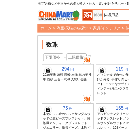
淘宝/天猫など中国からの個人輸入・仕入・買い付けをサポート!!
ホーム
>
淘宝/天猫から探す
>
家具/インテリア
>
数珠
-
円
294
119
円
円
2026年馬 辰砂 腕輪 本物 馬の年 生
オリジナルで自作の作品
年 辰砂 三合一六和 大勢い菩薩
けが昇る! 手作りのビ
ット! ニッチなデザイ
ィンテージピンクブラ
レット
75
165
円
円
本物の古い金のシルクサンダルウ
アルゼンチングリーン
ッド仏教ビーズブレスレット、民
ッドブレスレット メ
族風アンティークブレスレット、
ルサンダルウッド 2.0
ジュエリー、祈祷ビーズ、木製ビ
スレット、108ピース