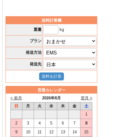
送料計算機
kg
重量
プラン
発送方法
発送先
営業カレンダー
< 前月
2026年8月
翌月 >
日
月
火
水
木
金
土
1
2
3
4
5
6
7
8
9
10
11
12
13
14
15