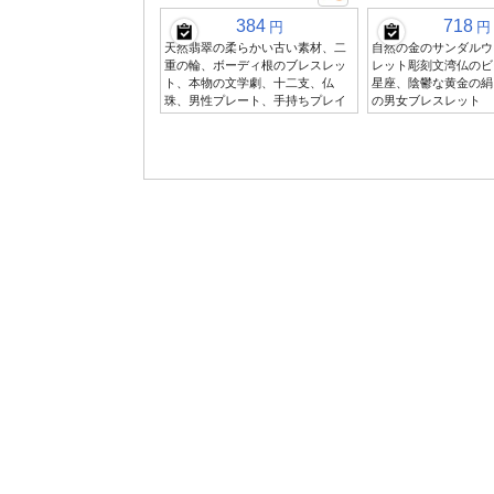
384
718
円
円
天然翡翠の柔らかい古い素材、二
自然の金のサンダルウ
重の輪、ボーディ根のブレスレッ
レット彫刻文湾仏のビ
ト、本物の文学劇、十二支、仏
星座、陰鬱な黄金の絹
珠、男性プレート、手持ちプレイ
の男女ブレスレット