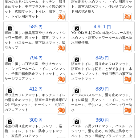
厚みのあるバスルーム、キッチン、滑り
浴室用滑り止めマット、トイレ用床マッ
止めマット、中空プラスチック製の床マ
ト、浴室の防水マット、使い捨て足パッ
ット、玄関マット、トイレ、廊下、マッ
ド用の拭き取り
ト、トイレ用床マット
585
4,911
円
円
環境に優しい無臭浴室滑り止めマットシ
YOTOK(日本)公式の本物バスルーム滑り
ャワー浴槽、床マット、浴室、フットマ
止めマット浴室シャワールームの落水防
ット、バスルーム、落下防止マット、吸
水浴槽使用。
引カップ
794
845
円
円
環境に優しいTPE浴室、滑り止めマッ
浴室のトイレ、滑り止めフロアマット、
ト、シャワールーム、トイレ、バスマッ
浴室のトイレは切ることができます。水
ト、子供用転倒防止フットマット、マッ
のトラップマット、子供用専用の落下防
サージフロアマット
止フットマット
412
889
円
円
滑り止めフロアマット、キッチントイレ
アニメのバスルーム、滑り止めマット、
の滑り止めマット、浴室の屋外商業用PV
トイレ吸盤、足マット、トイレ、シャワ
C中空防水マット、カーペット、玄関口
ールーム、子供バス、ベビーシャワー防
のフロアマット
水
300
360
円
円
浴室の滑り止めマット、シャワー、浴
バスルーム用フロアマット、バスルーム
槽、トイレ、トイレ、防水フットマッ
シャワー、滑り止め、転倒防止防水カー
ト、家庭用フロアマット
ペット、カット可能なプラスチック、中