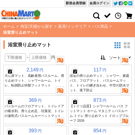
新規会員登録
会員ログイン
ホーム
>
淘宝/天猫から探す
>
家具/インテリア
>
バス用品
>
浴室滑り止めマット
浴室滑り止めマット
-
円
2,149
117
円
円
大江床マット、高齢者用バスルーム、滑
浴室の滑り止めマット、シャワー、家庭
り止めマット、シャワールーム、トイ
バス、フロアマット、バスルームマッ
レ、転倒防止特製フットマット
ト、トイレの継ぎ合わせ、中空の防水マ
ット、落下防止
369
873
円
円
バスルームのフロアマット、トイレドア
【ドイツ品質】シャワールーム バス フ
の吸水剤、滑り止め足、珪藻泥、トイレ
ットマット ホーム マタニティバスルー
の速乾式バスルームカーペットマット
ム トイレ 滑り止めマット ドロッププル
ーフ 2026
393
854
円
円