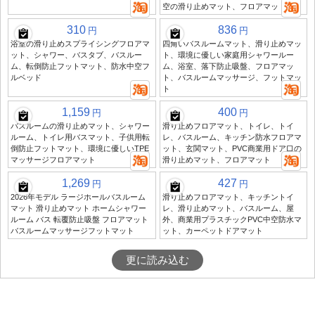
空の滑り止めマット、フロアマット
310
836
円
円
浴室の滑り止めスプライシングフロアマ
四角いバスルームマット、滑り止めマッ
ット、シャワー、バスタブ、バスルー
ト、環境に優しい家庭用シャワールー
ム、転倒防止フットマット、防水中空フ
ム、浴室、落下防止吸盤、フロアマッ
ルベッド
ト、バスルームマッサージ、フットマッ
ト
1,159
400
円
円
バスルームの滑り止めマット、シャワー
滑り止めフロアマット、トイレ、トイ
ルーム、トイレ用バスマット、子供用転
レ、バスルーム、キッチン防水フロアマ
倒防止フットマット、環境に優しいTPE
ット、玄関マット、PVC商業用ドア口の
マッサージフロアマット
滑り止めマット、フロアマット
1,269
427
円
円
2026年モデル ラージホールバスルーム
滑り止めフロアマット、キッチントイ
マット 滑り止めマット ホームシャワー
レ、滑り止めマット、バスルーム、屋
ルーム バス 転覆防止吸盤 フロアマット
外、商業用プラスチックPVC中空防水マ
バスルームマッサージフットマット
ット、カーペットドアマット
更に読み込む