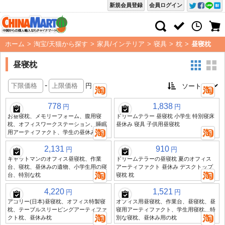
新規会員登録
会員ログイン
ホーム
>
淘宝/天猫から探す
>
家具/インテリア
>
寝具
>
枕
>
昼寝枕
昼寝枕
-
円
778
1,838
円
円
お昼寝枕、メモリーフォーム、腹用寝
ドリームテラー 昼寝枕 小学生 特別寝床
枕、オフィスワークステーション、睡眠
昼休み 寝具 子供用昼寝枕
用アーティファクト、学生の昼休み枕
2,131
910
円
円
キャットマンのオフィス昼寝枕、作業
ドリームテラーの昼寝枕 夏のオフィス
台、寝枕、昼休みの遺物、小学生用の寝
アーティファクト 昼休み デスクトップ
台、特別な枕
寝枕 枕
4,220
1,521
円
円
アコリー(日本)昼寝枕、オフィス特製寝
オフィス用昼寝枕、作業台、昼寝枕、昼
枕、テーブルスリーピングアーティファ
寝用アーティファクト、学生用寝枕、特
クト枕、昼休み枕
別な寝枕、昼休み用の枕