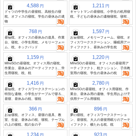
4,588
1,211
円
円
ドイツの中学生の昼寝枕、高校生の寝
キャットマンの昼寝枕、小学生の机用寝
枕、オフィスの寝枕、学生の昼休みの遺
枕、子どもの昼休みの遺物寝枕、寝枕
物
768
1,597
円
円
昼寝枕、オフィスの昼休みの道具、作業
お昼寝枕、メモリーフォーム、寝枕、オ
台、寝枕、小学生用枕、メモリーフォー
フィスワークステーション、睡眠用アー
ム、枕、ネックパッド
ティファクト、昼休みの学生枕
1,159
1,220
円
円
MINISOの昼寝枕、オフィス用の寝枕、
MINISOの昼寝枕、オフィスの昼寝用ア
作業台、昼休みのアーティファクト、学
ーティファクト、枕クッション、子供教
生用寝枕、枕、枕
室用の寝枕、学生の昼休みの枕
1,416
2,780
円
円
昼寝枕、オフィスワークステーションの
MINISOの昼寝枕、オフィス用寝枕、作
特別な遺物、小学生がテーブルで寝る、
業台、昼休み用の遺物、学生用および子
昼寝、昼休みの枕、寝枕
供用テーブル用寝枕
366
896
円
円
お昼寝枕、オフィス、昼寝の道具、教
夢の寝枕、オフィスワークステーショ
室、生徒、昼休みの枕、寝枕、テーブル
ン、昼寝枕、大人の昼寝用眠りのアーテ
の上の寝枕、枕の女の子
ィファクト、横たわる枕、枕
1,234
923
円
円