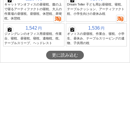
キャットマンオフィスの昼寝枕、腹の上
Dream Teller 子ども用お昼寝枕、寝枕、
で寝るアーティファクトの寝枕、大人の
テーブルクッション、アーティファクト
作業場の昼寝枕、昼寝枕、休憩枕、昼寝
枕、小学生向けの昼休み枕
枕、休憩枕
1,542
1,536
円
円
ジメングレンのオフィス用昼寝枕、作業
オフィスの昼寝枕、作業台、寝枕、小学
台、寝枕、昼寝枕、寝枕、遺物枕、枕、
生、昼休み、テーブルスリーピングの遺
テーブルスリープ、ヘッドレスト
物、子供用の枕
更に読み込む