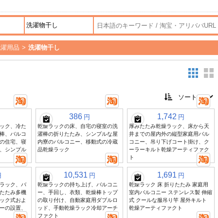
洗濯用品
>
洗濯物干し
386
1,742
円
円
ック、冷た
乾燥ラックの床、自宅の寝室の洗
厚みたたみ乾燥ラック、床から天
棒、バルコ
濯棒の折りたたみ、シンプルな屋
井までの屋内外の縦型家庭用バル
の住宅、寝
内寮のバルコニー、移動式の冷蔵
コニー、吊り下げコート掛け、ク
、シンプル
品乾燥ラック
ーラーキルト乾燥アーティファク
ト
10,531
1,691
円
円
円
ラック、バ
乾燥ラックの持ち上げ、バルコニ
乾燥ラック 床 折りたたみ 家庭用
たたみ多機
ー、手回し、衣類、乾燥棒トップ
室内バルコニー ステンレス製 伸縮
ック式およ
の取り付け、自動家庭用ダブルロ
式 クールな服吊り竿 屋外キルト
ーの設置、
ッド、手動乾燥ラック冷却アーチ
乾燥アーティファクト
ファクト