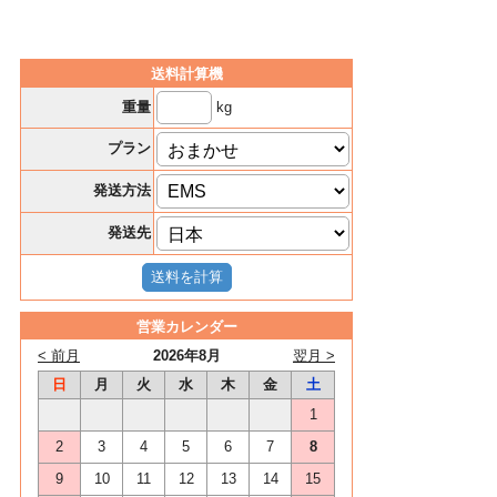
送料計算機
kg
重量
プラン
発送方法
発送先
営業カレンダー
< 前月
2026年8月
翌月 >
日
月
火
水
木
金
土
1
2
3
4
5
6
7
8
9
10
11
12
13
14
15