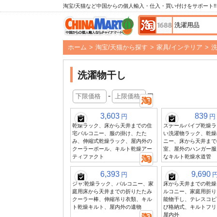
淘宝/天猫など中国からの個人輸入・仕入・買い付けをサポート!!
ホーム
>
淘宝/天猫から探す
>
家具/インテリア
>
洗濯物干し
-
円
3,603
839
円
円
乾燥ラック、床から天井までの住
スチールパイプ乾燥ラ
宅バルコニー、服の掛け、たた
い洗濯物ラック、乾燥
み、伸縮式乾燥ラック、屋内外の
ニー、床から天井まで
クーラーポール、キルト乾燥アー
室、屋外のハンガー服
ティファクト
なキルト乾燥水道管
6,393
9,690
円
ジャ:乾燥ラック、バルコニー、家
床から天井までの乾燥
庭用床から天井までの折りたたみ
ルコニー、家庭用折り
クーラー棒、伸縮吊り衣類、キル
能物干し、テレスコピ
ト乾燥キルト、屋内外の遺物
び格納式、キルトフリ
屋内外