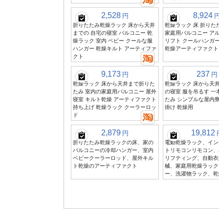
2,528
8,924
円
折りたたみ乾燥ラック 床から天井
乾燥ラック 床 折りた
までの 自宅の寝室 バルコニー 乾
家庭用バルコニー ア
燥ラック 室内 ベビー クールな服
リフト クールハンガー
ハンガー 乾燥キルト アーティファ
乾燥アーティファクト
クト
9,173
237
円
円
乾燥ラック 床から天井まで折りた
乾燥ラック 床から天
たみ 室内の家庭用バルコニー 屋外
の寝室 服を吊るす 一
寝室 キルト乾燥 アーティファクト
たみ シンプルな屋内寮
持ち上げ 乾燥ラック クーラーロッ
掛け 乾燥用
ド
2,879
19,812
円
折りたたみ乾燥ラックの床、家の
電動乾燥ラック、イン
バルコニーの冷却ハンガー、室内
トリモコンリモコン、
ベビークーラーロッド、屋外キル
リフティング、自動衣
ト乾燥のアーティファクト
械、家庭用乾燥ラック
ー、洗濯物ラック、乾