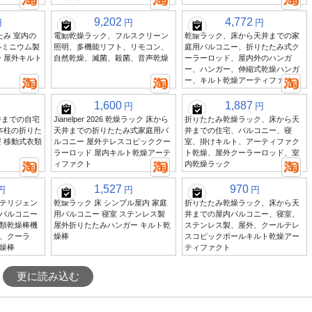
9,202
4,772
円
円
円
たみ 室内の
電動乾燥ラック、フルスクリーン
乾燥ラック、床から天井までの家
ルミニウム製
照明、多機能リフト、リモコン、
庭用バルコニー、折りたたみ式ク
 屋外キルト
自然乾燥、滅菌、殺菌、音声乾燥
ーラーロッド、屋内外のハンガ
ー、ハンガー、伸縮式乾燥ハンガ
ー、キルト乾燥アーティファクト
1,600
1,887
円
円
井までの自宅
Jiahelper 2026 乾燥ラック 床から
折りたたみ乾燥ラック、床から天
本柱の折りた
天井までの折りたたみ式家庭用バ
井までの住宅、バルコニー、寝
 移動式衣類
ルコニー 屋外テレスコピッククー
室、掛けキルト、アーティファク
ラーロッド 屋内キルト乾燥アーテ
ト乾燥、屋外クーラーロッド、室
ィファクト
内乾燥ラック
1,527
970
円
円
円
テリジェン
乾燥ラック 床 シンプル屋内 家庭
折りたたみ乾燥ラック、床から天
バルコニー
用バルコニー 寝室 ステンレス製
井までの屋内バルコニー、寝室、
類乾燥棒機
屋外折りたたみハンガー キルト乾
ステンレス製、屋外、クールテレ
、クーラ
燥棒
スコピックポールキルト乾燥アー
燥棒
ティファクト
更に読み込む