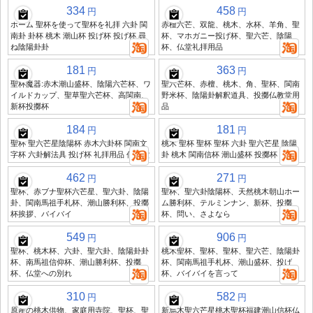
334
458
円
円
ホーム 聖杯を使って聖杯を礼拝 六卦 閩
赤檀六芒、双龍、桃木、水杯、羊角、聖
南卦 卦杯 桃木 潮山杯 投げ杯 投げ杯 尋
杯、マホガニー投げ杯、聖六芒、陰陽
ね陰陽卦卦
杯、仏堂礼拝用品
181
363
円
円
聖杯魔器:赤木潮山盛杯、陰陽六芒杯、ワ
聖六芒杯、赤檀、桃木、角、聖杯、閩南
イルドカップ、聖草聖六芒杯、高閩南、
野米杯、陰陽卦解釈道具、投擲仏教堂用
新杯投擲杯
品
184
181
円
円
聖杯 聖六芒星陰陽杯 赤木六卦杯 閩南文
桃木 聖杯 聖杯 聖杯 六卦 聖六芒星 陰陽
字杯 六卦解法具 投げ杯 礼拝用品 仏教堂
卦 桃木 閩南信杯 潮山盛杯 投擲杯
462
271
円
円
聖杯、赤ブナ聖杯六芒星、聖六卦、陰陽
聖杯、聖六卦陰陽杯、天然桃木朝山ホー
卦、閩南馬祖手札杯、潮山勝利杯、投擲
ム勝利杯、テルミンナン、新杯、投擲
杯挨拶、バイバイ
杯、問い、さよなら
549
906
円
円
聖杯、桃木杯、六卦、聖六卦、陰陽卦卦
桃木聖杯、聖杯、聖杯、聖六芒、陰陽卦
杯、南馬祖信仰杯、潮山勝利杯、投擲
杯、閩南馬祖手札杯、潮山盛杯、投げ
杯、仏堂への別れ
杯、バイバイを言って
310
582
円
円
原産の桃木供物、家庭用寺院、聖杯、聖
新烏木聖六芒星桃木聖杯福建潮山信杯仏