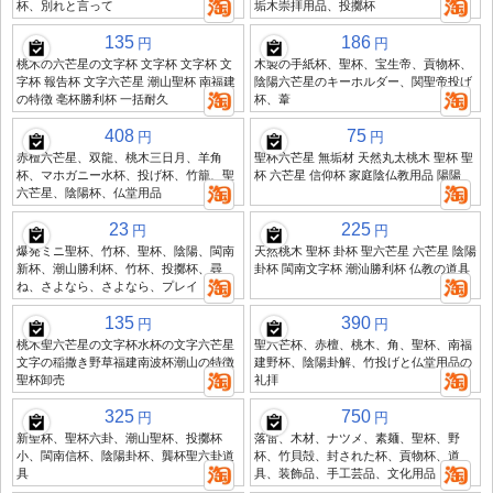
杯、別れと言って
垢木崇拝用品、投擲杯
135
186
円
円
桃木の六芒星の文字杯 文字杯 文字杯 文
木製の手紙杯、聖杯、宝生帝、貢物杯、
字杯 報告杯 文字六芒星 潮山聖杯 南福建
陰陽六芒星のキーホルダー、関聖帝投げ
の特徴 亳杯勝利杯 一括耐久
杯、葦
408
75
円
円
赤檀六芒星、双龍、桃木三日月、羊角
聖杯六芒星 無垢材 天然丸太桃木 聖杯 聖
杯、マホガニー水杯、投げ杯、竹籠、聖
杯 六芒星 信仰杯 家庭陰仏教用品 陽陽
六芒星、陰陽杯、仏堂用品
23
225
円
円
爆発ミニ聖杯、竹杯、聖杯、陰陽、閩南
天然桃木 聖杯 卦杯 聖六芒星 六芒星 陰陽
新杯、潮山勝利杯、竹杯、投擲杯、尋
卦杯 閩南文字杯 潮汕勝利杯 仏教の道具
ね、さよなら、さよなら、プレイ
135
390
円
円
桃木聖六芒星の文字杯水杯の文字六芒星
聖六芒杯、赤檀、桃木、角、聖杯、南福
文字の稲撒き野草福建南波杯潮山の特徴
建野杯、陰陽卦解、竹投げと仏堂用品の
聖杯卸売
礼拝
325
750
円
円
新聖杯、聖杯六卦、潮山聖杯、投擲杯
落雷、木材、ナツメ、素麺、聖杯、野
小、閩南信杯、陰陽卦杯、龔杯聖六卦道
杯、竹貝殻、封された杯、貢物杯、道
具
具、装飾品、手工芸品、文化用品