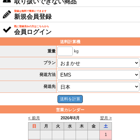
取り扱いできない商品
登録は無料で簡単にできます
新規会員登録
既に登録済みの方はこちらから
会員ログイン
送料計算機
kg
重量
プラン
発送方法
発送先
営業カレンダー
< 前月
2026年8月
翌月 >
日
月
火
水
木
金
土
1