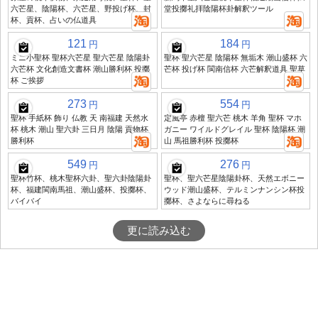
六芒星、陰陽杯、六芒星、野投げ杯、封
堂投擲礼拝陰陽杯卦解釈ツール
杯、貢杯、占いの仏道具
121
184
円
円
ミニ小聖杯 聖杯六芒星 聖六芒星 陰陽卦
聖杯 聖六芒星 陰陽杯 無垢木 潮山盛杯 六
六芒杯 文化創造文書杯 潮山勝利杯 投擲
芒杯 投げ杯 閩南信杯 六芒解釈道具 聖草
杯 ご挨拶
273
554
円
円
聖杯 手紙杯 飾り 仏教 天 南福建 天然水
定風亭 赤檀 聖六芒 桃木 羊角 聖杯 マホ
杯 桃木 潮山 聖六卦 三日月 陰陽 貢物杯
ガニー ワイルドグレイル 聖杯 陰陽杯 潮
勝利杯
山 馬祖勝利杯 投擲杯
549
276
円
円
聖杯竹杯、桃木聖杯六卦、聖六卦陰陽卦
聖杯、聖六芒星陰陽卦杯、天然エボニー
杯、福建閩南馬祖、潮山盛杯、投擲杯、
ウッド潮山盛杯、テルミンナンシン杯投
バイバイ
擲杯、さよならに尋ねる
更に読み込む