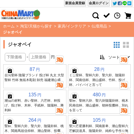
新規会員登録
会員ログイン
ホーム
>
淘宝/天猫から探す
>
家具/インテリア
>
仏壇用品
>
ジャオベイ
ジャオベイ
-
円
87
28
円
円
台湾聖杯 陰陽ブランド 投げ杯 丸太 大型
ミニ聖杯、聖杯六卦、聖六卦、陰陽卦
聖杯 竹杯 無垢木彫刻 卸売 福建潮山盛
杯、閩南信杯、潮山盛杯、竹杯、投げ
杯、バイバイと言って
135
480
円
円
潮汕の材料、赤い聖杯、六芒杯、杯投
聖杯、聖杯六卦、聖六卦陰陽卦杯、桃木
げ、投げ杯、木杯、手紙杯、陰陽杯、勝
民南信杯、潮山盛杯、朝杯投擲杯、別れ
利杯
を言って
264
105
円
円
聖杯、聖杯六卦、聖六卦、陰陽卦杯、桃
聖六芒星勝利杯、閩南新卑、潮山聖杯六
木、閩南馬祖信仰杯、潮山聖杯、投擲
芒解説道具、陰陽卦卦、純粋な手作り無