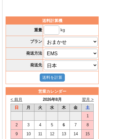
送料計算機
kg
重量
プラン
発送方法
発送先
営業カレンダー
< 前月
2026年8月
翌月 >
日
月
火
水
木
金
土
1
2
3
4
5
6
7
8
9
10
11
12
13
14
15