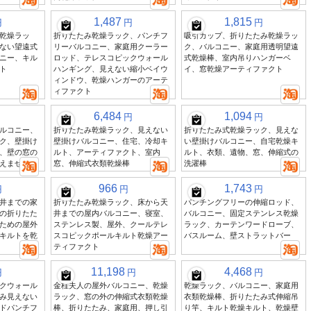
1,487
1,815
円
円
円
乾燥ラッ
折りたたみ乾燥ラック、パンチフ
吸引カップ、折りたたみ乾燥ラッ
ない望遠式
リーバルコニー、家庭用クーラー
ク、バルコニー、家庭用透明望遠
ニー、キル
ロッド、テレスコピックウォール
式乾燥棒、室内吊りハンガーベ
ト
ハンギング、見えない縮小ベイウ
イ、窓乾燥アーティファクト
ィンドウ、乾燥ハンガーのアーテ
ィファクト
6,484
1,094
円
円
ルコニー、
折りたたみ乾燥ラック、見えない
折りたたみ式乾燥ラック、見えな
ク、壁掛け
壁掛けバルコニー、住宅、冷却キ
い壁掛けバルコニー、自宅乾燥キ
、壁の窓の
ルト、アーティファクト、室内
ルト、衣類、遺物、窓、伸縮式の
えません
窓、伸縮式衣類乾燥棒
洗濯棒
966
1,743
円
円
円
井までの家
折りたたみ乾燥ラック、床から天
パンチングフリーの伸縮ロッド、
の折りたた
井までの屋内バルコニー、寝室、
バルコニー、固定ステンレス乾燥
ための屋外
ステンレス製、屋外、クールテレ
ラック、カーテンワードローブ、
キルトを乾
スコピックポールキルト乾燥アー
バスルーム、壁ストラットバー
ティファクト
11,198
4,468
円
円
円
クウォール
金桂夫人の屋外バルコニー、乾燥
乾燥ラック、バルコニー、家庭用
み見えない
ラック、窓の外の伸縮式衣類乾燥
衣類乾燥棒、折りたたみ式伸縮吊
ドパンチフ
棒、折りたたみ、家庭用、押し引
り竿、キルト乾燥キルト、乾燥壁