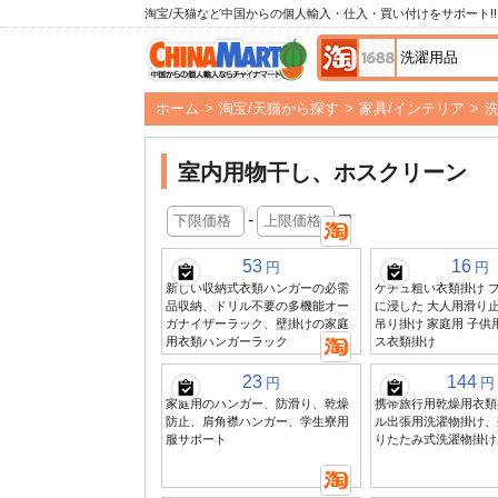
淘宝/天猫など中国からの個人輸入・仕入・買い付けをサポート!!
ホーム
>
淘宝/天猫から探す
>
家具/インテリア
>
室内用物干し、ホスクリーン
-
円
53
16
円
円
新しい収納式衣類ハンガーの必需
ケチュ粗い衣類掛け 
品収納、ドリル不要の多機能オー
に浸した 大人用滑り
ガナイザーラック、壁掛けの家庭
吊り掛け 家庭用 子供
用衣類ハンガーラック
ス衣類掛け
23
144
円
円
家庭用のハンガー、防滑り、乾燥
携帯旅行用乾燥用衣類
防止、肩角襟ハンガー、学生寮用
ル出張用洗濯物掛け、
服サポート
りたたみ式洗濯物掛け