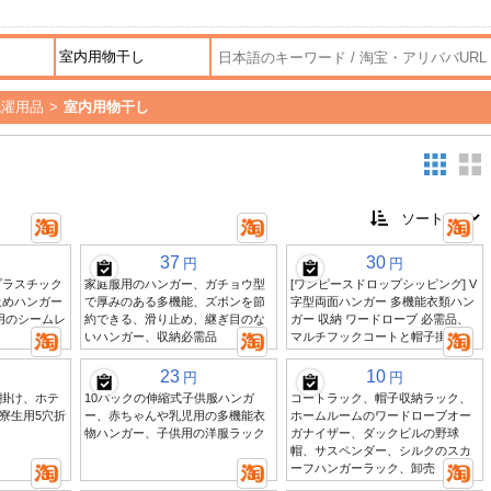
洗濯用品
>
室内用物干し
37
30
円
円
プラスチック
家庭服用のハンガー、ガチョウ型
[ワンピースドロップシッピング] V
止めハンガー
で厚みのある多機能、ズボンを節
字型両面ハンガー 多機能衣類ハン
用のシームレ
約できる、滑り止め、継ぎ目のな
ガー 収納 ワードローブ 必需品、
いハンガー、収納必需品
マルチフックコートと帽子掛け
23
10
円
円
掛け、ホテ
10パックの伸縮式子供服ハンガ
コートラック、帽子収納ラック、
寮生用5穴折
ー、赤ちゃんや乳児用の多機能衣
ホームルームのワードローブオー
物ハンガー、子供用の洋服ラック
ガナイザー、ダックビルの野球
帽、サスペンダー、シルクのスカ
ーフハンガーラック、卸売