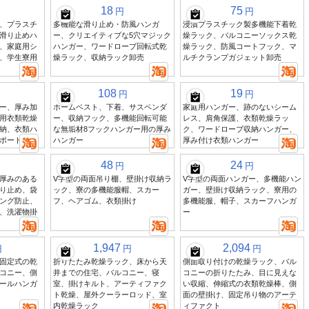
18
75
円
円
、プラスチ
多機能な滑り止め・防風ハンガ
浸漬プラスチック製多機能下着乾
滑り止めハ
ー、クリエイティブな5穴マジック
燥ラック、バルコニーソックス乾
、家庭用シ
ハンガー、ワードローブ回転式乾
燥ラック、防風コートフック、マ
、学生寮用
燥ラック、収納ラック卸売
ルチクランプガジェット卸売
108
19
円
円
ー、厚み加
ホームベスト、下着、サスペンダ
家庭用ハンガー、跡のないシーム
用衣類乾燥
ー、収納フック、多機能回転可能
レス、肩角保護、衣類乾燥ラッ
納、衣類ハ
な無垢材8フックハンガー用の厚み
ク、ワードローブ収納ハンガー、
ポート
ハンガー
厚み付け衣類ハンガー
48
24
円
円
厚みのある
V字型の両面吊り棚、壁掛け収納ラ
V字型の両面ハンガー、多機能ハン
り止め、袋
ック、寮の多機能服帽、スカー
ガー、壁掛け収納ラック、寮用の
ング防止、
フ、ヘアゴム、衣類掛け
多機能服、帽子、スカーフハンガ
、洗濯物掛
ー
1,947
2,094
円
円
円
固定式の乾
折りたたみ乾燥ラック、床から天
側面取り付けの乾燥ラック、バル
コニー、側
井までの住宅、バルコニー、寝
コニーの折りたたみ、目に見えな
ールハンガ
室、掛けキルト、アーティファク
い収縮、伸縮式の衣類乾燥棒、側
ト乾燥、屋外クーラーロッド、室
面の壁掛け、固定吊り物のアーテ
内乾燥ラック
ィファクト