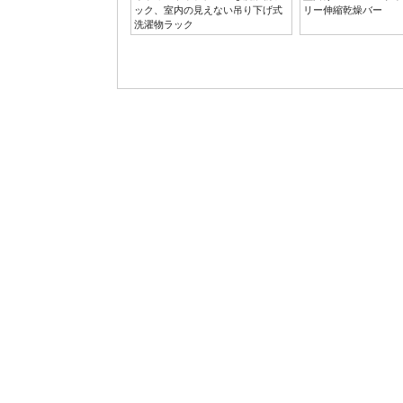
ック、室内の見えない吊り下げ式
リー伸縮乾燥バー
洗濯物ラック