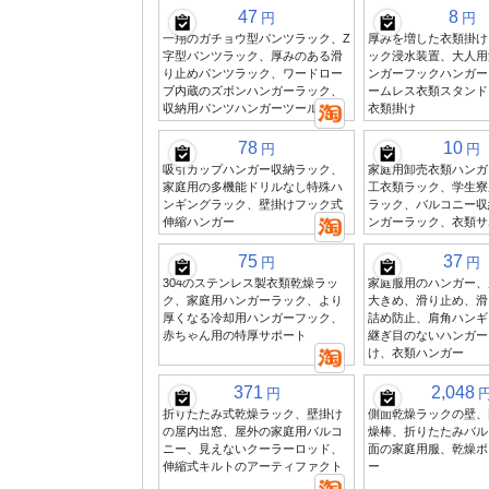
47
8
円
円
一翔のガチョウ型パンツラック、Z
厚みを増した衣類掛け
字型パンツラック、厚みのある滑
ック浸水装置、大人用
り止めパンツラック、ワードロー
ンガーフックハンガー
ブ内蔵のズボンハンガーラック、
ームレス衣類スタンド
収納用パンツハンガーツール
衣類掛け
78
10
円
円
吸引カップハンガー収納ラック、
家庭用卸売衣類ハンガ
家庭用の多機能ドリルなし特殊ハ
工衣類ラック、学生寮
ンギングラック、壁掛けフック式
ラック、バルコニー収
伸縮ハンガー
ンガーラック、衣類サ
75
37
円
円
304のステンレス製衣類乾燥ラッ
家庭服用のハンガー、
ク、家庭用ハンガーラック、より
大きめ、滑り止め、滑
厚くなる冷却用ハンガーフック、
詰め防止、肩角ハンギ
赤ちゃん用の特厚サポート
継ぎ目のないハンガー
け、衣類ハンガー
371
2,048
円
折りたたみ式乾燥ラック、壁掛け
側面乾燥ラックの壁、
の屋内出窓、屋外の家庭用バルコ
燥棒、折りたたみバル
ニー、見えないクーラーロッド、
面の家庭用服、乾燥ポ
伸縮式キルトのアーティファクト
ー