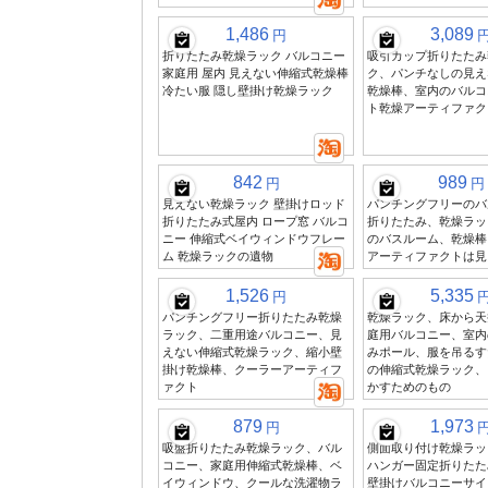
1,486
3,089
円
折りたたみ乾燥ラック バルコニー
吸引カップ折りたたみ
家庭用 屋内 見えない伸縮式乾燥棒
ク、パンチなしの見え
冷たい服 隠し壁掛け乾燥ラック
乾燥棒、室内のバルコ
ト乾燥アーティファク
842
989
円
円
見えない乾燥ラック 壁掛けロッド
パンチングフリーのバ
折りたたみ式屋内 ロープ窓 バルコ
折りたたみ、乾燥ラッ
ニー 伸縮式ベイウィンドウフレー
のバスルーム、乾燥棒
ム 乾燥ラックの遺物
アーティファクトは見
1,526
5,335
円
パンチングフリー折りたたみ乾燥
乾燥ラック、床から天
ラック、二重用途バルコニー、見
庭用バルコニー、室内
えない伸縮式乾燥ラック、縮小壁
みポール、服を吊るす
掛け乾燥棒、クーラーアーティフ
の伸縮式乾燥ラック、
ァクト
かすためのもの
879
1,973
円
吸盤折りたたみ乾燥ラック、バル
側面取り付け乾燥ラッ
コニー、家庭用伸縮式乾燥棒、ベ
ハンガー固定折りたた
イウィンドウ、クールな洗濯物ラ
壁掛けバルコニーサイ