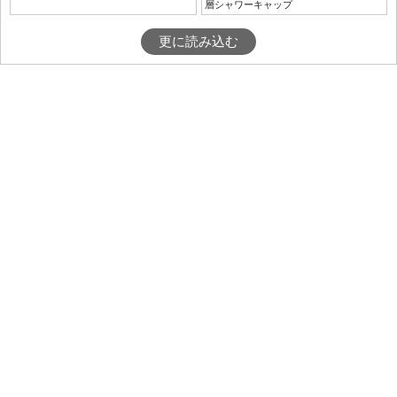
層シャワーキャップ
更に読み込む