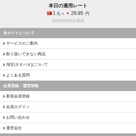
本日の適用レート
1
29.95
元 =
円
2026年8月6日更新
当サイトについて
サービスのご案内
取り扱いできない商品
淘宝(タオバオ)について
よくある質問
会員登録・運営情報
新規会員登録
会員ログイン
お問い合わせ
運営会社