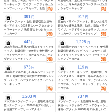
乾性、新しい可愛いカートゥーン風シャ
用超吸収性・速乾性2026年新型ヘアウォ
ワーキャップ、ワイプ、ヘアタオル、シ
ッシュ、厚みのあるブローフリーバンダ
ャンプー、ヘッドスカーフ、女性
ナシャワーキャップ
391
917
円
円
ドライヘアハット 女性 超吸収性と速乾
三麗のドライヘアハット、新しい女性用
性ヘアタオル 2025 新しいヘアタオル シ
超強力な速乾水吸収、防臭、防陰ドライ
ャワーキャップ 洗髪 厚みをつけたヘッ
ワイプ、ヘアドライタオルラップ、ヘッ
ドスカーフ
ドスカーフ、シャワーキャップ
442
1,228
円
円
2026年型の二重厚みの厚みドライヘアキ
三麗欧陽ナナのドライヘアハット 女性用
ャップ、超吸収性・速乾性の女性用ヘア
超吸収性速乾バッグ ヘッドスカーフ 新
ドライヤーハット、タオルタオル、バン
しいドライヘアタオル シャワーキャップ
ダナシャワーキャップ
シャンプータオル
673
119
円
円
2026年モデルの新しい厚みヘアドライヤ
ヘアドライヤーキャップ、超吸収性、長
ー帽子 超吸収性と速乾性の女性用シャン
いヘアタオル、速乾性、厚みのあるドラ
プーバッグ、ヘアタオルワイプ ヘアシャ
イラップ、ヘッドスカーフ、かわいいヘ
ワーキャップ
アタオル、シャワーキャップ、ドライヘ
アタオル
1,203
737
円
円
ドリズルドライヘアハット 超吸収性の速
ドライヘアハット 女性用厚み付け 超吸
乾バスヘアハット 2026年モデル 新しい
収性ヘッドタオルワイプ ヘアウォッシュ
女性用ブローフリーヘアタオル
速乾ヘアタオル 2025年モデル 新しい二