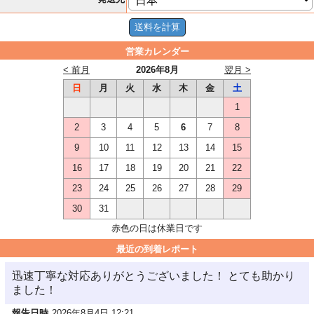
営業カレンダー
< 前月
2026年8月
翌月 >
日
月
火
水
木
金
土
1
2
3
4
5
6
7
8
9
10
11
12
13
14
15
16
17
18
19
20
21
22
23
24
25
26
27
28
29
30
31
赤色の日は休業日です
最近の到着レポート
迅速丁寧な対応ありがとうございました！ とても助かり
ました！
報告日時
2026年8月4日 12:21