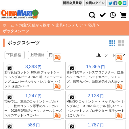
新規会員登録
会員ログイン
ホーム
>
淘宝/天猫から探す
>
家具/インテリア
>
寝具
>
ボックスシーツ
ボックスシーツ
-
円
3,393
15,365
円
円
無印良品コットン 100 綿 フィットシー
西林門のマットレスプロテクター、防塵
ツ シングルピース 2026 新 フォーシーズ
ベッドカバー、ベッドカバー、シモン
ンズ ユニバーサルマットレス ダートパ
ズ、保護カバー、防塵通気性の大豆シー
ッド 保護カバー3
ツ
1,247
2,128
円
円
市外では、無地のコットンシーツカバ
MINISO コットンシート ベッドカバー シ
ー、一枚のコットン厚手のベッドカバ
ングルピース 2026年モデル 新しいコッ
ー、2026年製新品シーツ、オールシーズ
トンマットレスプロテクター 厚手シート
ン用のマットレスカバー
ほこりカバー
588
1,787
円
円