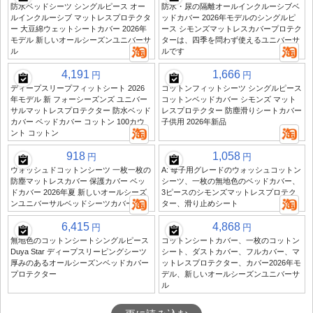
防水ベッドシーツ シングルピース オー
防水・尿の隔離オールインクルーシブベ
ルインクルーシブ マットレスプロテクタ
ッドカバー 2026年モデルのシングルピ
ー 大豆綿ウェットシートカバー 2026年
ース シモンズマットレスカバープロテク
モデル 新しいオールシーズンユニバーサ
ターは、四季を問わず使えるユニバーサ
ル
ルです
4,191
1,666
円
円
ディープスリープフィットシート 2026
コットンフィットシーツ シングルピース
年モデル 新 フォーシーズンズ ユニバー
コットンベッドカバー シモンズ マット
サルマットレスプロテクター 防水ベッド
レスプロテクター 防塵滑りシートカバー
カバー ベッドカバー コットン 100カウ
子供用 2026年新品
ント コットン
918
1,058
円
円
ウォッシュドコットンシーツ 一枚一枚の
A: 母子用グレードのウォッシュコットン
防塵マットレスカバー 保護カバー ベッ
シーツ、一枚の無地色のベッドカバー、
ドカバー 2026年夏 新しいオールシーズ
3ピースのシモンズマットレスプロテク
ンユニバーサルベッドシーツカバー
ター、滑り止めシート
6,415
4,868
円
円
無地色のコットンシートシングルピース
コットンシートカバー、一枚のコットン
Duya Star ディープスリーピングシーツ
シート、ダストカバー、フルカバー、マ
厚みのあるオールシーズンベッドカバー
ットレスプロテクター、カバー2026年モ
プロテクター
デル、新しいオールシーズンユニバーサ
ル