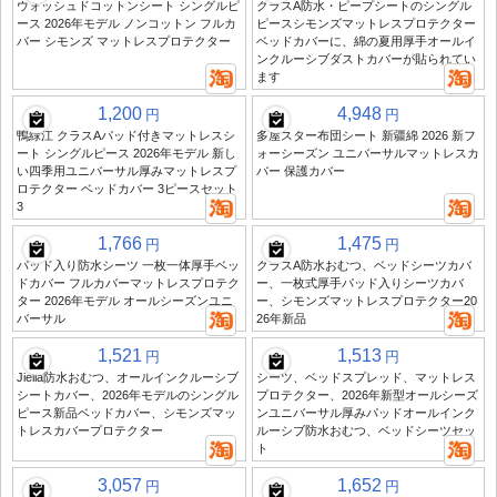
ウォッシュドコットンシート シングルピ
クラスA防水・ピープシートのシングル
ース 2026年モデル ノンコットン フルカ
ピースシモンズマットレスプロテクター
バー シモンズ マットレスプロテクター
ベッドカバーに、綿の夏用厚手オールイ
ンクルーシブダストカバーが貼られてい
ます
1,200
4,948
円
円
鴨緑江 クラスAパッド付きマットレスシ
多屋スター布団シート 新疆綿 2026 新フ
ート シングルピース 2026年モデル 新し
ォーシーズン ユニバーサルマットレスカ
い四季用ユニバーサル厚みマットレスプ
バー 保護カバー
ロテクター ベッドカバー 3ピースセット
3
1,766
1,475
円
円
パッド入り防水シーツ 一枚一体厚手ベッ
クラスA防水おむつ、ベッドシーツカバ
ドカバー フルカバーマットレスプロテク
ー、一枚式厚手パッド入りシーツカバ
ター 2026年モデル オールシーズンユニ
ー、シモンズマットレスプロテクター20
バーサル
26年新品
1,521
1,513
円
円
Jielia防水おむつ、オールインクルーシブ
シーツ、ベッドスプレッド、マットレス
シートカバー、2026年モデルのシングル
プロテクター、2026年新型オールシーズ
ピース新品ベッドカバー、シモンズマッ
ンユニバーサル厚みパッドオールインク
トレスカバープロテクター
ルーシブ防水おむつ、ベッドシーツセッ
ト
3,057
1,652
円
円