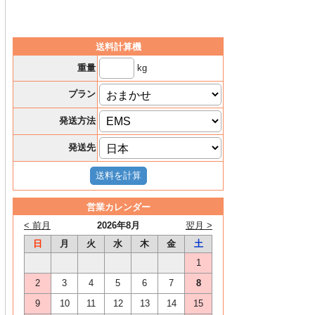
送料計算機
kg
重量
プラン
発送方法
発送先
営業カレンダー
< 前月
2026年8月
翌月 >
日
月
火
水
木
金
土
1
2
3
4
5
6
7
8
9
10
11
12
13
14
15