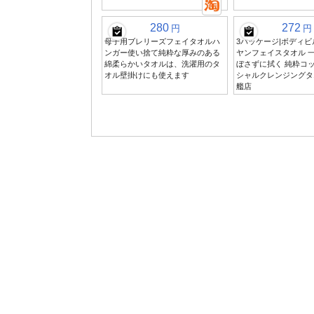
280
272
円
円
母子用ブレリーズフェイタオルハ
3パッケージ|ボディ
ンガー使い捨て純粋な厚みのある
ヤンフェイスタオル 
綿柔らかいタオルは、洗濯用のタ
ぼさずに拭く 純粋コ
オル壁掛けにも使えます
シャルクレンジングタ
艦店