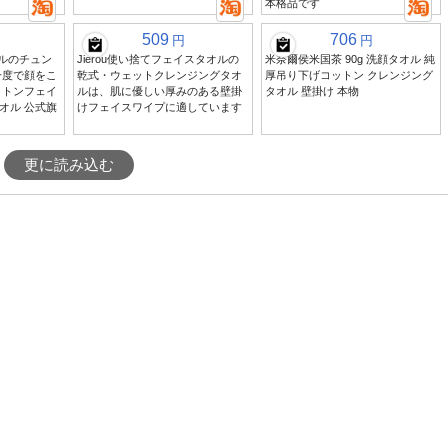
本格品です
509
706
円
円
ビルのチュン
Jierou使い捨てフェイスタオルの
米奈爾侯米国茶 90g 洗顔タオル 純
一度で顔をこ
乾式・ウェットクレンジングタオ
厚吊り下げコットン クレンジング
ットンフェイ
ルは、肌に優しい厚みのある壁掛
タオル 壁掛け 本物
オル 公式旗
けフェイスワイプに適しています
更に読み込む