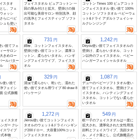
ェイスタオ
フェイスタオル ピュアコットン 一
コットン Times 100 ピュアコット
とし、フェ
回の厚み付けと拡大、壁掛けの抽
ンフェイスタオル 使い捨て 100%
ウォッシ
出可能な美容サロン 特別洗浄、顔
コットン ソフトタオル ベビーウェ
さらにベビ
の洗浄とフェイスティップ ソフト
ット&ドライ アダルトフェイシャ
シュも使い
タオル
ルクレンジング
731
1,242
円
円
使い捨てフェ
綿棒、コットンフェイスタオル、
Deyou使い捨てフェイスタオルの
ィーサロン
壁掛け使い捨てコットン、濃厚コ
壁掛け、柔らかいタオル、コット
大きめロー
ットン、柔らかいタオル、ハンギ
ン以外のフェイスタオル、ベビー
パールパター
ングフェイスワイプ、フェイスタ
ハンガーフェイシャルタオル
ル
オル
329
1,087
円
円
円
オル使い捨て
清潔で柔らかい、乾いた、濡れた
デユーのベビーソフトタオル使い
浄フェイシ
使い捨てタオル用ワイプ 80 draw 8
捨てフェイスタオル、壁掛けフェ
面 公式旗艦
パッケージ
イスタオル、ハンティングフェイ
スタオル、コットンでない柔らか
いタオル
1,272
549
円
円
フェイスタオ
Jierou使い捨てコットンフェイス
欧一子のフェイスタオルは一度に
ンガー クレ
タオルのウェット&ドライハンギン
拡大され、濃厚化された女性用洗
イスワイプ
グ200ドロー、大容量100%コット
顔料とフェイスワイプ、洗顔タオ
公式本物
ンフェイスタオル
ル、メイク落とし、公式旗艦店の