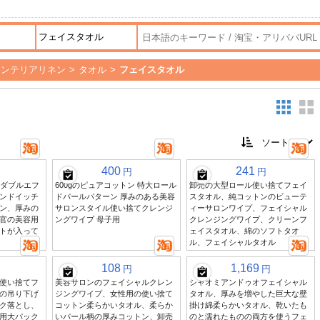
インテリアリネン
>
タオル
>
フェイスタオル
400
241
円
円
面ダブルエフ
600gのピュアコットン 特大ロール
卸売の大型ロール使い捨てフェイ
ンドイッチ
ドパールパターン 厚みのある美容
スタオル、純コットンのビューテ
ン、厚みの
サロンスタイル使い捨てクレンジ
ィーサロンワイプ、フェイシャル
官の美容用
ングワイプ 母子用
クレンジングワイプ、クリーンフ
トが入って
ェイスタオル、綿のソフトタオ
ル、フェイシャルタオル
108
1,169
円
円
使い捨てフ
美容サロンのフェイシャルクレン
シャオミアンドゥオフェイシャル
の吊り下げ
ジングワイプ、女性用の使い捨て
タオル、厚みを増やした巨大な壁
ク落とし、
コットン柔らかいタオル、柔らか
掛け綿柔らかいタオル、乾いたも
用大パック
いパール柄の厚みコットン、卸売
のと濡れたものの両方を使うフェ