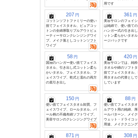
用です
207
361
円
円
コットンソフトファミリーの使い
美容サロンのフェイシ
捨てフェイスタオル、ピュアコッ
は純綿で、使い捨ての
トンの全綿厚取りプルアウトビュ
ハンガー式の引き出し
ーティーサロンクレンジングワイ
ットン柔らかいタオル
プ、メイク落としコットンソフト
ージパックです
ワイプ
58
420
円
円
国潮のハンガー使い捨てフェイス
美容サロンでは、純粋
タオル、引き出し式コットン柔ら
タオルや綿のソフトタ
かいタオル、フェイスタオル、フ
捨てフェイスタオル、
ェイスワイプ、乾式と濡れの両方
用タオルの代替として6
の底引き出し
しています
150
88
円
円
使い捨てフェイスタオル卸買、フ
使い捨てフェイスタオ
ェイスワイプ、ロールタオル、パ
ルアウト用の純綿、厚
ール柄の不織布綿ソフトワイプ、
ールパターン、メイク
美容サロンのクレンジングワイプ
ウェット・ドライコッ
用途、メイククニング
871
308
円
円