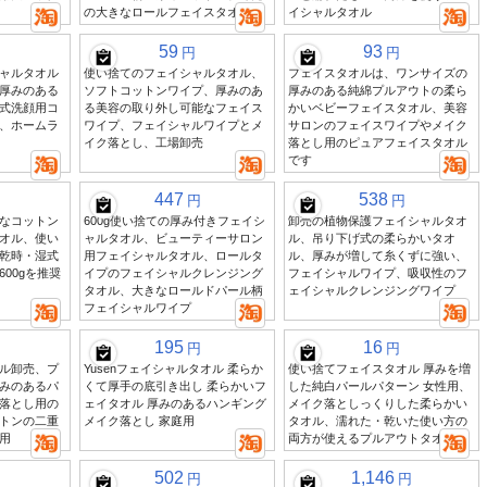
の大きなロールフェイスタオル
イシャルタオル
59
93
円
円
ャルタオル
使い捨てのフェイシャルタオル、
フェイスタオルは、ワンサイズの
厚みのある
ソフトコットンワイプ、厚みのあ
厚みのある純綿プルアウトの柔ら
式洗顔用コ
る美容の取り外し可能なフェイス
かいベビーフェイスタオル、美容
、ホームラ
ワイプ、フェイシャルワイプとメ
サロンのフェイスワイプやメイク
イク落とし、工場卸売
落とし用のピュアフェイスタオル
です
447
538
円
円
なコットン
600g使い捨ての厚み付きフェイシ
卸売の植物保護フェイシャルタオ
オル、使い
ャルタオル、ビューティーサロン
ル、吊り下げ式の柔らかいタオ
乾時・湿式
用フェイシャルタオル、ロールタ
ル、厚みが増して糸くずに強い、
00gを推奨
イプのフェイシャルクレンジング
フェイシャルワイプ、吸収性のフ
タオル、大きなロールドパール柄
ェイシャルクレンジングワイプ
フェイシャルワイプ
195
16
円
円
ル卸売、プ
Yusenフェイシャルタオル 柔らか
使い捨てフェイスタオル 厚みを増
みのあるパ
くて厚手の底引き出し 柔らかいフ
した純白パールパターン 女性用、
落とし用の
ェイタオル 厚みのあるハンギング
メイク落としっくりした柔らかい
トンの二重
メイク落とし 家庭用
タオル、濡れた・乾いた使い方の
用
両方が使えるプルアウトタオル
502
1,146
円
円