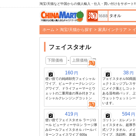
淘宝/天猫など中国からの個人輸入・仕入・買い付けをサポート!!
ホーム
>
淘宝/天猫から探す
>
家具/インテリア
>
フェイスタオル
-
円
160
38
円
円
使い捨ての純綿卸売フェイシャル
フェイスタオル50両
ワイプ、ビューティークレンジン
ェクトエッジプレスサ
グワイプ、ドライフォーマーとウ
にメイク落としコット
ェットの二重用途の厚み付きフェ
ある湿布綿パッド、上
イシャルクレンジングコットン
ウェットウェットシー
います。
419
594
円
円
使い捨てフェイスタオル ラージロ
コットン・エレメント
ール ビューティーサロン ラージ厚
ェイスタオル、超厚手
みロールフェイスタオル パールパ
式ソフトタオル、メイ
ターンフェイスワイプ 600g
ワイプ、洗顔料、家庭