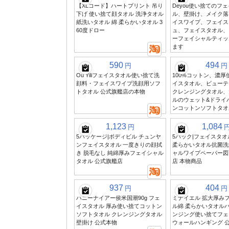
【XLコード】ハートプリント 吊り
Deyou使い捨てのフ
下げ 使い捨て顔タオル 洗浄タオル
ル、壁掛け、メイク落
紙洗いタオル 綿 柔らかいタオル 3
イスワイプ、フェイス
60度ドロー
ュ、フェイスタオル、
ーフェイシャルティッ
ます
590
494
円
円
Ou Yiliフェイスタオル使い捨て洗
100%コットン、濃厚
顔料・フェイスワイプ洗顔用ソフ
イスタオル、ビューテ
トタオル 公式旗艦店の本物
クレンジングタオル、
ルのウェット&ドライ
ンコットンソフトタオ
1,123
1,084
円
5パッケージ|ボディビル チュンヤ
5パック|フェイスタ
ンフェイスタオル 一度きりの顔拭
柔らかいタオル抗菌洗
き 脱毛なし 純綿厚みフェイシャル
ャルワイプペーパー図
タオル 公式旗艦店
店 本物商品
937
404
円
円
ハニーナイアー侯米国潮90g フェ
ミナイエル 拡大厚み
イスタオル 厚み使い捨てコットン
ル綿 柔らかいタオルハ
ソフトタオル クレンジングタオル
ンジング使い捨てフェ
壁掛け 公式本物
ウォールハンギング 