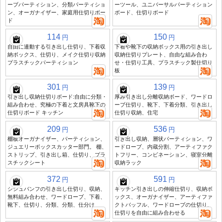
ーブパーティション、分類パーティショ
ーツール、ユニバーサルパーティション
ン、オーガナイザー、家庭用仕切りボー
ボード、仕切りボード
ド
114
150
円
円
自由に連動する引き出し仕切り、下着収
下着や靴下の収納ボックス用の引き出し
納ボックス、仕切り、メイク仕切り収納
収納仕切りプレート、自由な組み合わ
プラスチックパーティション
せ・仕切り工具、プラスチック製仕切り
板
301
139
円
円
引き出し収納仕切りボード:自由に分類・
厚み引き出し分離収納ボード、ワードロ
組み合わせ、究極の下着と文房具靴下の
ーブ仕切り、靴下、下着分類、引き出し
仕切りボード キッチン
仕切り収納、住宅
209
536
円
円
棚板オーガナイザー、パーティション、
引き出し収納、層状パーティション、ワ
ジュエリーボックスカッター部門。 棚、
ードローブ、内蔵分割、アーティファク
ストリップ、引き出し箱、仕切り、プラ
トフリー、コンビネーション、寝室分離
スチックシート
収納ラック
372
591
円
円
シシュバンフの引き出し仕切り、収納、
キッチン引き出しの伸縮仕切り、収納ボ
無料組み合わせ、ワードローブ、下着、
ックス、オーガナイザー、アーティファ
靴下、仕切り、分類、分類、仕分け
クトバッフル、ワードローブの仕切り、
仕切りを自由に組み合わせる