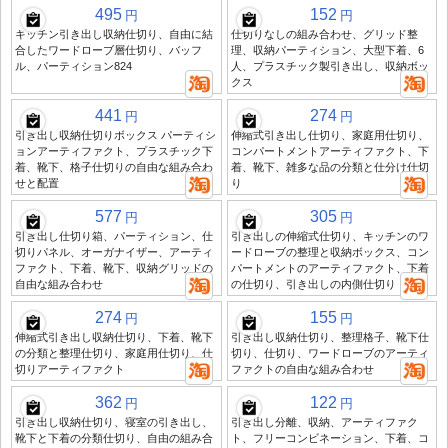
495
152
円
円
キッチン引き出し収納仕切り、自由に結
仕切りなしの組み合わせ、グリッド整
合したワードローブ層仕切り、バッフ
理、収納パーティション、大型下着、6
ル、パーティション824
人、プラスチック製引き出し、収納ボッ
クス
441
274
円
円
引き出し収納仕切りボックス パーティシ
伸縮式引き出し仕切り、家庭用仕切り、
ョンアーティファクト、プラスチック下
コンパートメントアーティファクト、下
着、靴下、格子仕切りの自由な組み合わ
着、靴下、雑多な品の分類と仕分け仕切
せと配置
り
577
305
円
円
引き出し仕切り箱、パーティション、仕
引き出しの伸縮式仕切り、キッチンのワ
切りパネル、オーガナイザー、アーティ
ードローブの整理と収納ボックス、コン
ファクト、下着、靴下、収納グリッドの
パートメントのアーティファクト、下着
自由な組み合わせ
の仕切り、引き出しの内側仕切り
274
155
円
円
伸縮式引き出し収納仕切り、下着、靴下
引き出し収納仕切り、整理格子、靴下仕
の分類と整理仕切り、家庭用仕切り、仕
切り、仕切り、ワードローブのアーティ
切りアーティファクト
ファクトの自由な組み合わせ
362
122
円
円
引き出し収納仕切り、寝室の引き出し、
引き出し分離、収納、アーティファク
靴下と下着の分類仕切り、自由の組み合
ト、フリーコンビネーション、下着、コ