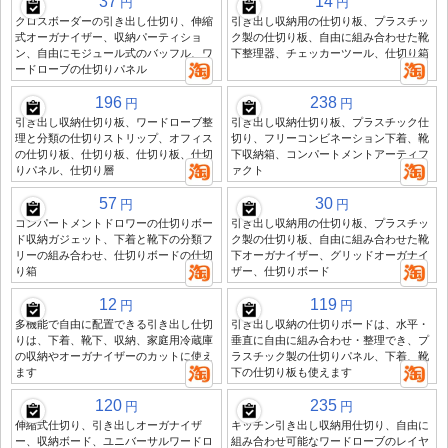
37
14
円
円
クロスボーダーの引き出し仕切り、伸縮
引き出し収納用の仕切り板、プラスチッ
式オーガナイザー、収納パーティショ
ク製の仕切り板、自由に組み合わせた靴
ン、自由にモジュール式のバッフル、ワ
下整理器、チェッカーツール、仕切り箱
ードローブの仕切りパネル
196
238
円
円
引き出し収納仕切り板、ワードローブ整
引き出し収納仕切り板、プラスチック仕
理と分類の仕切りストリップ、オフィス
切り、フリーコンビネーション下着、靴
の仕切り板、仕切り板、仕切り板、仕切
下収納箱、コンパートメントアーティフ
りパネル、仕切り層
ァクト
57
30
円
円
コンパートメントドロワーの仕切りボー
引き出し収納用の仕切り板、プラスチッ
ド収納ガジェット、下着と靴下の分類フ
ク製の仕切り板、自由に組み合わせた靴
リーの組み合わせ、仕切りボードの仕切
下オーガナイザー、グリッドオーガナイ
り箱
ザー、仕切りボード
12
119
円
円
多機能で自由に配置できる引き出し仕切
引き出し収納の仕切りボードは、水平・
りは、下着、靴下、収納、家庭用冷蔵庫
垂直に自由に組み合わせ・整理でき、プ
の収納やオーガナイザーのカットに使え
ラスチック製の仕切りパネル、下着、靴
ます
下の仕切り板も使えます
120
235
円
円
伸縮式仕切り、引き出しオーガナイザ
キッチン引き出し収納用仕切り、自由に
ー、収納ボード、ユニバーサルワードロ
組み合わせ可能なワードローブのレイヤ