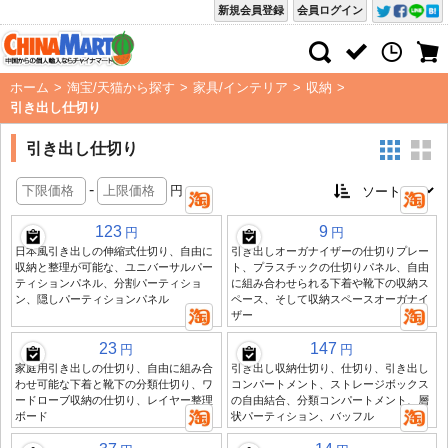
新規会員登録
会員ログイン
ホーム
>
淘宝/天猫から探す
>
家具/インテリア
>
収納
>
引き出し仕切り
引き出し仕切り
-
円
123
9
円
円
日本風引き出しの伸縮式仕切り、自由に
引き出しオーガナイザーの仕切りプレー
収納と整理が可能な、ユニバーサルパー
ト、プラスチックの仕切りパネル、自由
ティションパネル、分割パーティショ
に組み合わせられる下着や靴下の収納ス
ン、隠しパーティションパネル
ペース、そして収納スペースオーガナイ
ザー
23
147
円
円
家庭用引き出しの仕切り、自由に組み合
引き出し収納仕切り、仕切り、引き出し
わせ可能な下着と靴下の分類仕切り、ワ
コンパートメント、ストレージボックス
ードローブ収納の仕切り、レイヤー整理
の自由結合、分類コンパートメント、層
ボード
状パーティション、バッフル