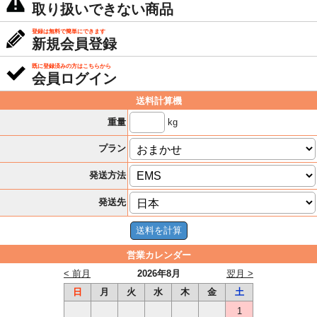
取り扱いできない商品
登録は無料で簡単にできます
新規会員登録
既に登録済みの方はこちらから
会員ログイン
送料計算機
kg
重量
プラン
発送方法
発送先
営業カレンダー
< 前月
2026年8月
翌月 >
日
月
火
水
木
金
土
1