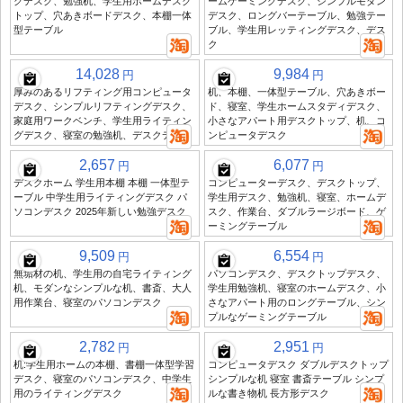
グデスク、勉強机、学生用ホームデスク
ームゲーミングデスク、シンプルモダン
トップ、穴あきボードデスク、本棚一体
デスク、ロングバーテーブル、勉強テー
型テーブル
ブル、学生用レッティングデスク、デス
ク
14,028
9,984
円
円
厚みのあるリフティング用コンピュータ
机、本棚、一体型テーブル、穴あきボー
デスク、シンプルリフティングデスク、
ド、寝室、学生ホームスタディデスク、
家庭用ワークベンチ、学生用ライティン
小さなアパート用デスクトップ、机、コ
グデスク、寝室の勉強机、デスクデスク
ンピュータデスク
2,657
6,077
円
円
デスクホーム 学生用本棚 本棚 一体型テ
コンピューターデスク、デスクトップ、
ーブル 中学生用ライティングデスク パ
学生用デスク、勉強机、寝室、ホームデ
ソコンデスク 2025年新しい勉強デスク
スク、作業台、ダブルラージボード、ゲ
ーミングテーブル
9,509
6,554
円
円
無垢材の机、学生用の自宅ライティング
パソコンデスク、デスクトップデスク、
机、モダンなシンプルな机、書斎、大人
学生用勉強机、寝室のホームデスク、小
用作業台、寝室のパソコンデスク
さなアパート用のロングテーブル、シン
プルなゲーミングテーブル
2,782
2,951
円
円
机:学生用ホームの本棚、書棚一体型学習
コンピュータデスク ダブルデスクトップ
デスク、寝室のパソコンデスク、中学生
シンプルな机 寝室 書斎テーブル シンプ
用のライティングデスク
ルな書き物机 長方形デスク