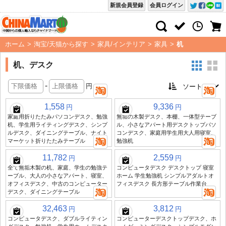
新規会員登録
会員ログイン
ホーム
>
淘宝/天猫から探す
>
家具/インテリア
>
家具
>
机
机、デスク
-
円
1,558
9,336
円
円
家庭用折りたたみパソコンデスク、勉強
無垢の木製デスク、本棚、一体型テーブ
机、学生用ライティングデスク、シンプ
ル、小さなアパート用デスクトップパソ
ルデスク、ダイニングテーブル、ナイト
コンデスク、家庭用学生用大人用寝室、
マーケット折りたたみテーブル
勉強机
11,782
2,559
円
円
全て無垢木製の机、家庭、学生の勉強テ
コンピュータデスク デスクトップ 寝室
ーブル、大人の小さなアパート、寝室、
ホーム 学生勉強机 シンプルアダルトオ
オフィスデスク、中古のコンピューター
フィスデスク 長方形テーブル作業台
デスク、ダイニングテーブル
32,463
3,812
円
円
コンピュータデスク、ダブルライティン
コンピューターデスクトップデスク、ホ