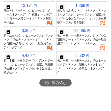
13,171
1,868
円
円
電動エレベーター コンピュータデスク
折りたたみ式のパソコンデスク、デスク
ホームオフィスデスク 寝室 シンプルデ
トップデスク、ホームデスク、寝室のシ
スク 厚みのあるゲーミングデスク 移動
ンプルな小さなテーブル、シンプルな勉
式作業台
強テーブル、書き物机
3,305
12,065
円
円
折りたたみ式コンピュータデスク デスク
机、本棚、一体型テーブル、シンプルな
トップ 学生デスク ホームオフィスデス
寝室用ゲーミングテーブル、学生の勉強
ク 寝室 長方形のシンプルな勉強用ライ
用デスクトップパソコンテーブル
ティングデスク
4,439
5,532
円
円
机、本棚、一体型テーブル、穴あきボー
机、本棚、一体型テーブル、学生ホーム
ド、コンピュータデスク、寝室、家庭用
スタディデスク、寝室のデスクトップ、
学生用スタディテーブル、中学生用机と
パソコンデスク、作業台、オフィスデス
椅子セット
ク
更に読み込む