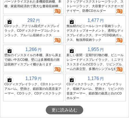
パーソナライズされた多機能収納棚、本
クトップディスクストレージラック、ス
棚、家庭用経済的で寛大な書籍収納棚
トレージラック、大容量ディスクオーガ
ナイザー、防塵CDホルダー
292
1,477
円
円
CDラック、アクリル段式ディスプレイ
無垢材のビニールレコード収納ラック、
ラック、CDディスクテープコレクショ
デスクトップオーナメント、透明なディ
ンラック、アルバム収納ボックス
スプレイボックス、テープCD収納ボッ
クス、勉強用収納ラック
1,266
1,955
円
円
壁際のインスタイルの本棚、床から床ま
新しい新聞・定期刊行物の棚、ビニール
で細い中古CD棚、壁には多層構造の雑
レコードディスプレイラック、ミニマリ
誌収納ディスプレイ棚があります
ストスタイルのCDラック、リビングル
ームの床立型、多層のシンプルな棚
1,179
1,176
円
円
CDディスプレイラック、CDストレージ
CDディスクラック、ディスプレイラッ
アルバム、壁掛け、鍛鉄製の白黒音楽ア
ク、収納アルバム、壁掛け、リビングの
ーマー、CDラック、CDディスクラック
音楽アーマー、鍛鉄製の銀黒と白のCD
ホルダー
更に読み込む