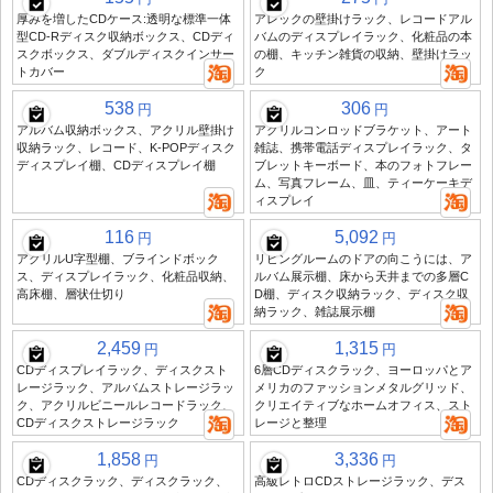
厚みを増したCDケース:透明な標準一体
アレックの壁掛けラック、レコードアル
型CD-Rディスク収納ボックス、CDディ
バムのディスプレイラック、化粧品の本
スクボックス、ダブルディスクインサー
の棚、キッチン雑貨の収納、壁掛けラッ
トカバー
ク
538
306
円
円
アルバム収納ボックス、アクリル壁掛け
アクリルコンロッドブラケット、アート
収納ラック、レコード、K-POPディスク
雑誌、携帯電話ディスプレイラック、タ
ディスプレイ棚、CDディスプレイ棚
ブレットキーボード、本のフォトフレー
ム、写真フレーム、皿、ティーケーキデ
ィスプレイ
116
5,092
円
円
アクリルU字型棚、ブラインドボック
リビングルームのドアの向こうには、ア
ス、ディスプレイラック、化粧品収納、
ルバム展示棚、床から天井までの多層C
高床棚、層状仕切り
D棚、ディスク収納ラック、ディスク収
納ラック、雑誌展示棚
2,459
1,315
円
円
CDディスプレイラック、ディスクスト
6層CDディスクラック、ヨーロッパとア
レージラック、アルバムストレージラッ
メリカのファッションメタルグリッド、
ク、アクリルビニールレコードラック、
クリエイティブなホームオフィス、スト
CDディスクストレージラック
レージと整理
1,858
3,336
円
円
CDディスクラック、ディスクラック、
高級レトロCDストレージラック、デス