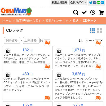
新規会員登録
会員ログイン
ホーム
>
淘宝/天猫から探す
>
家具/インテリア
>
収納
>
CDラック
CDラック
-
円
182
1,071
円
円
レコード保管、ディスプレイラック、C
ビニールレコードホルダー、ディスプレ
Dアルバム、コミックディスク、DVD、
イラック、ディスク収納ラック、PS4ス
整理、雑誌、本棚、アルバム保管棚
トレージボックス、木製CDホルダー、
ディスク収納ラック、キャビネット
430
3,626
円
円
CDディスク収納ラックオーガナイザー
大きな窓のCDパターンレンズフィル
CDディスクストレージ 12区画 デスクト
ム、桜の粉、KT猫ホルダー、Apple用17p
ップオーガナイザー アルバム レコード
romax携帯電話ケース、新しいiPhone16
棚コレクション
電気メッキ15pro、ニッチ14オールイン
クルーシブアンチドロップ13スーパーフ
ァイアを贈りましょう。
155
275
円
円