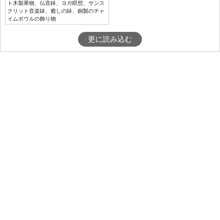
ト木製果物、仏音鉢、ヨガ瞑想、サンス
クリット音楽鉢、癒しの鉢、銅製のチャ
イムボウルの飾り物
更に読み込む