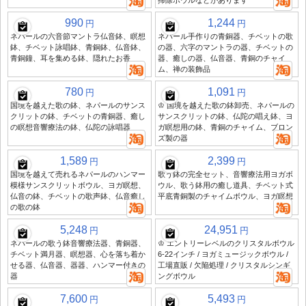
掃除ボウルなどがあります
990
1,244
円
円
ネパールの六音節マントラ仏音鉢、瞑想
ネパール手作りの青銅器、チベットの歌
鉢、チベット詠唱鉢、青銅鉢、仏音鉢、
の器、六字のマントラの器、チベットの
青銅鐘、耳を集める鉢、隠れたお香
器、癒しの器、仏音器、青銅のチャイ
ム、禅の装飾品
780
1,091
円
円
国境を越えた歌の鉢、ネパールのサンス
♔ 国境を越えた歌の鉢卸売、ネパールの
クリットの鉢、チベットの青銅器、癒し
サンスクリットの鉢、仏陀の唱え鉢、ヨ
の瞑想音響療法の鉢、仏陀の詠唱器
ガ瞑想用の鉢、青銅のチャイム、ブロン
ズ製の器
1,589
2,399
円
円
国境を越えて売れるネパールのハンマー
歌う鉢の完全セット、音響療法用ヨガボ
模様サンスクリットボウル、ヨガ瞑想、
ウル、歌う鉢用の癒し道具、チベット式
仏音の鉢、チベットの歌声鉢、仏音癒し
平底青銅製のチャイムボウル、ヨガ瞑想
の歌の鉢
5,248
24,951
円
円
ネパールの歌う鉢音響療法器、青銅器、
♔ エントリーレベルのクリスタルボウル
チベット満月器、瞑想器、心を落ち着か
6-22インチ / ヨガミュージックボウル /
せる器、仏音器、器器、ハンマー付きの
工場直販 / 欠陥処理 / クリスタルシンギ
器
ングボウル
7,600
5,493
円
円