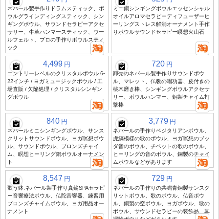
ネパール製手作りドラムスティック、ボ
ミニ銅シンギングボウルエッセンシャル
ウルグラインディングスティック、シン
オイルアロマセラピーディフューザーヒ
ギングボウル、サウンドセラピーアクセ
ーリングストレス解消オーナメント手作
サリー、牛革ハンマースティック、ウー
りボウルサウンドセラピー瞑想火山石
ルフェルト、プロの手作りボウルスティ
ック
4,499
720
円
円
エントリーレベルのクリスタルボウル 6-
卸売のネパール製手作りサウンドボウ
22インチ / ヨガミュージックボウル / 工
ル、マレット、仏教の唱功器、皮付きの
場直販 / 欠陥処理 / クリスタルシンギン
桃木磨き棒、シンギングボウルアクセサ
グボウル
リー、ボウルハンマー、銅製チャイム打
撃棒
840
3,779
円
円
ネパールミニシンギングボウル、サンス
ネパールの手作りベジタリアンボウル、
クリットサウンドボウル、ヨガ瞑想ボウ
虎縞模様の歌のボウル、ヨガ瞑想のブッ
ル、サウンドボウル、ブロンズチャイ
ダ音のボウル、チベットの歌のボウル、
ム、瞑想ヒーリング銅ボウルオーナメン
ヒーリングの音のボウル、銅製のチャイ
ト
ムボウルなどがあります
8,547
729
円
円
歌う鉢:ネパール製手作り真鍮SPAセラピ
ネパールの手作りの共鳴青銅製サンスク
ー音響療法ボウル、仏陀音響器、練習用
リットボウル、歌のボウル、仏音ボウ
ブロンズチャイムボウル、ヨガ用品オー
ル、銅製の空ボウル、ヨガボウル、歌の
ナメント
ボウル、サウンドセラピーの装飾品、耳