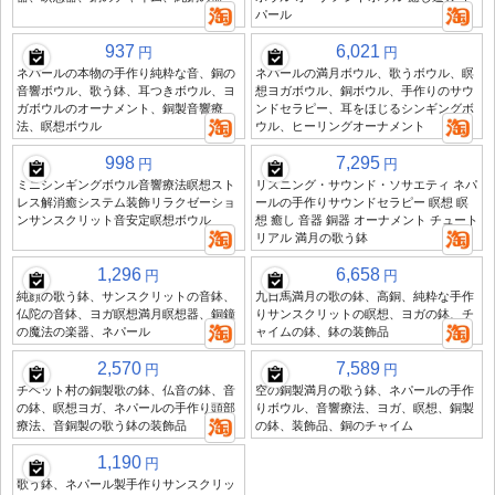
パール
937
6,021
円
円
ネパールの本物の手作り純粋な音、銅の
ネパールの満月ボウル、歌うボウル、瞑
音響ボウル、歌う鉢、耳つきボウル、ヨ
想ヨガボウル、銅ボウル、手作りのサウ
ガボウルのオーナメント、銅製音響療
ンドセラピー、耳をほじるシンギングボ
法、瞑想ボウル
ウル、ヒーリングオーナメント
998
7,295
円
円
ミニシンギングボウル音響療法瞑想スト
リスニング・サウンド・ソサエティ ネパ
レス解消癒システム装飾リラクゼーショ
ールの手作りサウンドセラピー 瞑想 瞑
ンサンスクリット音安定瞑想ボウル
想 癒し 音器 銅器 オーナメント チュート
リアル 満月の歌う鉢
1,296
6,658
円
円
純顔の歌う鉢、サンスクリットの音鉢、
九日馬満月の歌の鉢、高銅、純粋な手作
仏陀の音鉢、ヨガ瞑想満月瞑想器、銅鐘
りサンスクリットの瞑想、ヨガの鉢、チ
の魔法の楽器、ネパール
ャイムの鉢、鉢の装飾品
2,570
7,589
円
円
チベット村の銅製歌の鉢、仏音の鉢、音
空の銅製満月の歌う鉢、ネパールの手作
の鉢、瞑想ヨガ、ネパールの手作り頭部
りボウル、音響療法、ヨガ、瞑想、銅製
療法、音銅製の歌う鉢の装飾品
の鉢、装飾品、銅のチャイム
1,190
円
歌う鉢、ネパール製手作りサンスクリッ