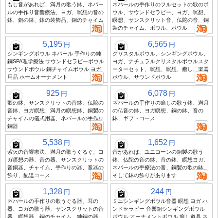
もし音があれば、満月の歌う鉢、ネパー
ネパールの手作りのフルセットの歌のボ
ルの手作り音響療法、ヨガ、瞑想の音の
ウル、サウンドセラピー、ヨガ、瞑想、
鉢、銅の鉢、鉢の装飾品、銅のチャイム
瞑想、サンスクリット音、仏陀の音、銅
製のチャイム、ボウル、ボウル
5,195
6,565
円
円
シンギングボウル ネパール 手作りの純
クリスタルボウル、シンギングボウル、
銅SPA理学療法 サウンドセラピーボウル
ヨガ、ナチュラルクリスタルボウルスタ
サウンドボウル 銅チャイムボウル ヨガ
ーターセット、瞑想、瞑想、癒し、楽器
用品 ホームオーナメント
ボウル、サウンドボウル
925
6,078
円
円
歌の鉢、サンスクリットの音鉢、仏陀の
ネパールの手作りの癒しの歌う鉢、満月
音鉢、ヨガ瞑想、満月の瞑想鉢、銅製の
の仏音の鉢、ヨガ瞑想、銅の鉢、音の
チャイムの儀式用器、ネパールの手作り
鉢、ギフトコース
銅器
5,538
1,652
円
円
紫火の音響療法、満月の歌うぐるぐ、ヨ
音があれば、ユニコーンの銅製の歌う
ガ瞑想の器、音の器、サンスクリットの
鉢、仏陀の音の鉢、音の鉢、瞑想ヨガ、
音銅器、チャイム、手作りの器、音器の
ネパールの手療法の音、銅製の歌の鉢、
飾り、配達コース
そして鉢の飾りがあります
1,328
244
円
円
ネパールの手作りの歌うぐる器、耳の
ミニシンギングボウル音器 瞑想 ヨガ ハ
器、ヨガの歌う器、サンスクリットの音
ンドセラピー 音響銅シンギングボウル
器、瞑想器、銅のチャイム、純銅の器
ボウル オーナメントボウル 癒し道具 ネ