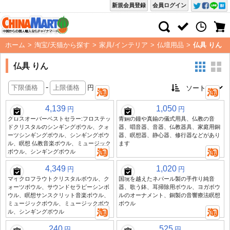
新規会員登録
会員ログイン
ホーム
>
淘宝/天猫から探す
>
家具/インテリア
>
仏壇用品
>
仏具 りん
仏具 りん
-
円
4,139
1,050
円
円
クロスオーバーベストセラー:フロステッ
青銅の鐘や真鍮の儀式用具、仏教の音
ドクリスタルのシンギングボウル、クォ
器、唱音器、音器、仏教器具、家庭用銅
ーツシンギングボウル、シンギングボウ
器、瞑想器、静心器、修行器などがあり
ル、瞑想 仏教音楽ボウル、ミュージック
ます
ボウル、シンギングボウル
4,349
1,020
円
円
マイクロフラウトクリスタルボウル、ク
国境を越えたネパール製の手作り純音
ォーツボウル、サウンドセラピーシンボ
器、歌う鉢、耳掃除用ボウル、ヨガボウ
ウル、瞑想サンスクリット音楽ボウル、
ルのオーナメント、銅製の音響療法瞑想
ミュージックボウル、ミュージックボウ
ボウル
ル、シンギングボウル
240
525
円
円