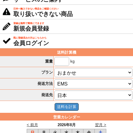
日本へ輸入できない商品をご確認ください
取り扱いできない商品
登録は無料で簡単にできます
新規会員登録
既に登録済みの方はこちらから
会員ログイン
送料計算機
kg
重量
プラン
発送方法
発送先
営業カレンダー
< 前月
2026年8月
翌月 >
日
月
火
水
木
金
土