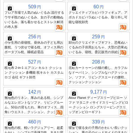
509
60
円
円
フロア市場で人気のぬいぐるみ:流行する
クリエイティブカピバラフィギュア、ア
ウサギ枕のぬいぐるみ、女の子の動物ぬ
ボカドカピバラぬいぐるみ、取り外し可
いぐるみ、落ち着かせるとストレス解消
能な寝枕卸売
の布人形
256
259
円
円
小学生用の昼寝枕、昼休みの子ども用お
卸売のクリエイティブギフト、恐竜ぬい
腹枕、うつ伏せで寝る枕、オフィス用の
ぐるみの子供用おもちゃ、大型の恐竜ぬ
ポータブル枕、睡眠必需品
いぐるみ、寝枕、委託販売の供給源
527
208
円
円
枕毛布 2-in-1 エアコン キルト クッショ
北欧カートゥーンの猫の癒し、カラフル
ン クッション 多機能 枕キルト カスタム
なドーパミン、シンプルなハグクッショ
ロゴ 会社 ギフト卸売
ン、ソファ、リビングスエードの腰枕、
クッションクッション
142
9,177
円
円
無地色のリネン、厚みのある枕、シンプ
Atour Planet ディープスリープピロー ソ
ルなエレガントなソファ、リビングルー
ファ マタニティサイドスリーピングピロ
ム、50台の背もたれ、車のオフィス、四
ー クッション ロングスリーピングクリ
角いウエスト、クッション、クッション
ップオンピローギフト
460
339
円
円
無地色の枕、軽いラグジュアリー、超柔
寝室で寝る女の子用のかわいい長いクッ
らかい、シンプルで高弾力性、大きな背
ション、男の子のベッドサイドの大きな