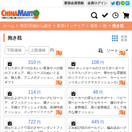
新規会員登録
会員ログイン
ホーム
>
淘宝/天猫から探す
>
家具/インテリア
>
寝具
>
枕
>
抱き枕
抱き枕
-
円
310
108
円
円
クロスボーダーのかわいい変身サメの猫
Wish ホットセールのクロスボーダーク
のフィギュア、桜シリーズのぬいぐる
リスマスハグクッロー、華やかな雰囲気
み、猫人形、アニメのクッション、人形
のソファクッションカバー、カートゥー
ギフト
ンリネンクリスマスクッションカバー
114
48
円
円
卸売およびベストセラーのハグピローコ
ベビーカーの背もたれサポート、ベビー
ア、オフィスクッション、腰クッショ
用ベビーカーアクセサリー、腰のサポー
ン、不織りブラッシュド生地、高弾性綿
ト、姿勢矯正、座り姿勢矯正、そして強
クッション、インナーソファコア
力な腰クッション
722
445
円
円
消えたエンドウ豆のさやペンダントフィ
三本結び目のボールイン、編み込みハグ