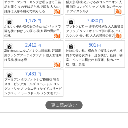
オクヤ・マンゴーキングは眠らせて工芸
猫人形 寝枕 ぬいぐるみコンパニオン 人
品を叩く 女の子は足と枕で眠る 大人の
形 特別ロングクリップ 人形 女の子ベッ
妊婦は人形を慰めて眠らせる
ド アイスシルク
1,178
7,430
円
円
かわいい長い枕の女の子たちがベッドで
フットンピロー 少年の特別な大人用寝台
脚を横に伸ばして寝る 枕 妊婦の男の子
クリップ タツノオトシゴ側の寝る アイ
の枕
スシルク 長い枕 大人の男性の胃の眠り
2,412
501
円
円
Zhimengのエルゴノミクス睡眠枕 妊婦用
純綿の長い枕、横向きで寝る女の子、横
脚クランプアーティファクト 成人女性向
向きで寝る女の子、足を挟む、妊婦、寝
け長枕 横向き寝
室、ベッドに横たわる寝床、枕カバー、
枕、枕、男性
7,431
円
フーミアン タツノオトシゴ抱擁枕 寝台
スリーピングガールズ スペシャル ロン
グストリップ マタニティサイドスリーピ
ングベッド ラージドール メンズモデル
更に読み込む