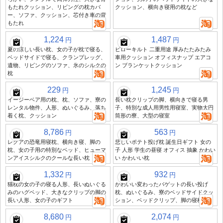
もたれクッション、リビングの枕カバ
クッション、横向き寝用の枕など
ー、ソファ、クッション、芯付き車の背
もたれ
1,224
1,487
円
円
夏の涼しい長い枕、女の子が枕で寝る、
ピローキルト 二重用途 厚みたたみたみ
ベッドサイドで寝る、クランプレッグ、
車用クッション オフィスナップ エアコ
遺物、リビングのソファ、氷のシルクの
ン ブランケットクッション
枕
229
1,245
円
円
イージーベア用の枕、枕、ソファ、寮の
長い枕クリップの脚、横向きで寝る男
レンタル物件、人形、ぬいぐるみ、落ち
子、特別な成人用男性用寝室、実物大円
着く枕、クッション
筒形の寮、大型の寝室
8,786
563
円
円
レグアの恐竜用寝枕、横向き寝、脚の
悲しいポテト投げ枕 誕生日ギフト 女の
枕、女の子用の特別なベッド、ヒューマ
子 人形 学生の昼寝 オフィス 抽象 かわい
ンアイスシルクのクールな長い枕
い かわいい枕
1,332
932
円
円
猫枕の女の子の寝る人形、長いぬいぐる
かわいい変わったバゲットの長い投げ
みのハグベッド、大きなクリップの脚の
枕、ぬいぐるみ、寮のベッドサイドクッ
長い人形、女の子のギフト
ション、ベッドクリップ、脚の寝枕
8,680
2,074
円
円