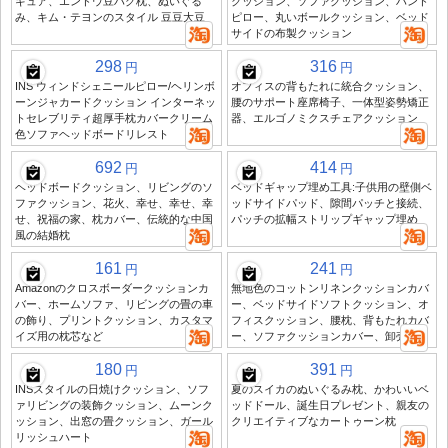
ギュア、エンドウ豆ハグ枕、ぬいぐる
クッション、ソファクッション、ハンド
み、キム・テヨンのスタイル 豆豆大豆
ピロー、丸いボールクッション、ベッド
サイドの布製クッション
298
316
円
円
INS ウィンドシェニールピロー/ヘリンボ
オフィスの背もたれに統合クッション、
ーンジャカードクッション インターネッ
腰のサポート座席椅子、一体型姿勢矯正
トセレブリティ超厚手枕カバークリーム
器、エルゴノミクスチェアクッション
色ソファヘッドボードリレスト
692
414
円
円
ヘッドボードクッション、リビングのソ
ベッドギャップ埋め工具:子供用の壁側ベ
ファクッション、花火、幸せ、幸せ、幸
ッドサイドパッド、隙間パッチと接続、
せ、祝福の家、枕カバー、伝統的な中国
パッチの拡幅ストリップギャップ埋め
風の結婚枕
161
241
円
円
Amazonのクロスボーダークッションカ
無地色のコットンリネンクッションカバ
バー、ホームソファ、リビングの畳の車
ー、ベッドサイドソフトクッション、オ
の飾り、プリントクッション、カスタマ
フィスクッション、腰枕、背もたれカバ
イズ用の枕芯など
ー、ソファクッションカバー、卸売品
180
391
円
円
INSスタイルの日焼けクッション、ソフ
夏のスイカのぬいぐるみ枕、かわいいベ
ァリビングの装飾クッション、ムーンク
ッドドール、誕生日プレゼント、親友の
ッション、出窓の畳クッション、ガール
クリエイティブなカートゥーン枕
リッシュハート