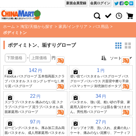
新規会員登録
会員ログイン
ホーム
>
淘宝/天猫から探す
>
家具/インテリア
>
バス用品
>
ボディミトン
ボディミトン、垢すりグローブ
-
円
142
1
円
円
FaSoLa バスグローブ 五本指両面スクラ
使い捨てバスタオル バスグローブ バス
ブ バスタオル ストロング レザーなし擦
グローブ バスハウス 片面背中擦り手袋
り泥 バスグローブ
バスマッサージ 卸売旅行ポータブル
22
34
円
円
スクラブバスタオル 痛みのない泥 スク
バスタオル、強い泥、粗い砂の手袋、家
ラブバスグローブ 泥ラブバスタオル 両
庭用入浴やマッサージは肌を傷つけませ
面家庭用バスグローブ
ん。男性用バスグローブ
97
27
円
円
ロービングバスタオル、厚み加工済み両
ドロップオフ用、洗い入れ、皮膚の丸い
面バスタオル、成人用家庭用バスタオル
ケーキ、痛みのない泥擦り、アーティフ