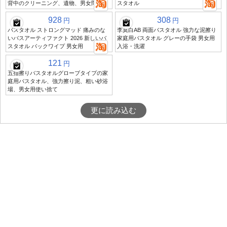
背中のクリーニング、遺物、男女問わず
スタオル
928
308
円
円
バスタオル ストロングマッド 痛みのな
李莫白AB 両面バスタオル 強力な泥擦り
いバスアーティファクト 2026 新しいバ
家庭用バスタオル グレーの手袋 男女用
スタオル バックワイプ 男女用
入浴・洗濯
121
円
五指擦りバスタオルグローブタイプの家
庭用バスタオル、強力擦り泥、粗い砂浴
場、男女用使い捨て
更に読み込む