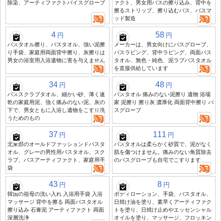
除染、アーティファクトバイスグローブ
ァクト、男女用バスの擦り込み、背中を
擦るストリップ、擦り込むバス、バスマ
ッド製造
4
58
円
円
バスタオル擦り、バスタオル、強い泥擦
メーカーは、男女向けにバスグローブ、
り手袋、家庭用両面背中擦り、灰擦りは
バスラビング、背中ラビング、両面バス
男女の浴室用入浴遺物に害を与えません
タオル、無色・純色、泥ラブバスタオル
を直接供給しています
34
48
円
円
バススクラブタオル、細かい砂、薄く速
バスタオル 痛みのない泥擦り 遺物 浴場
乾の家庭用泥、強く痛みのない泥、灰の
家 泥擦り 擦り灰 濃厚化 両面背中擦り バ
下で、男女ともに入浴し遺物をこすり洗
スグローブ
うためのもの
37
111
円
円
北東部のオールドファッションドバスタ
バスタオルは柔らかく砂質で、泥がなく
オル、グレーの男性用バスタオル、スク
肌を傷つけません。痛みのない角質除去
ラブ、バスアーティファクト、家庭用手
のバスグローブも自宅でこすります
袋
43
8
円
円
韓国の祖母の洗い入れ 入浴用手袋 入浴
ボディローション、手袋、バスタオル、
マッサージ 背中を擦る 両面バスタオル
日焼け油を塗り、素早くアーティファク
擦り込み 石膏泥 アーティファクト 両面
トを塗り、日焼け止めやエッセンシャル
深層洗浄
オイルを塗り、マッサージ、フロッキン