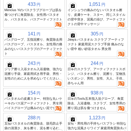
433
1,051
円
円
Mencius Yiのバスクラブグローブは肌を
インシュウの痛みのないバスタオル擦
傷つけずに角質除去、女性用バスタオ
り、皮膚ケーキ、スター、同じスタイル
ル、バスタオル、バスアーティファクト
の背中突き、泥風の浴び、アーティファ
クトの背中マッサージ
141
305
円
円
バスグローブ、五指泥擦り、角質除去用
Jieliya バスタオル スクラブ アーティフ
バスグローブ、バスタオル、女性用の痛
ァクト 家庭用泥スクラブ手袋 痛みのな
みのないバススクラブのアーティファク
い背中 粗い砂浴タオル 男女用
ト
243
244
円
円
ジリア擦り入浴タオル入浴遺物、強力な
日本のスクラブ、アーティファクトスポ
泥擦り手袋、家庭用拭き用手袋、男性・
ンジ、バスタオル擦り、泥擦り、宝物洗
女性のために人を求めないでください
いスポンジ、男性、女性、大人、子供、
赤ちゃん用
154
938
円
円
バスタオルの皮膚スター、特別な丸いケ
日本のTosfu五本指入浴グローブ、角質
ーキのバス泥アーティファクト、男女用
除去、入浴遺物、スクラブ、女性専用の
バイスグローブは痛みのない泥です。
擦り泥は肌を傷つけません
288
1,123
円
円
五指バスタオルの角質除去、脱毛防止手
女性・男性用の手持ちバスブラシ 特別な
袋の清潔さ、灰を擦り、泥を擦り込む、
強力な泥風さりワイプ 家庭用角質除去バ