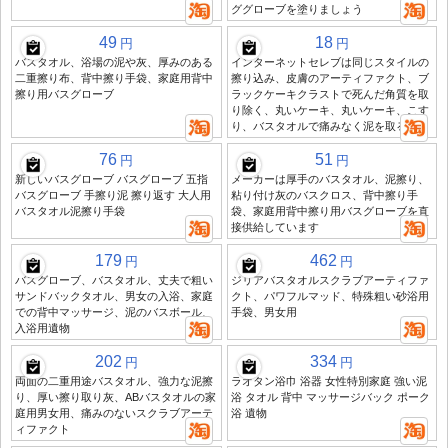
ググローブを塗りましょう
49
18
円
円
バスタオル、浴場の泥や灰、厚みのある
インターネットセレブは同じスタイルの
二重擦り布、背中擦り手袋、家庭用背中
擦り込み、皮膚のアーティファクト、ブ
擦り用バスグローブ
ラックケーキクラストで死んだ角質を取
り除く、丸いケーキ、丸いケーキ、こす
り、バスタオルで痛みなく泥を取る
76
51
円
円
新しいバスグローブ バスグローブ 五指
メーカーは厚手のバスタオル、泥擦り、
バスグローブ 手擦り泥 擦り返す 大人用
粘り付け灰のバスクロス、背中擦り手
バスタオル泥擦り手袋
袋、家庭用背中擦り用バスグローブを直
接供給しています
179
462
円
円
バスグローブ、バスタオル、丈夫で粗い
ジリアバスタオルスクラブアーティファ
サンドバックタオル、男女の入浴、家庭
クト、パワフルマッド、特殊粗い砂浴用
での背中マッサージ、泥のバスボール、
手袋、男女用
入浴用遺物
202
334
円
円
両面の二重用途バスタオル、強力な泥擦
ラオタン浴巾 浴器 女性特別家庭 強い泥
り、厚い擦り取り灰、ABバスタオルの家
浴 タオル 背中 マッサージバック ポーク
庭用男女用、痛みのないスクラブアーテ
浴 遺物
ィファクト