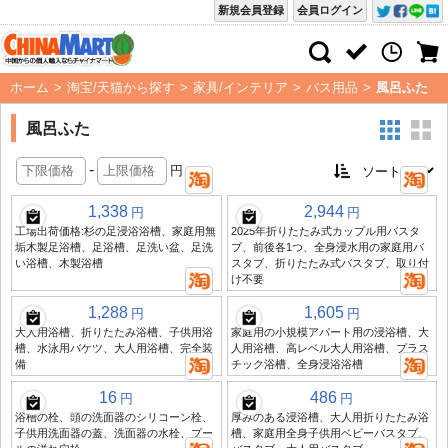
新規会員登録
会員ログイン
ホーム
>
淘宝/天猫から探す
>
家具/インテリア
>
バス用品
>
風呂ふた
風呂ふた
-
円
1,338
2,944
円
円
工場出荷価格:杉の足浸浴浴槽、家庭用無
2025年折りたたみ式カップル用バスタ
垢木製足浴槽、足浴槽、足洗い盆、足洗
ブ、前後各1つ、全身浸水用の家庭用バ
い浴槽、木製浴槽
スタブ、折りたたみ式バスタブ、取り付
け不要
1,288
1,605
円
円
大人用浴槽、折りたたみ浴槽、子供用浴
家庭用の小規模アパート用の浸浴槽、大
槽、水泳用バケツ、大人用浴槽、完全装
人用浴槽、高レベル大人用浴槽、プラス
備
チック浴槽、全身浸浴浴槽
16
486
円
円
浴槽の栓、頭の洗面器のシリコーン栓、
厚みのある浸浴槽、大人用折りたたみ浴
子供用洗面器の蓋、洗面器の水栓、プー
槽、家庭用全身子供用ベビーバスタブ、