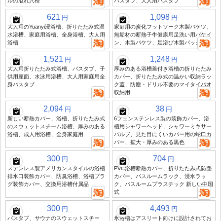
ルの溢れ穴栓
バスタブ、大人用バスタブ
621
1,098
円
円
大人用のYuanyi浸浴槽、折りたたみ式温
家庭用の炭化フットソーク木製バケツ、
水浴槽、家庭用浴槽、全身浴槽、大人用
無垢材の断熱子牛健康用足洗い用バケイ
浴槽
ン、木製バケツ、足浴び木製バッシン
1,521
1,248
円
円
大人用折りたたみ式浴槽、バスタブ、子
厚みのある浴槽蓋付き浴槽の折りたたみ
供用座面、水泳用浴槽、大人用家庭用全
カバー、折りたたみ式の温かい収納ラッ
身バスタブ
ク蓋、防塵・ドリル不要のマイタイバオ
収納用
2,094
38
円
円
新しい断熱カバー、浴槽、折りたたみ式
6フェンステンレス製の装飾カバー、浴
のスウェットスチーム浴槽、厚みのある
槽用シャワーヘッド、シャワーミキサー
浴槽、成人用浴槽、全身家庭用
バルブ、見た目にくいカバー用の蛇口カ
バー、拡大・厚みのある黒色
300
704
円
円
ステンレス製アメリカンスタイルの浴槽
PVC浴槽断熱カバー、折りたたみ式防塵
排水口装飾カバー、防臭浴槽、浴槽プラ
カバー、バスルームラック、浸水ラッ
グ装飾カバー、交換用浴槽付属品
ク、バスルームプラスチック 新しい中国
式
300
4,493
円
円
バスタブ、サウナのスウェットスチー
氷浴槽はアスリート向けに設計されてお