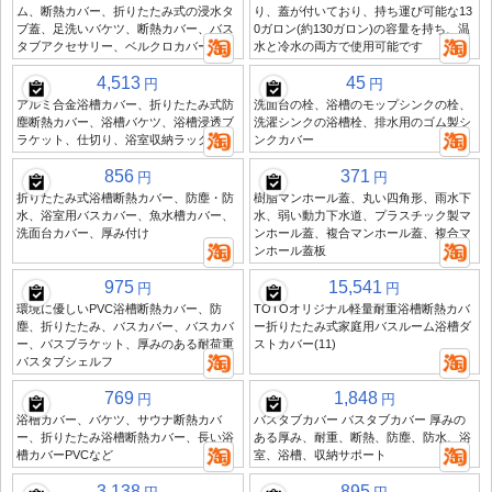
ム、断熱カバー、折りたたみ式の浸水タ
り、蓋が付いており、持ち運び可能な13
ブ蓋、足洗いバケツ、断熱カバー、バス
0ガロン(約130ガロン)の容量を持ち、温
タブアクセサリー、ベルクロカバー
水と冷水の両方で使用可能です
4,513
45
円
円
アルミ合金浴槽カバー、折りたたみ式防
洗面台の栓、浴槽のモップシンクの栓、
塵断熱カバー、浴槽バケツ、浴槽浸透ブ
洗濯シンクの浴槽栓、排水用のゴム製シ
ラケット、仕切り、浴室収納ラック
ンクカバー
856
371
円
円
折りたたみ式浴槽断熱カバー、防塵・防
樹脂マンホール蓋、丸い四角形、雨水下
水、浴室用バスカバー、魚水槽カバー、
水、弱い動力下水道、プラスチック製マ
洗面台カバー、厚み付け
ンホール蓋、複合マンホール蓋、複合マ
ンホール蓋板
975
15,541
円
円
環境に優しいPVC浴槽断熱カバー、防
TOTOオリジナル軽量耐重浴槽断熱カバ
塵、折りたたみ、バスカバー、バスカバ
ー折りたたみ式家庭用バスルーム浴槽ダ
ー、バスブラケット、厚みのある耐荷重
ストカバー(11)
バスタブシェルフ
769
1,848
円
円
浴槽カバー、バケツ、サウナ断熱カバ
バスタブカバー バスタブカバー 厚みの
ー、折りたたみ浴槽断熱カバー、長い浴
ある厚み、耐重、断熱、防塵、防水、浴
槽カバーPVCなど
室、浴槽、収納サポート
3,138
895