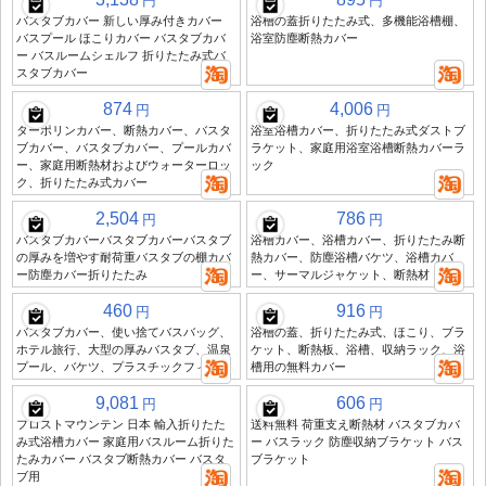
円
円
バスタブカバー 新しい厚み付きカバー
浴槽の蓋折りたたみ式、多機能浴槽棚、
バスプール ほこりカバー バスタブカバ
浴室防塵断熱カバー
ー バスルームシェルフ 折りたたみ式バ
スタブカバー
874
4,006
円
円
ターポリンカバー、断熱カバー、バスタ
浴室浴槽カバー、折りたたみ式ダストブ
ブカバー、バスタブカバー、プールカバ
ラケット、家庭用浴室浴槽断熱カバーラ
ー、家庭用断熱材およびウォーターロッ
ック
ク、折りたたみ式カバー
2,504
786
円
円
バスタブカバーバスタブカバーバスタブ
浴槽カバー、浴槽カバー、折りたたみ断
の厚みを増やす耐荷重バスタブの棚カバ
熱カバー、防塵浴槽バケツ、浴槽カバ
ー防塵カバー折りたたみ
ー、サーマルジャケット、断熱材
460
916
円
円
バスタブカバー、使い捨てバスバッグ、
浴槽の蓋、折りたたみ式、ほこり、ブラ
ホテル旅行、大型の厚みバスタブ、温泉
ケット、断熱板、浴槽、収納ラック、浴
プール、バケツ、プラスチックフィルム
槽用の無料カバー
9,081
606
円
円
フロストマウンテン 日本 輸入折りたた
送料無料 荷重支え断熱材 バスタブカバ
み式浴槽カバー 家庭用バスルーム折りた
ー バスラック 防塵収納ブラケット バス
たみカバー バスタブ断熱カバー バスタ
ブラケット
ブ用