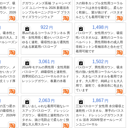
ローブ、吸
グガウン メンズ長袖 フォーシーズ
スの秋冬カップル女性用コーラル
性用パジャ
ンズ ユニバーサル 2026 新着浴衣
フリースは水分を吸収し、柔らか
ン、2026
シンプルモーニングローブ プラス
く乾燥し、髪が抜けず、バスタオ
サイズラウンジウェア
ルとしても着用可能です
922
1,498
円
円
円
、吸水性と
厚みのあるコーラルフランネル 男
バスローブ、女性用ガウン、吸収
女の大人、2
性・女性用長く暖かいバスローブ
性バスタオルは、速乾のコーラル
オールシーズン
ゆるく速乾、吸収性があり通気性
ベルベット、男性用秋冬の成人用
のある家庭用バスローブ
非純コットン長袖浴衣と合わせて
着用可能です
3,061
1,502
円
円
円
ガウン、メ
2026年モデルの男性用・女性用新
バスローブ、男性用ガウン、吸水
かいカップ
バスローブ、綿吸収性と速乾性、
性の強い女性用コーラルベルベッ
ルのバスロ
四季対応のユニバーサルホテルド
ト、大きなバスタオルを着用でき
丈ミッド厚
レッシングガウン、春夏の水着
ます。大人用で、純綿よりも大人
用で、速乾で、全身浴衣に包まれ
ています
2,063
1,867
円
円
円
の五つ星ホ
新しいおしゃれな着用可能なレー
三里バスローブ 女性用 水分吸収と
の吸収性と
スアップバスローブ、ドレッシン
速乾性 バスタオル、厚手のバスス
、2026年
グガウン、吸収性と速乾性のバス
カート、ドレッシングガウンスタ
タオル、抜け毛防止で柔らかく快
イル 浴衣 2026年型オールシーズ
適な大人用スカート
ンユニバーサル