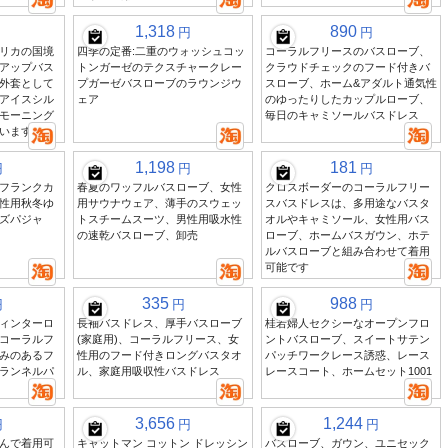
1,318
890
円
円
リカの国境
四季の定番:二重のウォッシュコッ
コーラルフリースのバスローブ、
アップバス
トンガーゼのテクスチャークレー
クラウドチェックのフード付きバ
外套として
プガーゼバスローブのラウンジウ
スローブ、ホーム&アダルト通気性
アイスシル
ェア
のゆったりしたカップルローブ、
モーニング
毎日のキャミソールバスドレス
います
1,198
181
円
円
円
フランクカ
春夏のワッフルバスローブ、女性
クロスボーダーのコーラルフリー
性用秋冬ゆ
用サウナウェア、薄手のスウェッ
スバスドレスは、多用途なバスタ
ズパジャ
トスチームスーツ、男性用吸水性
オルやキャミソール、女性用バス
の速乾バスローブ、卸売
ローブ、ホームバスガウン、ホテ
ルバスローブと組み合わせて着用
可能です
335
988
円
円
円
ィンターロ
長袖バスドレス、厚手バスローブ
桂若婦人セクシーなオープンフロ
コーラルフ
(家庭用)、コーラルフリース、女
ントバスローブ、スイートサテン
みのあるフ
性用のフード付きロングバスタオ
パッチワークレース誘惑、レース
ランネルパ
ル、家庭用吸収性バスドレス
レースコート、ホームセット1001
3,656
1,244
円
円
円
んで着用可
キャットマン コットン ドレッシン
バスローブ、ガウン、ユニセック