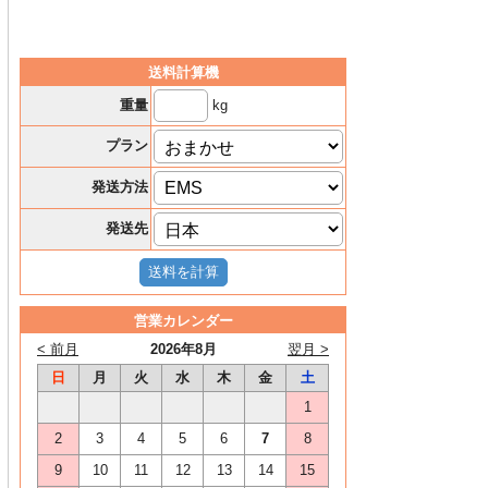
送料計算機
kg
重量
プラン
発送方法
発送先
営業カレンダー
< 前月
2026年8月
翌月 >
日
月
火
水
木
金
土
1
2
3
4
5
6
7
8
9
10
11
12
13
14
15