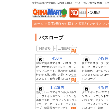
淘宝/天猫など中国からの個人輸入・仕入・買い付けをサポート!!
ホーム
>
淘宝/天猫から探す
>
家具/インテリア
>
バスローブ
-
円
450
749
円
円
韓国の漫画スマイリーバスローブ
夏のクロスボーダー女
は、女性用のバスドレス、ホーム
ローブ、サテンカラー
ラップスカート、厚みのある速乾
た無地色、ヨーロッパ
性のある肌に優しい柔らかいタオ
ンスタイルのバスロー
ルとしても卸売で着られます
バスローブ
1,228
479
円
円
新しいレースアイスシルクベルス
クロスボーダー 2026
リーブナイトガウン、セクシーな
ンズハートプリントプ
春夏バスローブ ウィメンズラウン
パジャマ、セクシーラ
ジウェア、オータムモーニングロ
ー、ウィメンズラウン
ーブ、韓国風カーディガン
バスローブ、卸売