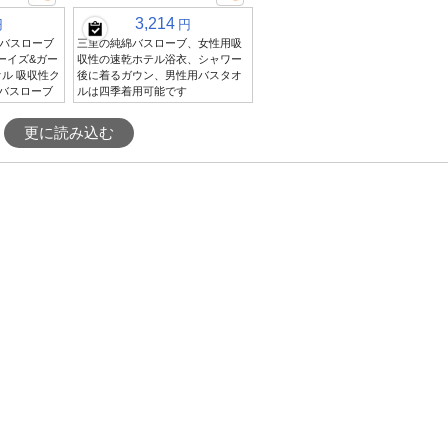
3,214
円
円
バスローブ
三里の純綿バスローブ、女性用吸
ボーイズ&ガー
収性の速乾ホテル浴衣、シャワー
ル 吸収性ク
後に着るガウン、男性用バスタオ
Aバスローブ
ルは四季着用可能です
更に読み込む