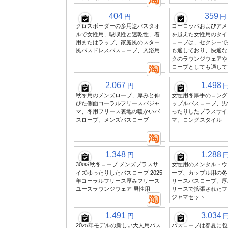
404
359
円
円
クロスボーダーの多用途バスタオ
ヨーロッパおよびアメ
ルで女性用、吸収性と速乾性、着
を越えた女性用のタイ
用またはラップ、家庭風のスター
ローブは、セクシーで
風バスドレスバスローブ、入浴用
も適しており、快適な
クのラウンジウェアや
ローブとしても適して
2,067
1,498
円
秋冬用のメンズローブ、厚みと伸
女性用冬厚手のロング
びた側面コーラルフリースパジャ
ップルバスローブ、男
マ、冬用フリース裏地の暖かいバ
ったりしたプラスサイ
スローブ、メンズバスローブ
マ、ロングスタイル
1,348
1,288
円
300G秋冬ローブ メンズプラスサ
女性用のメンタル・ウ
イズゆったりしたバスローブ 2025
ーブ、カップル用の冬
年コーラルフリース厚みフリース
リースバスローブ、厚
ユースラウンジウェア 男性用
リースで拡張されたフ
ジャマセット
1,491
3,034
円
2025年モデルの新しい大人用バス
バスローブは春夏に包