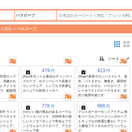
バス用品
>
バスローブ
479
413
円
円
性用ロング
2025年ホットな新品セディングバ
300gの美容サロンバスドレス、浴
、洗練され
スローブ、セクシーレース長袖ラ
衣、バスタオル、胸巻き、吸収性
とアメリカ
ウンジウェア、シンプルで快適な
の大きいタオル、バスローブ、グ
ブ、家庭用
カジュアル卸売メーカー
レーホワイトのビーチタオル、卸
売で着用可能です
776
988
円
円
 新作 ウィメ
かわいい猫の厚みのあるコーラル
クロスボーダーホットアイテム:秋
ラスサイズ
フリースパジャマ、2026年冬の新
冬コーラルフリースパンダローブ
ンジェリ
しいインターネットで有名なフラ
とカップルの快適な暖かいフリー
ジウェア、
ンクヴェルベストローブ、アウタ
ス裏地フランネルのラウンジウェ
ーウェア用
ア