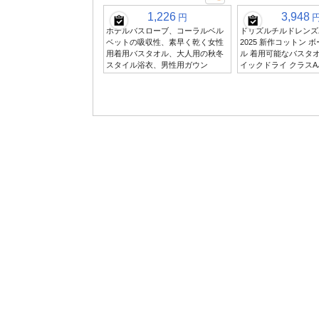
1,226
3,948
円
ホテルバスローブ、コーラルベル
ドリズルチルドレンズ
ベットの吸収性、素早く乾く女性
2025 新作コットン 
用着用バスタオル、大人用の秋冬
ル 着用可能なバスタオ
スタイル浴衣、男性用ガウン
イックドライ クラス