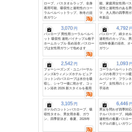
ローブ、バスタオルラップ、全身
能、家庭用女性用バス
着用可能、吸収性と速乾性のコー
収性と速乾性のある男
ラルベルベットラップ、秋冬の浴
マ、大人用の四季用ガウ
衣ガウン
年新品
3,070
4,792
円
バスローブ 男性用コーラルベルベ
バスローブ、綿タオル
ット 吸収性 速乾パイナップル格子
速乾性のカップル、男
ホームカップル 長め浴衣 バスロー
026年春夏の浴衣、
ブは女性用ガウンで包めます
ガウン
2,542
1,093
円
フォーシーズンズ・ユニバーサル
コーラルベルベットの
メンズ&ウィメンズホテル ピュア
ンズの冬用フリース暖
コットンのバスローブは水分を吸
ルパジャマ、フランネ
収し、シャワー後に乾かす。コッ
ーブ、女性用のミッド
トン浴衣 2026 新スタイルを着用
手浴衣
3,105
6,446
円
ホテルのコットンバスローブ、吸
男女を問わず四季対応
収性タオル、男女用水着、ガウ
テルバスローブ、純綿
ン、四季皆泳ぎ、春夏、2026年
速乾性の春夏バスローブ
モデルの新しいガウン