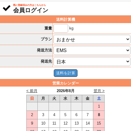
既に登録済みの方はこちらから
会員ログイン
送料計算機
kg
重量
プラン
発送方法
発送先
営業カレンダー
< 前月
2026年8月
翌月 >
日
月
火
水
木
金
土
1
2
3
4
5
6
7
8
9
10
11
12
13
14
15