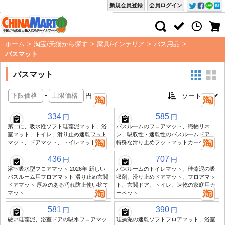
新規会員登録
会員ログイン
ホーム
>
淘宝/天猫から探す
>
家具/インテリア
>
バス用品
>
バスマット
バスマット
-
円
334
585
円
円
第二に、吸水性ソフト珪藻泥マット、浴
バスルームのフロアマット、織物リネ
室マット、トイレ、滑り止め速乾フット
ン、吸収性・速乾性のバスルームドア、
マット、ドアマット、トイレマット
特殊な滑り止めフットマットカーペット
436
707
円
円
浴室吸水型フロアマット 2026年 新しい
バスルームのトイレマット、珪藻泥の吸
バスルーム用フロアマット 滑り止め玄関
収剤、滑り止めドアマット、フロアマッ
ドアマット 厚みのある汚れ防止使い捨て
ト、玄関ドア、トイレ、速乾の家庭用カ
マット
ーペット
581
390
円
円
硬い珪藻泥、浴室ドアの吸水フロアマッ
珪藻泥の速乾ソフトフロアマット、浴室