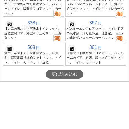
室ドアに速乾の滑り止めマット、バスル
スルームのバスルームドア入口、滑り止
ームトイレ、吸収性フロアマット、カー
めフットマット、トイレ用トイレカーペ
ペット
ット
338
367
円
円
【第二の吸水】浴室吸水トイレマット、
バスルームのフロアマット、トイレドア
速乾玄関ドア、浴室滑り止めマット、浴
の吸水剤、滑り止め足、珪藻泥、トイレ
室マット
の速乾式バスルームカーペットマット
508
361
円
円
浴室、浴室ドア、吸水床マット、珪藻
珪藻マッド吸水性フロアマット、バスル
泥、家庭用滑り止めフットマット、トイ
ームのドア、玄関、滑り止めフットマッ
レ、トイレ、カーペット、速乾
ト、トイレ、カーペット
更に読み込む