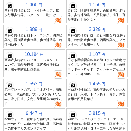
1,466
1,156
円
円
高齢者向け歩行器、トイレチェア、杖、
歩行器、障害者補助具、高齢者向け歩行
歩行用歩行器、スクーター、肘掛け
器、歩行補助具、四足松葉杖、椅子、高
齢者用の肘掛けなど
1,989
3,329
円
円
高齢者向け歩行器トレーニング、四脚松
高齢者向け歩行器、歩行可能な補助歩行
葉杖、滑り防止歩行器、歩行補助具、歩
器、転倒防止歩行器、四脚松葉杖、ブー
行補助手すり
スター、幼児用手すり
10,194
1,107
円
円
高齢者歩行者リハビリテーショントレー
子ども用学習自転車補助ロッドの遺物:サ
ニング、高齢歩行者、障害者歩行補助
イクリング学習指導、手すり学習、自転
具、脳卒中防止転倒装置
車サポートロッド、プッシャーフットサ
ポート、補助ホイール
1,553
1,455
円
円
航空グレードのアルミ合金歩行器、高齢
補助歩行補助器、高齢者用の折りたたみ
者向け、8速調整、ワンボタン折りたた
歩行器、入浴、トイレ椅子、骨折、障害
み、滑り防止、安定、荷重耐久300ポン
者用の四足松葉杖
ド
6,447
3,915
円
円
Kefuウォーカー補助歩行補助具、高齢者
Yadeのシングルクラッチウォーカー 高
のための四つん這い歩行補助具、高齢者
齢者向けの特別ローラーは、障害者リハ
用の杖手すりスタンドアップ
ビリ用幼児用トロリーに押しながら座る