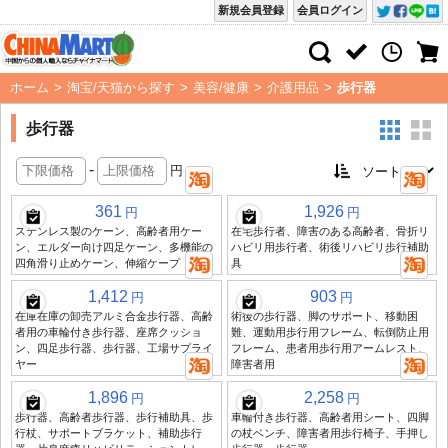
新規会員登録
会員ログイン
ホーム
>
淘宝/天猫から探す
>
美容/健康
>
介護用品
>
歩行器
歩行器
-
円
361
1,926
円
円
ステンレス製のケーン、高齢者用ケー
在宅歩行者、障害のある高齢者、骨折リ
ン、エルダー向け四足ケーン、多機能の
ハビリ用歩行者、術後リハビリ歩行補助
四角滑り止めケーン、伸縮ケープ
具
1,412
903
円
円
在庫在庫の卸売アルミ合金歩行器、高齢
術後の歩行器、脚のサポート、移動困
者用の車輪付き歩行器、座席クッショ
難、運動用歩行用フレーム、転倒防止用
ン、四足歩行器、歩行器、工場サプライ
フレーム、患者用歩行用アームレスト、
ヤー
障害者用
1,896
2,258
円
円
歩行器、高齢者歩行器、歩行補助具、歩
車輪付き歩行器、高齢者用シート、四脚
行杖、サポートブラケット、補助歩行
の杖ベンチ、障害者用歩行椅子、手押し