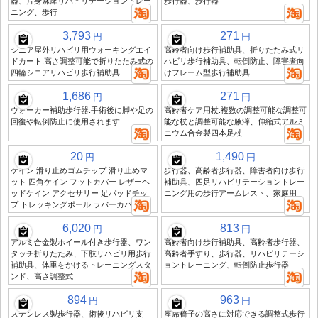
器、片身麻痺リハビリテーショントレー
歩行器、歩行器
ニング、歩行
3,793
271
円
円
シニア屋外リハビリ用ウォーキングエイ
高齢者向け歩行補助具、折りたたみ式リ
ドカート:高さ調整可能で折りたたみ式の
ハビリ歩行補助具、転倒防止、障害者向
四輪シニアリハビリ歩行補助具
けフレーム型歩行補助具
1,686
271
円
円
ウォーカー補助歩行器:手術後に脚や足の
高齢者ケア用杖:複数の調整可能な調整可
回復や転倒防止に使用されます
能な杖と調整可能な腋溄、伸縮式アルミ
ニウム合金製四本足杖
20
1,490
円
円
ケイン 滑り止めゴムチップ 滑り止めマ
歩行器、高齢者歩行器、障害者向け歩行
ット 四角ケイン フットカバー レザーヘ
補助具、四足リハビリテーショントレー
ッドケイン アクセサリー 足パッドチッ
ニング用の歩行アームレスト、家庭用
プ トレッキングポール ラバーカバー
6,020
813
円
円
アルミ合金製ホイール付き歩行器、ワン
高齢者向け歩行補助具、高齢者歩行器、
タッチ折りたたみ、下肢リハビリ用歩行
高齢者手すり、歩行器、リハビリテーシ
補助具、体重をかけるトレーニングスタ
ョントレーニング、転倒防止歩行器
ンド、高さ調整式
894
963
円
円
ステンレス製歩行器、術後リハビリ支
座席椅子の高さに対応できる調整式歩行