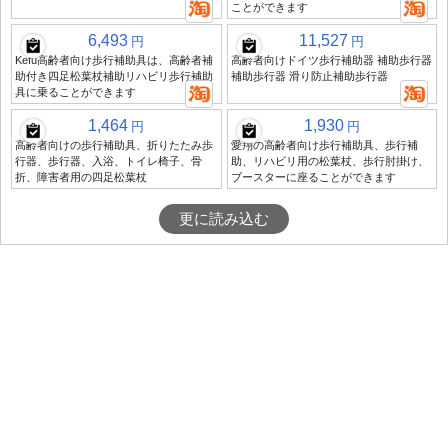
ことができます
6,493
11,527
円
円
Kefu高齢者向け歩行補助具は、高齢者補
高齢者向けドイツ歩行補助器 補助歩行器
助付き四足松葉杖補助リハビリ歩行補助
補助歩行器 滑り防止補助歩行器
具に乗ることができます
1,464
1,930
円
円
高齢者向けの歩行補助具、折りたたみ歩
愛翔の高齢者向け歩行補助具、歩行補
行器、歩行器、入浴、トイレ椅子、骨
助、リハビリ用の松葉杖、歩行肘掛け、
折、障害者用の四足松葉杖
ブースターに座ることができます
更に読み込む