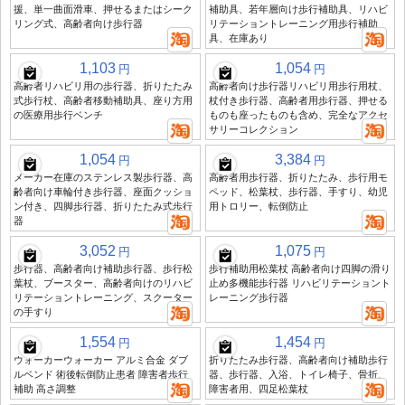
援、単一曲面滑車、押せるまたはシーク
補助具、若年層向け歩行補助具、リハビ
リング式、高齢者向け歩行器
リテーショントレーニング用歩行補助
具、在庫あり
1,103
1,054
円
円
高齢者リハビリ用の歩行器、折りたたみ
高齢者向け歩行器リハビリ用歩行用杖、
式歩行杖、高齢者移動補助具、座り方用
杖付き歩行器、高齢者用歩行器、押せる
の医療用歩行ベンチ
ものも座ったものも含め、完全なアクセ
サリーコレクション
1,054
3,384
円
円
メーカー在庫のステンレス製歩行器、高
高齢者用歩行器、折りたたみ、歩行用モ
齢者向け車輪付き歩行器、座面クッショ
ペッド、松葉杖、歩行器、手すり、幼児
ン付き、四脚歩行器、折りたたみ式歩行
用トロリー、転倒防止
器
3,052
1,075
円
円
歩行器、高齢者向け補助歩行器、歩行松
歩行補助用松葉杖 高齢者向け四脚の滑り
葉杖、ブースター、高齢者向けのリハビ
止め多機能歩行器 リハビリテーショント
リテーショントレーニング、スクーター
レーニング歩行器
の手すり
1,554
1,454
円
円
ウォーカーウォーカー アルミ合金 ダブ
折りたたみ歩行器、高齢者向け補助歩行
ルベンド 術後転倒防止患者 障害者歩行
器、歩行器、入浴、トイレ椅子、骨折、
補助 高さ調整
障害者用、四足松葉杖