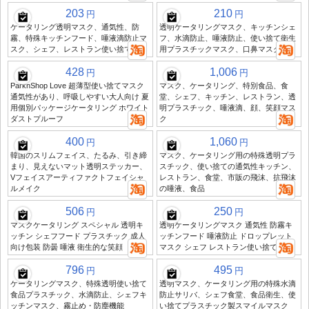
203
210
円
円
ケータリング透明マスク、通気性、防
透明ケータリングマスク、キッチンシェ
霧、特殊キッチンフード、唾液滴防止マ
フ、水滴防止、唾液防止、使い捨て衛生
スク、シェフ、レストラン使い捨て
用プラスチックマスク、口鼻マスク
428
1,006
円
円
ParknShop Love 超薄型使い捨てマスク
マスク、ケータリング、特別食品、食
通気性があり、呼吸しやすい大人向け 夏
堂、シェフ、キッチン、レストラン、透
用個別パッケージケータリング ホワイト
明プラスチック、唾液滴、顔、笑顔マス
ダストプルーフ
ク
400
1,060
円
円
韓国のスリムフェイス、たるみ、引き締
マスク、ケータリング用の特殊透明プラ
まり、見えないマット透明ステッカー、
スチック、使い捨ての通気性キッチン、
Vフェイスアーティファクトフェイシャ
レストラン、食堂、市販の飛沫、抗飛沫
ルメイク
の唾液、食品
506
250
円
円
マスクケータリング スペシャル 透明キ
透明ケータリングマスク 通気性 防霧キ
ッチン シェフフード プラスチック 成人
ッチンフード 唾液防止 ドロップレット
向け包装 防曇 唾液 衛生的な笑顔
マスク シェフ レストラン使い捨て
796
495
円
円
ケータリングマスク、特殊透明使い捨て
透明マスク、ケータリング用の特殊水滴
食品プラスチック、水滴防止、シェフキ
防止サリバ、シェフ食堂、食品衛生、使
ッチンマスク、霧止め・防塵機能
い捨てプラスチック製スマイルマスク