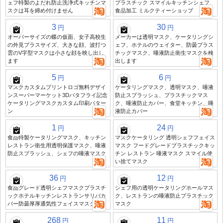
ェフ特製のよだれ防止洗浄式キッチンマ
プラスチック スマイルキッチンシェフ
スクは耳を締め付けません
食品加工 ミルクティーショップ
3
30
円
円
オーバーサイズの蝶の仮面、女子高校生
メーカーは透明マスク、ケータリングシ
の外見プラスサイズ、大きな顔、波打つ
ェフ、ホテルのウェイター、防曇プラス
雲のV字型マスクは小さな顔を映し出し
チックマスク、唾液防止衛生マスクを検
ます
出します
5
6
円
円
マスクカスタムプリントロゴ無料デザイ
ケータリングマスク、透明マスク、唾液
ンスーパーマーケット3Dバタフライ記念
防止スプラッシュ、プラスチックマス
ケータリングマスクカスタム印刷パター
ク、唾液防止カバー、食堂キッチン、唾
ン
液防止カバー
1
24
円
円
食品特製ケータリングマスク、キッチン
マスクケータリング 透明シェフフェイス
レストラン衛生用透明保護マスク、唾液
マスク フードグレードプラスチックキッ
防止スプラッシュ、シェフの唾液マスク
チン レストラン 唾液マスク スマイル使
い捨てマスク
36
12
円
円
食品グレード透明シェフマスクプラスチ
シェフ用の透明ケータリングホールマス
ックホテルキッチンレストランサリバカ
ク、レストランの唾液防止プラスチック
バー防曇厚厚通気性フェイスマスク
マスク
268
11
円
円