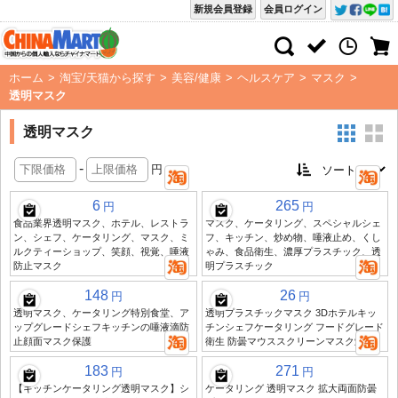
新規会員登録
会員ログイン
ホーム
>
淘宝/天猫から探す
>
美容/健康
>
ヘルスケア
>
マスク
>
透明マスク
透明マスク
-
円
6
265
円
円
食品業界透明マスク、ホテル、レストラ
マスク、ケータリング、スペシャルシェ
ン、シェフ、ケータリング、マスク、ミ
フ、キッチン、炒め物、唾液止め、くし
ルクティーショップ、笑顔、視覚、唾液
ゃみ、食品衛生、濃厚プラスチック、透
防止マスク
明プラスチック
148
26
円
円
透明マスク、ケータリング特別食堂、ア
透明プラスチックマスク 3Dホテルキッ
ップグレードシェフキッチンの唾液滴防
チンシェフケータリング フードグレード
止顔面マスク保護
衛生 防曇マウススクリーンマスク卸売
183
271
円
円
【キッチンケータリング透明マスク】シ
ケータリング 透明マスク 拡大両面防曇