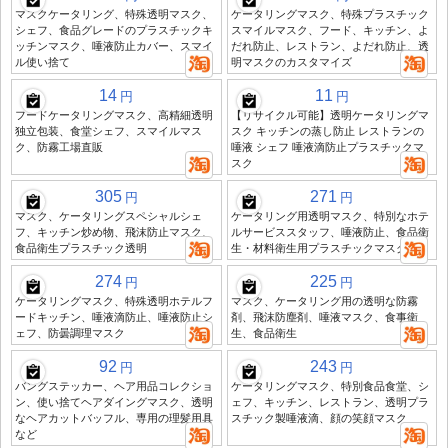
マスクケータリング、特殊透明マスク、
ケータリングマスク、特殊プラスチック
シェフ、食品グレードのプラスチックキ
スマイルマスク、フード、キッチン、よ
ッチンマスク、唾液防止カバー、スマイ
だれ防止、レストラン、よだれ防止、透
ル使い捨て
明マスクのカスタマイズ
14
11
円
円
フードケータリングマスク、高精細透明
【リサイクル可能】透明ケータリングマ
独立包装、食堂シェフ、スマイルマス
スク キッチンの蒸し防止 レストランの
ク、防霧工場直販
唾液 シェフ 唾液滴防止プラスチックマ
スク
305
271
円
円
マスク、ケータリングスペシャルシェ
ケータリング用透明マスク、特別なホテ
フ、キッチン炒め物、飛沫防止マスク、
ルサービススタッフ、唾液防止、食品衛
食品衛生プラスチック透明
生・材料衛生用プラスチックマスク
274
225
円
円
ケータリングマスク、特殊透明ホテルフ
マスク、ケータリング用の透明な防霧
ードキッチン、唾液滴防止、唾液防止シ
剤、飛沫防塵剤、唾液マスク、食事衛
ェフ、防曇調理マスク
生、食品衛生
92
243
円
円
バングステッカー、ヘア用品コレクショ
ケータリングマスク、特別食品食堂、シ
ン、使い捨てヘアダイングマスク、透明
ェフ、キッチン、レストラン、透明プラ
なヘアカットバッフル、専用の理髪用具
スチック製唾液滴、顔の笑顔マスク
など