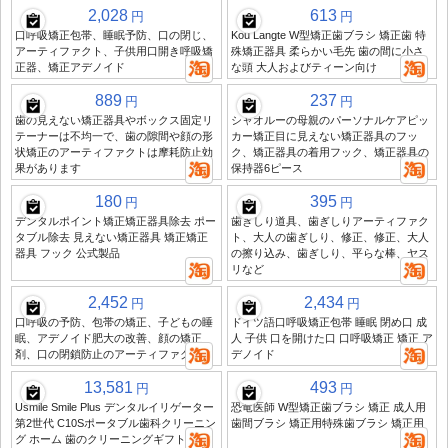
2,028
613
円
円
口呼吸矯正包帯、睡眠予防、口の閉じ、
Kou Langte W型矯正歯ブラシ 矯正歯 特
アーティファクト、子供用口開き呼吸矯
殊矯正器具 柔らかい毛先 歯の間に小さ
正器、矯正アデノイド
な頭 大人およびティーン向け
889
237
円
円
歯の見えない矯正器具やボックス固定リ
シャオルーの母親のパーソナルケアピッ
テーナーは不均一で、歯の隙間や顔の形
カー矯正目に見えない矯正器具のフッ
状矯正のアーティファクトは摩耗防止効
ク、矯正器具の着用フック、矯正器具の
果があります
保持器6ピース
180
395
円
円
デンタルポイント矯正矯正器具除去 ポー
歯ぎしり道具、歯ぎしりアーティファク
タブル除去 見えない矯正器具 矯正矯正
ト、大人の歯ぎしり、修正、修正、大人
器具 フック 公式製品
の擦り込み、歯ぎしり、平らな棒、ヤス
リなど
2,452
2,434
円
円
口呼吸の予防、包帯の矯正、子どもの睡
ドイツ語口呼吸矯正包帯 睡眠 閉め口 成
眠、アデノイド肥大の改善、顔の矯正
人 子供 口を開けた口 口呼吸矯正 矯正 ア
剤、口の閉鎖防止のアーティファクト
デノイド
13,581
493
円
円
Usmile Smile Plus デンタルイリゲーター
恐竜医師 W型矯正歯ブラシ 矯正 成人用
第2世代 C10Sポータブル歯科クリーニン
歯間ブラシ 矯正用特殊歯ブラシ 矯正用
グ ホーム 歯のクリーニングギフト