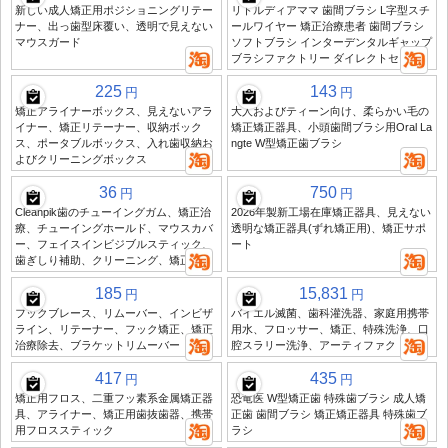
新しい成人矯正用ポジショニングリテー
リトルディアママ 歯間ブラシ L字型スチ
ナー、出っ歯型床覆い、透明で見えない
ールワイヤー 矯正治療患者 歯間ブラシ
マウスガード
ソフトブラシ インターデンタルギャップ
ブラシファクトリー ダイレクトセール
225
143
円
円
矯正アライナーボックス、見えないアラ
大人およびティーン向け、柔らかい毛の
イナー、矯正リテーナー、収納ボック
矯正矯正器具、小頭歯間ブラシ用Oral La
ス、ポータブルボックス、入れ歯収納お
ngte W型矯正歯ブラシ
よびクリーニングボックス
36
750
円
円
Cleanpik歯のチューイングガム、矯正治
2026年製新工場在庫矯正器具、見えない
療、チューイングホールド、マウスカバ
透明な矯正器具(ずれ矯正用)、矯正サポ
ー、フェイスインビジブルスティック、
ート
歯ぎしり補助、クリーニング、矯正治療
185
15,831
円
円
フックブレース、リムーバー、インビザ
バイエル滅菌、歯科灌洗器、家庭用携帯
ライン、リテーナー、フック矯正、矯正
用水、フロッサー、矯正、特殊洗浄、口
治療除去、ブラケットリムーバー
腔スラリー洗浄、アーティファクト
417
435
円
円
矯正用フロス、二重フッ素系金属矯正器
恐竜医 W型矯正歯 特殊歯ブラシ 成人矯
具、アライナー、矯正用歯抜歯器、携帯
正歯 歯間ブラシ 矯正矯正器具 特殊歯ブ
用フロススティック
ラシ