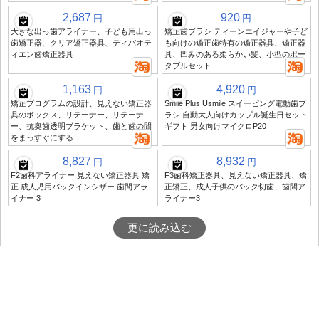
2,687
920
円
円
大きな出っ歯アライナー、子ども用出っ
矯正歯ブラシ ティーンエイジャーや子ど
歯矯正器、クリア矯正器具、ディバオテ
も向けの矯正歯特有の矯正器具、矯正器
ィエン歯矯正器具
具、凹みのある柔らかい髪、小型のポー
タブルセット
1,163
4,920
円
円
矯正プログラムの設計、見えない矯正器
Smile Plus Usmile スイーピング電動歯ブ
具のボックス、リテーナー、リテーナ
ラシ 自動大人向けカップル誕生日セット
ー、抗奥歯透明ブラケット、歯と歯の間
ギフト 男女向けマイクロP20
をまっすぐにする
8,827
8,932
円
円
F2歯科アライナー 見えない矯正器具 矯
F3歯科矯正器具、見えない矯正器具、矯
正 成人児用バックインシザー 歯間アラ
正矯正、成人子供のバック切歯、歯間ア
イナー 3
ライナー3
更に読み込む