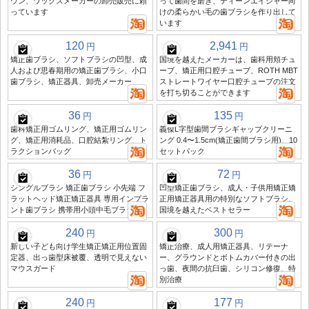
ウン、ワックスメーカーの卸売販売に頼
って歯間を磨き、ティーンエイジャー向
っています
けの柔らかい毛の歯ブラシを作り出して
います
120
2,941
円
円
矯正歯ブラシ、ソフトブラシの凹型、成
国境を越えたメーカーは、歯科用頬チュ
人および思春期用の矯正歯ブラシ、小口
ーブ、矯正用口腔チューブ、ROTH MBT
歯ブラシ、矯正器具、卸売メーカー
ストレートワイヤー口腔チューブの注文
を打ち切ることができます
36
135
円
円
歯科矯正用ゴムリング、矯正用ゴムリン
義傑L字型歯間ブラシギャップクリーニ
グ、矯正用消耗品、口腔結紮リング、ト
ング 0.4〜1.5cm(矯正歯間ブラシ用)、10
ラクションバッグ
セットパック
36
72
円
円
シングルブラシ 矯正歯ブラシ 小先端 フ
凹型矯正歯ブラシ、成人・子供用矯正矯
ラットヘッド矯正矯正器具 専用インプラ
正用矯正器具用の特別なソフトブラシ、
ント歯ブラシ 携帯用小頭中毛ブラシ
国境を越えたベストセラー
240
300
円
円
新しい子ども向け学生矯正矯正用位置固
矯正治療、成人用矯正器具、リテーナ
定器、出っ歯型床被覆、透明で見えない
ー、グラウンドとボトムカバー付きの出
マウスガード
っ歯、夜間の抗臼歯、シリコン修復、特
別治療
240
177
円
円