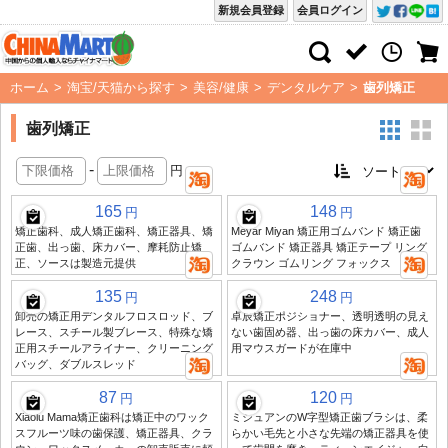
新規会員登録
会員ログイン
ホーム
>
淘宝/天猫から探す
>
美容/健康
>
デンタルケア
>
歯列矯正
歯列矯正
-
円
165
148
円
円
矯正歯科、成人矯正歯科、矯正器具、矯
Meyar Miyan 矯正用ゴムバンド 矯正歯
正歯、出っ歯、床カバー、摩耗防止矯
ゴムバンド 矯正器具 矯正テープ リング
正、ソースは製造元提供
クラウン ゴムリング フォックス
135
248
円
円
卸売の矯正用デンタルフロスロッド、ブ
卓辰矯正ポジショナー、透明透明の見え
レース、スチール製ブレース、特殊な矯
ない歯固め器、出っ歯の床カバー、成人
正用スチールアライナー、クリーニング
用マウスガードが在庫中
バッグ、ダブルスレッド
87
120
円
円
Xiaolu Mama矯正歯科は矯正中のワック
ミシュアンのW字型矯正歯ブラシは、柔
スフルーツ味の歯保護、矯正器具、クラ
らかい毛先と小さな先端の矯正器具を使