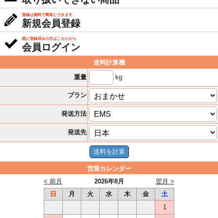
登録は無料で簡単にできます
新規会員登録
既に登録済みの方はこちらから
会員ログイン
送料計算機
kg
重量
プラン
発送方法
発送先
営業カレンダー
< 前月
2026年8月
翌月 >
日
月
火
水
木
金
土
1