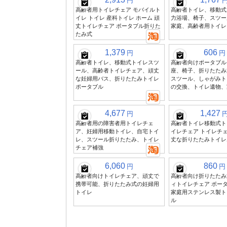
円
高齢者用トイレチェア モバイルト
高齢者トイレ、移動式
イレ トイレ 産科トイレ ホーム 頑
力浴場、椅子、スツー
丈トイレチェア ポータブル折りた
家庭、高齢者用トイレ
たみ式
1,379
606
円
円
高齢者トイレ、移動式トイレスツ
高齢者向けポータブル
ール、高齢者トイレチェア、頑丈
座、椅子、折りたたみ
な妊婦用バス、折りたたみトイレ
スツール、しゃがみト
ポータブル
の交換、トイレ遺物、
4,677
1,427
円
高齢者用の障害者用トイレチェ
高齢者トイレ移動式ト
ア、妊婦用移動トイレ、自宅トイ
イレチェア トイレチェ
レ、スツール折りたたみ、トイレ
丈な折りたたみトイレ
チェア補強
6,060
860
円
円
高齢者向けトイレチェア、頑丈で
高齢者向け折りたたみ
携帯可能、折りたたみ式の妊婦用
ィトイレチェア ポー
トイレ
家庭用ステンレス製ト
ル