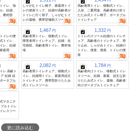
円
円
円
トイレ、強
しゃがむトイレ椅子、家庭用トイ
高齢者用トイレ、移動式トイレ、
ル、妊婦、
レの便座ラック、妊婦や高齢者が
入浴、二重用途、高齢者向け折り
、農村部
トイレに行く様子、しゃがむトイ
たたみ式トイレ椅子、ポータブル
レの遺物、携帯型補助スツール
トイレチェア
1,467
1,332
円
円
トイレの便
高齢者用トイレ、移動式トイレ、
トイレのスツール妊婦のトイレチ
式トイレ、
障害者用トイレチェア、妊婦、在
ェア、高齢者のトイレチェア、滑
イレ、妊婦
宅病院、高齢者用トイレ、農村地
り止め、しゃがみトイレ、妊婦の
家庭用
域
トイレ、便座、便座、トイレの便
座
2,082
1,784
円
円
円
イレ 高齢ト
高齢者用トイレチェア、移動式ト
高齢者向けトイレ、移動式トイレ
ア 妊婦 頑
イレ、妊婦用トイレ、家庭用頑丈
スツール、妊婦、家庭、頑丈な折
ポータブル
トイレチェア、携帯型折りたたみ
りたたみ式トイレ、遺物、高齢者
式トイレスツール
向けポータブルトイレチェア
式マタニテ
タブルトイレ
イレスツー
更に読み込む