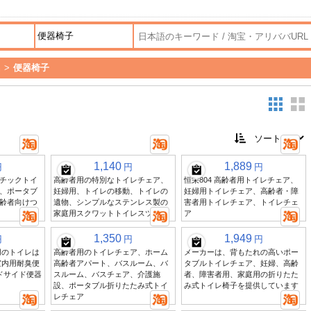
品
>
便器椅子
1,140
1,889
円
円
円
チックトイ
高齢者用の特別なトイレチェア、
恒栄804 高齢者用トイレチェア、
、ポータブ
妊婦用、トイレの移動、トイレの
妊婦用トイレチェア、高齢者・障
齢者向けつ
遺物、シンプルなステンレス製の
害者用トイレチェア、トイレチェ
家庭用スクワットトイレスツール
ア
1,350
1,949
円
円
円
用のトイレは
高齢者用のトイレチェア、ホーム
メーカーは、背もたれの高いポー
室内用耐臭便
高齢者アパート、バスルーム、バ
タブルトイレチェア、妊婦、高齢
ドサイド便器
スルーム、バスチェア、介護施
者、障害者用、家庭用の折りたた
設、ポータブル折りたたみ式トイ
み式トイレ椅子を提供しています
レチェア