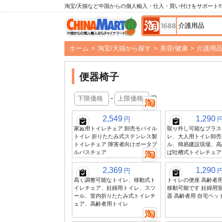
淘宝/天猫など中国からの個人輸入・仕入・買い付けをサポート!!
ホーム
>
淘宝/天猫から探す
>
美容/健康
>
介護用
便器椅子
-
円
2,549
1,290
円
家庭用トイレチェア 卸売モバイル
取り外し可能なプラス
トイレ 折りたたみ式ステンレス製
レ、大人用トイレ卸売
トイレチェア 障害者向けポータブ
ル、簡易建設現場、高
ルバスチェア
ば吐槽式トイレチェア
2,369
1,290
円
高く調整可能なトイレ、移動式ト
トイレの便座 高齢者
イレチェア、妊婦用トイレ、スツ
移動可能です 妊婦用
ール、室内折りたたみ式トイレチ
器 高齢者用 自宅ベッ
ェア、高齢者用トイレ