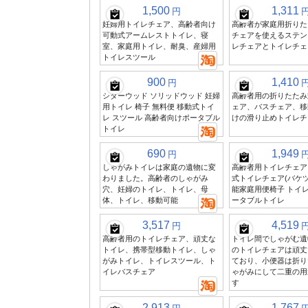
1,500
1,311
円
妊婦用トイレチェア、高齢者向け
高齢者が家庭用折りた
可動式アームレストトイレ、寝
チェアを使えるステン
室、家庭用トイレ、耐臭、産婦用
レチェアとトイレチェ
トイレスツール
900
1,410
円
シダーウッド ソリッドウッド 妊婦
高齢者用の折りたたみ
用トイレ 椅子 無料便 移動式トイ
ェア、バスチェア、移
レ スツール 高齢者向けポータブル
けの滑り止めトイレチ
トイレ
690
1,949
円
しゃがみトイレは家庭の遺物に変
高齢者用トイレチェア
わりました。高齢者のしゃがみ
式トイレチェア(バケツ
穴、妊婦のトイレ、トイレ、母
能家庭用便椅子 トイレ
体、トイレ、移動可能
ータブルトイレ
3,517
4,519
円
高齢者用のトイレチェア、頑丈な
トイレ間でしゃがむ遺
トイレ、携帯型移動トイレ、しゃ
のトイレチェアは頑丈
がみトイレ、トイレスツール、ト
ており、小便器は折り
イレバスチェア
ゃがみにして二重の用
す
2,913
1,767