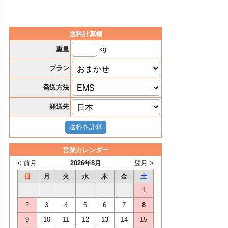
送料計算機
kg
重量
プラン
発送方法
発送先
営業カレンダー
< 前月
2026年8月
翌月 >
日
月
火
水
木
金
土
1
2
3
4
5
6
7
8
9
10
11
12
13
14
15