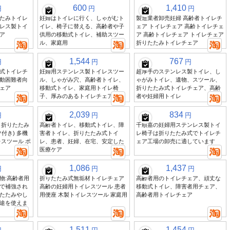
600
1,410
円
円
円
たみトイレ
妊婦はトイレに行く、しゃがむト
製造業者卸売妊婦 高齢者トイレチ
レス製トイ
イレ、椅子に替える、高齢者や子
ェア トイレチェア 高齢トイレチェ
ア
供用の移動式トイレ、補助スツー
ア 高齢トイレチェア トイレチェア
ル、家庭用
折りたたみトイレチェア
1,544
767
円
円
円
式トイレチ
妊婦用ステンレス製トイレスツー
超厚手のステンレス製トイレ、し
動困難者向
ル、しゃがみ穴、高齢者トイレ、
ゃがみトイレ、遺物、スツール、
ェア
移動式トイレ、家庭用トイレ椅
折りたたみ式トイレチェア、高齢
子、厚みのあるトイレチェア
者や妊婦用トイレ
2,039
834
円
円
円
 折りたたみ
高齢者トイレ、移動式トイレ、障
千順嘉の妊婦用ステンレス製トイ
付き) 多機
害者トイレ、折りたたみ式トイ
レ椅子は折りたたみ式でトイレチ
スツール ポ
レ、患者、妊婦、在宅、安定した
ェア工場の卸売に適しています
医療ケア
1,086
1,437
円
円
円
物:高齢者用
折りたたみ式無垢材トイレチェア
高齢者用のトイレチェア、頑丈な
で補強され
高齢の妊婦用トイレスツール 患者
移動式トイレ、障害者用チェア、
たたみやし
用便座 木製トイレスツール 家庭用
高齢者用トイレチェア
途を使えま
1,511
1,454