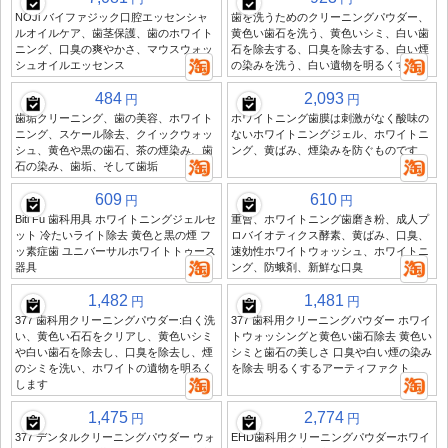
NOJi バイファジック口腔エッセンシャ
歯を洗うためのクリーニングパウダー、
ルオイルケア、歯茎保護、歯のホワイト
黄色い歯石を洗う、黄色いシミ、白い歯
ニング、口臭の爽やかさ、マウスウォッ
石を除去する、口臭を除去する、白い煙
シュオイルエッセンス
の染みを洗う、白い遺物を明るくする
484
2,093
円
円
歯垢クリーニング、歯の美容、ホワイト
ホワイトニング歯膜は刺激がなく酸味の
ニング、スケール除去、クイックウォッ
ないホワイトニングジェル、ホワイトニ
シュ、黄色や黒の歯石、茶の煙染み、歯
ング、黄ばみ、煙染みを防ぐものです
石の染み、歯垢、そして歯垢
609
610
円
円
Biti Fu 歯科用具 ホワイトニングジェルセ
重曹、ホワイトニング歯磨き粉、成人プ
ット 冷たいライト除去 黄色と黒の煙 フ
ロバイオティクス酵素、黄ばみ、口臭、
ッ素症歯 ユニバーサルホワイトトゥース
速効性ホワイトウォッシュ、ホワイトニ
器具
ング、防蛾剤、新鮮な口臭
1,482
1,481
円
円
377 歯科用クリーニングパウダー:白く洗
377 歯科用クリーニングパウダー ホワイ
い、黄色い石石をクリアし、黄色いシミ
トウォッシングと黄色い歯石除去 黄色い
や白い歯石を除去し、口臭を除去し、煙
シミと歯石の美しさ 口臭や白い煙の染み
のシミを洗い、ホワイトの遺物を明るく
を除去 明るくするアーティファクト
します
1,475
2,774
円
円
377 デンタルクリーニングパウダー ウォ
EHD歯科用クリーニングパウダーホワイ