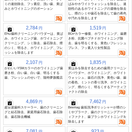
ミの速効除去、フッ素症、洗い歯、黄ば
ばみやホワイトウォッシュを除去し、速
みとホワイトニングのポーション
効性のあるホワイトニングの遺物を除去
し、煙のシミや歯石を除去して歯の着色
や汚れを除去します
2,784
1,519
円
円
EHD歯科クリーニングパウダーは、黄ば
BOPカラー修復、ホワイトニング、歯磨
み、ホワイトニング歯、ホワイトニング
き粉、抗菌ペプチドホワイトニング除
クリーニング、シミ除去、歯石除去、煙
去、歯を明るくする、黄色いフレッシュ
のシミ、明るさ、ホワイトニング、フレ
ブレス、フッ素入り女性製品
ッシュを除去します
2,107
1,835
円
円
かわいいYSMカラーのホワイトニング歯
黄ばみを除去するための歯用クリーニン
磨き粉、白い歯、白い歯、明るくする
グパウダー、ホワイトニング、ホワイト
歯、フレッシュのせいで、陰時夢旗艦店
ウォッシュ、歯石の洗浄、黄色い歯、歯
の着色、ミントの香り洗浄、ホワイトニ
ング、煙のシミ、明るくするアーティフ
ァクトの除去
4,869
7,462
円
円
超音波歯科スケーラー、歯のクリーニン
Beemag 歯垢洗浄ポリッシャーが煙のシ
グと結石除去、家庭用歯石除去、歯石除
ミやプラーク、歯のクリーニングアーテ
去、歯石除去機械
ィファクト、歯ブラシホワイトニングを
除去します
7,081
923
円
円