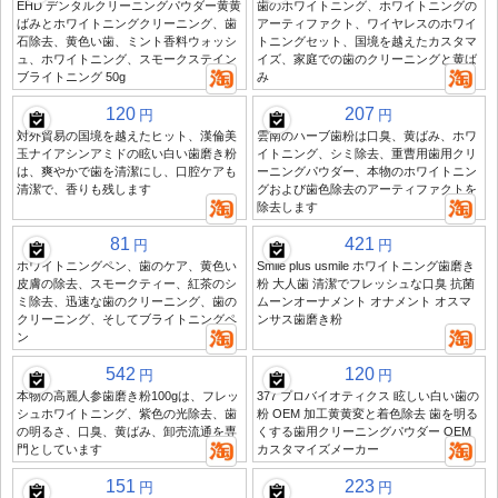
EHD デンタルクリーニングパウダー黄黄
歯のホワイトニング、ホワイトニングの
ばみとホワイトニングクリーニング、歯
アーティファクト、ワイヤレスのホワイ
石除去、黄色い歯、ミント香料ウォッシ
トニングセット、国境を越えたカスタマ
ュ、ホワイトニング、スモークステイン
イズ、家庭での歯のクリーニングと黄ば
ブライトニング 50g
み
120
207
円
円
対外貿易の国境を越えたヒット、漢倫美
雲南のハーブ歯粉は口臭、黄ばみ、ホワ
玉ナイアシンアミドの眩い白い歯磨き粉
イトニング、シミ除去、重曹用歯用クリ
は、爽やかで歯を清潔にし、口腔ケアも
ーニングパウダー、本物のホワイトニン
清潔で、香りも残します
グおよび歯色除去のアーティファクトを
除去します
81
421
円
円
ホワイトニングペン、歯のケア、黄色い
Smile plus usmile ホワイトニング歯磨き
皮膚の除去、スモークティー、紅茶のシ
粉 大人歯 清潔でフレッシュな口臭 抗菌
ミ除去、迅速な歯のクリーニング、歯の
ムーンオーナメント オナメント オスマ
クリーニング、そしてブライトニングペ
ンサス歯磨き粉
ン
542
120
円
円
本物の高麗人参歯磨き粉100gは、フレッ
377 プロバイオティクス 眩しい白い歯の
シュホワイトニング、紫色の光除去、歯
粉 OEM 加工黄黄変と着色除去 歯を明る
の明るさ、口臭、黄ばみ、卸売流通を専
くする歯用クリーニングパウダー OEM
門としています
カスタマイズメーカー
151
223
円
円