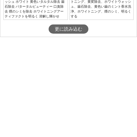
ッシュ ホワイト 黄色いタルタル除去 歯
トニング、黄変除去、ホワイトウォッシ
石除去 バタータルビューティー 口臭除
ュ、歯石除去、黄色い歯のミント香水洗
去 煙のシミを除去 ホワイトニングアー
浄、ホワイトニング、煙のシミ、明るく
ティファクトを明るく 溶解し輝かせ
する
更に読み込む