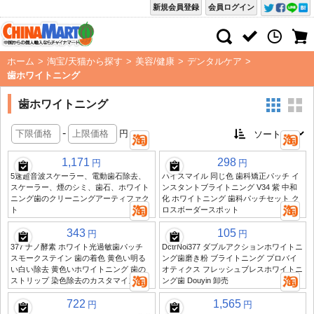
新規会員登録
会員ログイン
ホーム
>
淘宝/天猫から探す
>
美容/健康
>
デンタルケア
>
歯ホワイトニング
歯ホワイトニング
-
円
1,171
298
円
円
5速超音波スケーラー、電動歯石除去、
ハイスマイル 同じ色 歯科矯正パッチ イ
スケーラー、煙のシミ、歯石、ホワイト
ンスタントブライトニング V34 紫 中和
ニング歯のクリーニングアーティファク
化 ホワイトニング 歯科パッチセット ク
ト
ロスボーダースポット
343
105
円
円
377 ナノ酵素 ホワイト光過敏歯パッチ
DctrNoi377 ダブルアクションホワイトニ
スモークステイン 歯の着色 黄色い明る
ング歯磨き粉 ブライトニング プロバイ
い白い除去 黄色いホワイトニング 歯の
オティクス フレッシュブレスホワイトニ
ストリップ 染色除去のカスタマイズ
ング歯 Douyin 卸売
722
1,565
円
円