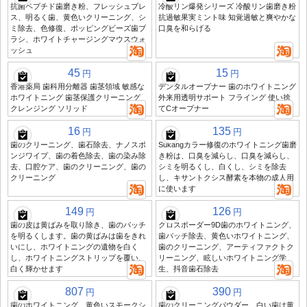
抗菌ペプチド歯磨き粉、フレッシュブレ
冷酸リン爆発シリーズ 冷酸リン歯磨き粉
ス、明るく歯、黄色いクリーニング、シ
抗過敏果実ミント味 知覚過敏と爽やかな
ミ除去、色修復、ポッピングビーズ歯ブ
口臭を和らげる
ラシ、ホワイトチャージングマウスウォ
ッシュ
45
15
円
円
香港薬局 歯科用分離器 歯茎領域 敏感な
デンタルオープナー 歯のホワイトニング
ホワイトニング 歯茎保護クリーニング
外来用透明サポート フライング 使い捨
クレンジング ソリッド
てCオープナー
16
135
円
円
歯のクリーニング、歯石除去、ナノスポ
Sukangカラー修復のホワイトニング歯磨
ンジワイプ、歯の着色除去、歯の染み除
き粉は、口臭を減らし、口臭を減らし、
去、口腔ケア、歯のクリーニング、歯の
シミを明るくし、白くし、シミを除去
クリーニング
し、キサントクシス酵素を本物の成人用
に使います
149
126
円
円
歯の皮は黄ばみを取り除き、歯のパッチ
クロスボーダー9D歯のホワイトニング、
を明るくします。歯の黄ばみは歯をきれ
歯パッチ除去、黄色いホワイトニング、
いにし、ホワイトニングの遺物を白く
歯のクリーニング、アーティファクトク
し、ホワイトニングストリップを覆い、
リーニング、眩しいホワイトニング学
白く輝かせます
生、抖音歯石除去
807
390
円
円
歯のホワイトニング、黄色いスモークシ
歯のクリーニングパウダー、白い歯は黄