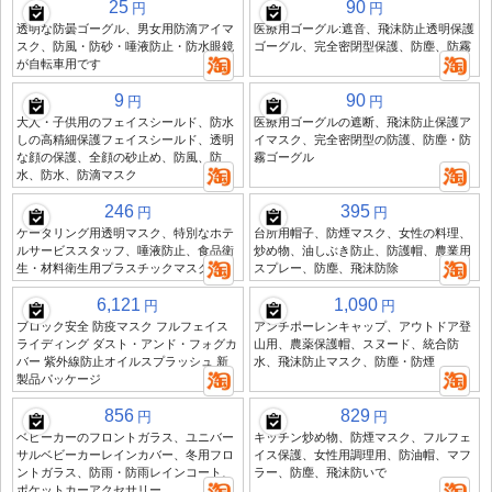
25
90
円
円
透明な防曇ゴーグル、男女用防滴アイマ
医療用ゴーグル:遮音、飛沫防止透明保護
スク、防風・防砂・唾液防止・防水眼鏡
ゴーグル、完全密閉型保護、防塵、防霧
が自転車用です
9
90
円
円
大人・子供用のフェイスシールド、防水
医療用ゴーグルの遮断、飛沫防止保護ア
しの高精細保護フェイスシールド、透明
イマスク、完全密閉型の防護、防塵・防
な顔の保護、全顔の砂止め、防風、防
霧ゴーグル
水、防水、防滴マスク
246
395
円
円
ケータリング用透明マスク、特別なホテ
台所用帽子、防煙マスク、女性の料理、
ルサービススタッフ、唾液防止、食品衛
炒め物、油しぶき防止、防護帽、農業用
生・材料衛生用プラスチックマスク
スプレー、防塵、飛沫防除
6,121
1,090
円
円
ブロック安全 防疫マスク フルフェイス
アンチポーレンキャップ、アウトドア登
ライディング ダスト・アンド・フォグカ
山用、農薬保護帽、スヌード、統合防
バー 紫外線防止オイルスプラッシュ 新
水、飛沫防止マスク、防塵・防煙
製品パッケージ
856
829
円
円
ベビーカーのフロントガラス、ユニバー
キッチン炒め物、防煙マスク、フルフェ
サルベビーカーレインカバー、冬用フロ
イス保護、女性用調理用、防油帽、マフ
ントガラス、防雨・防雨レインコート、
ラー、防塵、飛沫防いで
ポケットカーアクセサリー