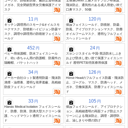
ゴーグル、防噴射防塵、霧防止透明保護
宝偉康DM95 三層メルトブロン布保護、
メガネ、完全閉鎖型男女労働保護アイマ
飛沫防止、通気性のある成人用使い捨て
スク
口鼻マスク、50個
11
120
円
円
キッチン調理用のスモーク&オイルスモ
保護フェイスシールド、防噴射、防曇、
ークマスク、防噴射ハイビジョン防曇マ
防風、アイプロテクションマスク、防塵
スク、調理や調理用の防噴射フェイスシ
オイルフームマスク、透明なフルフェイ
ールド
スヘッドシールド
452
24
円
円
ベビー用保護帽、防水フェイスシール
スポンジスタイル 中国-英語防水しぶき
ド、幼い赤ちゃん用の防護帽、防風性の
および防水し使い捨て保護フェイスシー
隔離帽、バケットハット
ルド 透明PET卸売医療用保護
34
126
円
円
メーカー自社ロット製透明防曇・飛沫防
Horse Headのフルフェイス防霧・飛沫防
滴煙・油煙幕、透明な視界遮蔽、高精細
止、ゴーグル、マスク、防滴ヘッド、メ
防疫フェイスシールド
ガネ、労働保護具、防塵フェイスシール
ド
33
105
円
円
Hainas Medical Isolation フェイスシール
保護フェイスシールド、アイプロテクシ
ド、防塵、防滴、防滴大型スクリーン保
ョン、高精細透明の両面フォグ防止スク
護、ヘッドマウント透明フェイスシール
リーンによる飛沫防止、調理・調理防
ド
止、油しきりや煙の防げ