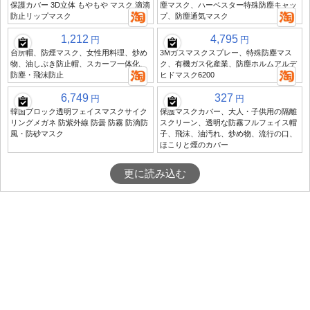
保護カバー 3D立体 もやもや マスク 滴滴
塵マスク、ハーベスター特殊防塵キャッ
防止リップマスク
プ、防塵通気マスク
1,212
4,795
円
円
台所帽、防煙マスク、女性用料理、炒め
3Mガスマスクスプレー、特殊防塵マス
物、油しぶき防止帽、スカーフ一体化、
ク、有機ガス化産業、防塵ホルムアルデ
防塵・飛沫防止
ヒドマスク6200
6,749
327
円
円
韓国ブロック透明フェイスマスクサイク
保護マスクカバー、大人・子供用の隔離
リングメガネ 防紫外線 防曇 防霧 防滴防
スクリーン、透明な防霧フルフェイス帽
風・防砂マスク
子、飛沫、油汚れ、炒め物、流行の口、
ほこりと煙のカバー
更に読み込む