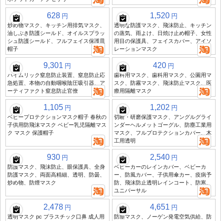
628
1,520
円
円
炒め物マスク、キッチン用排気マスク、
透明な防護マスク、飛沫防止、キッチン
油しぶき防護シールド、オイルスプラッ
の蒸気、雨よけ、日焼け止め帽子、女性
シュ防護シールド、フルフェイス保護皿
用目の保護具、フェイスカバー、アイソ
帽子
レーションマスク
9,301
420
円
円
ハイムリック窒息防止装置、窒息防止応
歯科用マスク、歯科用マスク、公園用マ
急処置、本物の自動咽喉陰圧吸引器、ア
スク、防霧マスク、飛沫防止マスク、医
ーティファクト窒息防止官僚
療用隔離マスク
1,105
1,202
円
円
ベビープロテクションマスク帽子 春秋の
切断・研磨保護マスク、アングルグライ
子供用防飛沫マスク ベビー乳児隔離マス
ンダーヘルメットゴーグル、防塵工業用
ク マスク 保護帽子
マスク、フルプロテクションカバー、木
工用透明
930
2,540
円
円
防護マスク、飛沫防止、眼保護具、全身
ベビーカーのレインカバー、ベビーカ
防護マスク、両面高精細、透明、防曇、
ー、防風カバー、子供用傘カー、疫病予
炒め物、防煙マスク
防、飛沫防止透明レインコート、防寒、
ユニバーサル
2,478
4,651
円
円
透明マスク pc プラスチック口鼻 成人用
防塵マスク、ノーゲン発電空気供給、防