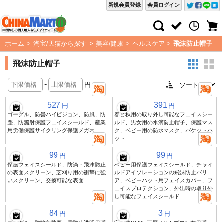
新規会員登録
会員ログイン
ホーム
>
淘宝/天猫から探す
>
美容/健康
>
ヘルスケア
>
飛沫防止帽子
飛沫防止帽子
-
円
527
391
円
円
ゴーグル、防曇ハイビジョン、防風、防
春と秋用の取り外し可能なフェイスシー
塵、防濺射保護フェイスシールド、産業
ルド、男女用の水滴防止帽子、保護マス
用労働保護サイクリング保護メガネ
ク、ベビー用の防水マスク、バケットハ
ット
99
99
円
円
保護フェイスシールド、防滴・飛沫防止
ベビー用保護フェイスシールド、チャイ
の表面スクリーン、芝刈り用の衝撃に強
ルドアイソレーションの飛沫防止バリ
いスクリーン、交換可能な表面
ア、ベビーハット用フェイスカバー、フ
ェイスプロテクション、外出時の取り外
し可能なフェイスシールド
84
3
円
円