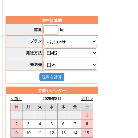
送料計算機
kg
重量
プラン
発送方法
発送先
営業カレンダー
< 前月
2026年8月
翌月 >
日
月
火
水
木
金
土
1
2
3
4
5
6
7
8
9
10
11
12
13
14
15