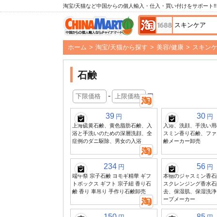
淘宝/天猫など中国からの個人輸入・仕入・買い付けをサポート!!
ホーム
>
淘宝/天猫から探す
>
美容/健康
>
スキン
石鹸
-
円
39
30
円
円
上海硫黄石鹸、黄色脂肪石鹸、入
入浴、洗顔、手洗い用の
浴と手洗いのための深層洗顔、全
スミン香り石鹸、ファ
症例のダニ駆除、男女の入浴
鹸メーカー卸売
234
56
円
円
端午祭 宗子石鹸 ヨモギ精華 ギフ
本物のジャスミン香石鹸
トボックス ギフト 宗子紐 香り石
スクレンジング香水石
鹸 香り 車吊り 手作り石鹸卸売
去、保湿肌、保湿洗浄
ープメーカー
150
85