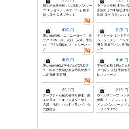
円
円
韓宝利香粉石鹸 バス洗顔 バスソー
ラックス石鹸 本物の
プ エッセンシャルオイル 石鹸 長
家族向けの手頃な価格
持ち香水 公式ブランド
洗顔 香水 長持ちハン
430
228
円
円
Shufujia石鹸、エボニーローズ、赤
デットール ミントアイ
ザクロ3本、椿、洗顔、入浴、手洗
ヘルシークリーニング 
い、手頃な価格のファミリーパッ
男女 家庭用 バス 香石鹸
ク
ース
403
456
円
円
Shufujia石鹸は本物の公式旗艦店
本物の石鹸 125g 男
で、卸売で快適な家族用男女用バ
ダニ除去 洗顔 手持ち香石
ス用石鹸 家庭用
ia バスソープ
247
215
円
円
スーフジャ石鹸の長持ち香水、白
ウィルスソープ ハン
茶の香り、ニキビ皮膚ダニ除去、
保湿 ソープ ジェント
入浴・洗顔、ハンドブランド、公
メンズバス ソープ メ
式旗艦店
ーサイズ 125g