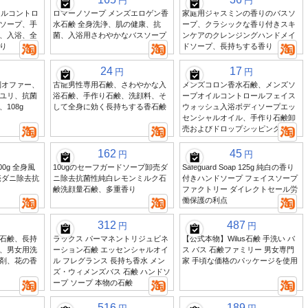
円
円
オイルコントロ
ロマーノソープ メンズエロゲン香
家庭用ジャスミンの香りのバスソ
ソープ、手
水石鹸 全身洗浄、肌の健康、抗
ープ、クラシックな香り付きスキ
、入浴、全
菌、入浴用さわやかなバスソープ
ンケアのクレンジングハンドメイ
り
ドソープ、長持ちする香り
24
17
円
円
別オファー、
古龍男性専用石鹸、さわやかな入
メンズコロン香水石鹸、メンズソ
ユリ、抗菌
浴石鹸、手作り石鹸、洗顔料、そ
ープオイルコントロールフェイス
108g
して全身に効く長持ちする香石鹸
ウォッシュ入浴ボディソープエッ
センシャルオイル、手作り石鹸卸
売およびドロップシッピング
162
45
円
円
0g 全身風
100gのセーフガードソープ卸売ダ
Safeguard Soap 125g 純白の香り
売ダニ除去抗
ニ除去抗菌性純白レモンミルク石
付きハンドソープ フェイスソープ
鹸洗顔量石鹸、多重香り
ファクトリー ダイレクトセール労
働保護の利点
312
487
円
円
石鹸、長持
ラックス パーマネントリジュビネ
【公式本物】Wilus石鹸 手洗い バ
、男女用洗
ーション石鹸 エッセンシャルオイ
ス バス 石鹸ファミリー 男女専門
剤、花の香
ル フレグランス 長持ち香水 メン
家 手頃な価格のパッケージを使用
ズ・ウィメンズバス 石鹸 ハンドソ
ープ ソープ 本物の石鹸
516
189