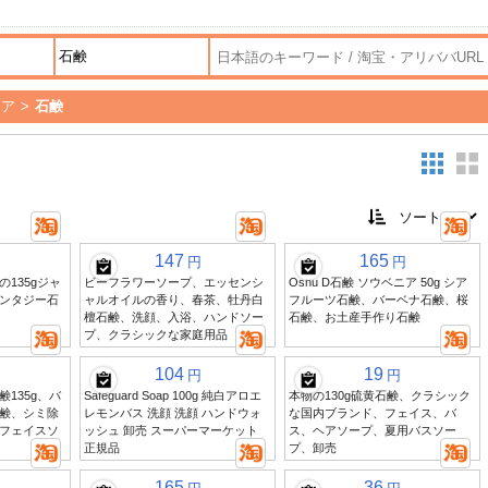
ケア
>
石鹸
147
165
円
円
135gジャ
ビーフラワーソープ、エッセンシ
Oshu D石鹸 ソウベニア 50g シア
ンタジー石
ャルオイルの香り、春茶、牡丹白
フルーツ石鹸、バーベナ石鹸、桜
檀石鹸、洗顔、入浴、ハンドソー
石鹸、お土産手作り石鹸
プ、クラシックな家庭用品
104
19
円
円
135g、バ
Safeguard Soap 100g 純白アロエ
本物の130g硫黄石鹸、クラシック
鹸、シミ除
レモンバス 洗顔 洗顔 ハンドウォ
な国内ブランド、フェイス、バ
フェイスソ
ッシュ 卸売 スーパーマーケット
ス、ヘアソープ、夏用バスソー
正規品
プ、卸売
165
36