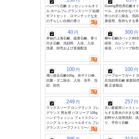
円
円
ハンバリ石鹸 エッセンシャルオイ
Gulong男性用石鹸
ル ホームフレグランスソープ 結婚
ール、さわやかなバス
ギフトセット、ロマンチックな女
作りのダニ除去、洗顔
の子らしい白桃の香り
身使用、長持ちする香
40
300
円
円
本物の上海石鹸、硫黄石鹸、香り
柳申石鹸(3パック)特
付き石鹸、洗顔料、入浴、入浴、
緑茶、カレンデュラ、
洗濯、卸売および直接配送
保湿、バスソープ卸売、
100
100
円
円
濁り除去石鹸100g、赤ザクロ椿、
ソープセーフガード 10
抗菌・ダニ除去、入浴、洗手、洗
呂洗顔用石鹸 家庭卸
顔、卸売
菌 正規製品
249
257
円
円
ラックスソープ ロングランス フレ
古い家庭用ジャスミン
グランス 男女用 バスソープ 105g
ちする香水の大きな塊
ハンドウォッシュ フェイスクレン
顔料や入浴用洗剤、洗
ジング エッセンシャルオイル フレ
り、手作り石鹸
グランスソープファミリーパック
395
313