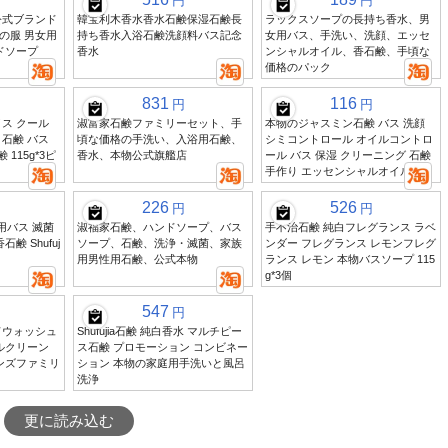
円
円
公式ブランド
韓宝利木香水香水石鹸保湿石鹸長
ラックスソープの長持ち香水、男
の服 男女用
持ち香水入浴石鹸洗顔料バス記念
女用バス、手洗い、洗顔、エッセ
ドソープ
香水
ンシャルオイル、香石鹸、手頃な
価格のパック
831
116
円
円
ス クール
淑富家石鹸ファミリーセット、手
本物のジャスミン石鹸 バス 洗顔
石鹸 バス
頃な価格の手洗い、入浴用石鹸、
シミコントロール オイルコントロ
 115g*3ピ
香水、本物公式旗艦店
ール バス 保湿 クリーニング 石鹸
手作り エッセンシャルオイル
226
526
円
円
女用バス 滅菌
淑福家石鹸、ハンドソープ、バス
手不治石鹸 純白フレグランス ラベ
鹸 Shufuj
ソープ、石鹸、洗浄・滅菌、家族
ンダー フレグランス レモンフレグ
用男性用石鹸、公式本物
ランス レモン 本物バスソープ 115
g*3個
547
円
ドウォッシュ
Shufujia石鹸 純白香水 マルチピー
ルクリーン
ス石鹸 プロモーション コンビネー
ンズファミリ
ション 本物の家庭用手洗いと風呂
洗浄
更に読み込む