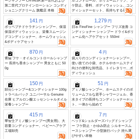
ーシャンプー CHYAISA 第一世代および
ルコントロール、ボリュームアップ、フ
第二世代プロテインローション コンディ
ケ防止、香料、ボディウォッシュ、コン
ショニングクリーム 旗艦店 本格
ディショナーセット、長持ちする香水
141
1,279
円
円
ポリペプチドケラチンシャンプー、保湿
日本 FinoFine シャンプー フリズ改善 コ
保湿ボディウォッシュ、栄養スムージン
ンディショナー シャンプー ドライ&ボリ
グコンディショナー、ホームウォッシュ
ューム化ヘアケアセット 550ml
&ボディケアセット
870
4
円
円
青陽 フケ・オイルコントロールシャンプ
袋入りのコンディショナーシャンプー、
ー 長持ち香水シャンプー 男女ともに 50
使い捨ての小袋、ホテルやホームステイ
0g
向けの便利な卸売品、トイレタリー、ボ
ディウォッシュ
150
51
円
円
卸売シャンプー&コンディショナー 100g
アミノ酸シャンプー、ホームステイのボ
トラベルパック ユニバーサル Genuine
リュームフルな若手シャワージェル、香
在庫 ヒアルロン酸エッセンシャルオイル
水タイプの長持ちコンディショナーセッ
栄養シャンプー
ト、一体から始めて
415
7
円
円
華智士アミノ酸シャンプー(男女用)、大
ヘッド&ショルダーズバッグドシャンプ
容量コンディショナー、ベビーヘアケア
ー フケ防止・かゆみ防止 シルキースム
工場卸売
ースシャンプー 小型旅行パック 持ち運
びやすい本物