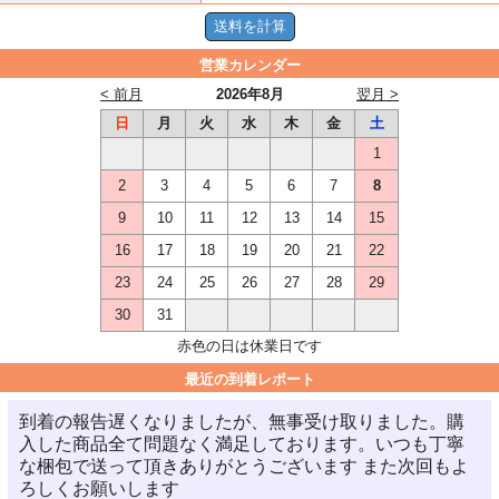
営業カレンダー
< 前月
2026年8月
翌月 >
日
月
火
水
木
金
土
1
2
3
4
5
6
7
8
9
10
11
12
13
14
15
16
17
18
19
20
21
22
23
24
25
26
27
28
29
30
31
赤色の日は休業日です
最近の到着レポート
到着の報告遅くなりましたが、無事受け取りました。購
入した商品全て問題なく満足しております。いつも丁寧
な梱包で送って頂きありがとうございます また次回もよ
ろしくお願いします