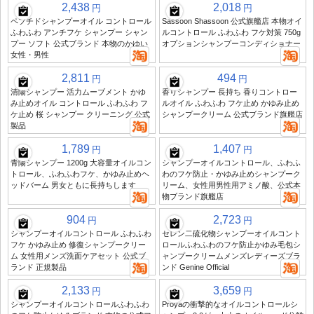
2,438
2,018
円
円
ペプチドシャンプーオイル コントロール
Sassoon Shassoon 公式旗艦店 本物オイ
ふわふわ アンチフケ シャンプー シャン
ルコントロール ふわふわ フケ対策 750g
プー ソフト 公式ブランド 本物のかゆい
オプションシャンプーコンディショナー
女性・男性
2,811
494
円
円
清陽シャンプー 活力ムーブメント かゆ
香りシャンプー 長持ち 香りコントロー
み止めオイル コントロール ふわふわ フ
ルオイル ふわふわ フケ止め かゆみ止め
ケ止め 桜 シャンプー クリーニング 公式
シャンプークリーム 公式ブランド旗艦店
製品
1,789
1,407
円
円
青陽シャンプー 1200g 大容量オイルコン
シャンプーオイルコントロール、ふわふ
トロール、ふわふわフケ、かゆみ止めヘ
わのフケ防止・かゆみ止めシャンプーク
ッドバーム 男女ともに長持ちします
リーム、女性用男性用アミノ酸、公式本
物ブランド旗艦店
904
2,723
円
円
シャンプーオイルコントロール ふわふわ
セレン二硫化物シャンプーオイルコント
フケ かゆみ止め 修復シャンプークリー
ロールふわふわのフケ防止かゆみ毛包シ
ム 女性用メンズ洗面ケアセット 公式ブ
ャンプークリームメンズレディーズブラ
ランド 正規製品
ンド Genine Official
2,133
3,659
円
円
シャンプーオイルコントロールふわふわ
Proyaの衝撃的なオイルコントロールシ