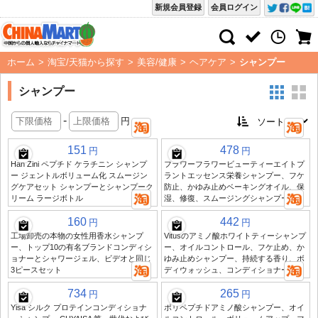
新規会員登録
会員ログイン
ホーム
>
淘宝/天猫から探す
>
美容/健康
>
ヘアケア
>
シャンプー
シャンプー
-
円
151
478
円
円
Han Zini ペプチド ケラチニン シャンプ
フラワーフラワービューティーエイトプ
ー ジェントルボリューム化 スムージン
ラントエッセンス栄養シャンプー、フケ
グケアセット シャンプーとシャンプーク
防止、かゆみ止めベーキングオイル、保
リーム ラージボトル
湿、修復、スムージングシャンプー
160
442
円
円
工場卸売の本物の女性用香水シャンプ
Vitusのアミノ酸ホワイトティーシャンプ
ー、トップ10の有名ブランドコンディシ
ー、オイルコントロール、フケ止め、か
ョナーとシャワージェル、ビデオと同じ
ゆみ止めシャンプー、持続する香り、ボ
3ピースセット
ディウォッシュ、コンディショナー
734
265
円
円
Yisa シルク プロテインコンディショナ
ポリペプチドアミノ酸シャンプー、オイ