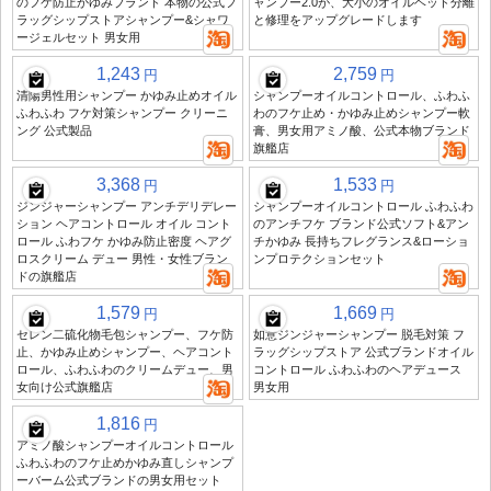
のフケ防止かゆみブランド 本物の公式フ
ャンプー2.0が、大小のオイルヘッド分離
ラッグシップストアシャンプー&シャワ
と修理をアップグレードします
ージェルセット 男女用
1,243
2,759
円
円
清陽男性用シャンプー かゆみ止めオイル
シャンプーオイルコントロール、ふわふ
ふわふわ フケ対策シャンプー クリーニ
わのフケ止め・かゆみ止めシャンプー軟
ング 公式製品
膏、男女用アミノ酸、公式本物ブランド
旗艦店
3,368
1,533
円
円
ジンジャーシャンプー アンチデリデレー
シャンプーオイルコントロール ふわふわ
ション ヘアコントロール オイル コント
のアンチフケ ブランド公式ソフト&アン
ロール ふわフケ かゆみ防止密度 ヘアグ
チかゆみ 長持ちフレグランス&ローショ
ロスクリーム デュー 男性・女性ブラン
ンプロテクションセット
ドの旗艦店
1,579
1,669
円
円
セレン二硫化物毛包シャンプー、フケ防
如意ジンジャーシャンプー 脱毛対策 フ
止、かゆみ止めシャンプー、ヘアコント
ラッグシップストア 公式ブランドオイル
ロール、ふわふわのクリームデュー、男
コントロール ふわふわのヘアデュース
女向け公式旗艦店
男女用
1,816
円
アミノ酸シャンプーオイルコントロール
ふわふわのフケ止めかゆみ直しシャンプ
ーバーム公式ブランドの男女用セット