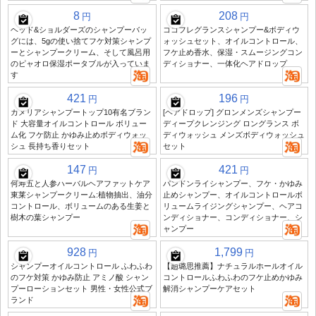
8
208
円
円
ヘッド&ショルダーズのシャンプーバッ
ココフレグランスシャンプー&ボディウ
グには、5gの使い捨てフケ対策シャンプ
ォッシュセット、オイルコントロール、
ーとシャンプークリーム、そして風呂用
フケ止め香水、保湿・スムージングコン
のピャオロ保湿ポータブルが入っていま
ディショナー、一体化ヘアドロップ
す
421
196
円
円
カメリアシャンプートップ10有名ブラン
[ヘアドロップ] グロンメンズシャンプー
ド 大容量オイルコントロール ボリュー
ディープクレンジング ロングランス ボ
ム化 フケ防止 かゆみ止めボディウォッ
ディウォッシュ メンズボディウォッシュ
シュ 長持ち香りセット
セット
147
421
円
円
何寿五と人参ハーバルヘアファットケア
パンドンライシャンプー、フケ・かゆみ
東莱シャンプークリーム:植物抽出、油分
止めシャンプー、オイルコントロールボ
コントロール、ボリュームのある生姜と
リュームライジングシャンプー、ヘアコ
樹木の葉シャンプー
ンディショナー、コンディショナー、シ
ャンプー
928
1,799
円
円
シャンプーオイルコントロール ふわふわ
【趙璐思推薦】ナチュラルホールオイル
のフケ対策 かゆみ防止 アミノ酸 シャン
コントロールふわふわのフケ止めかゆみ
プーローションセット 男性・女性公式ブ
解消シャンプーケアセット
ランド