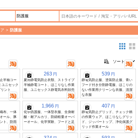
ケア
>
防護服
263
539
円
円
止半袖コー
夏用静電気防止衣類、ストライプ
静電気防止服、塗装防止服、青い
 ユニセック
半袖静電コート、ほこりなし作業
フード付き分割静電服、ほこりの
プリント
服、ユニセックス静電気衣料卸売
ない作業用クリーンな衣服、清潔
な衣服
1,966
407
円
円
織布、一体
化学防護服、一体型衣服、全身耐
静電気防止グリッド、チェック柄
オール、豚
酸・耐アルカリ、防錆軽量オーバ
の作業ウェア、ほこりなしグリッ
ント、防雨
ーオール、化学実験、フードと足
ド、ジッパートップ、浄化保護グ
リッド作業オール
374
593