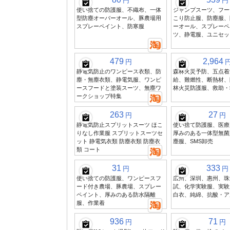
円
円
使い捨ての防護服、不織布、一体
ジャンプスーツ、フー
型防塵オーバーオール、豚農場用
こり防止服、防塵服、
スプレーペイント、防寒服
ーオール、スプレーペ
ツ、静電服、ユニセッ
479
2,964
円
静電気防止のワンピース衣類、防
森林火災予防、五点着
塵・無塵衣類、静電気服、ワンピ
給、難燃性、断熱材、
ースフードと塗装スーツ、無塵ワ
林火災防護服、救助・
ークショップ特集
263
27
円
円
静電気防止スプリットスーツ ほこ
使い捨て防護服、医療
りなし作業服 スプリットスーツセ
厚みのある一体型無菌
ット 静電気衣類 防塵衣類 防塵衣
塵服、SMS卸売
類 コート
31
333
円
円
使い捨ての防護服、ワンピースフ
広州、深圳、惠州、珠
ード付き農場、豚農場、スプレー
試、化学実験服、実験
ペイント、厚みのある防水隔離
白衣、純綿、抗酸・ア
服、作業着
936
71
円
円