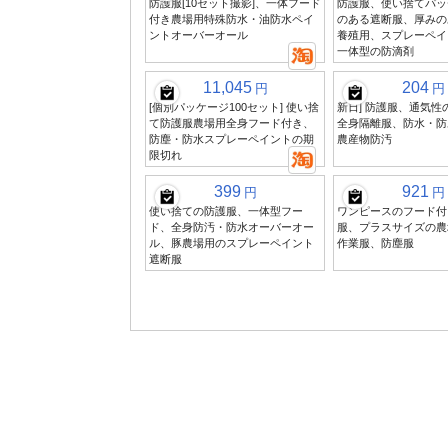
防護服[10セット撮影]、一体フード
防護服、使い捨てパッ
付き農場用特殊防水・油防水ペイ
のある遮断服、厚みの
ントオーバーオール
養殖用、スプレーペイ
一体型の防滴剤
11,045
204
円
円
[個別パッケージ100セット] 使い捨
新日] 防護服、通気性
て防護服農場用全身フード付き、
全身隔離服、防水・防
防塵・防水スプレーペイントの期
農産物防汚
限切れ
399
921
円
円
使い捨ての防護服、一体型フー
ワンピースのフード付
ド、全身防汚・防水オーバーオー
服、プラスサイズの農
ル、豚農場用のスプレーペイント
作業服、防塵服
遮断服