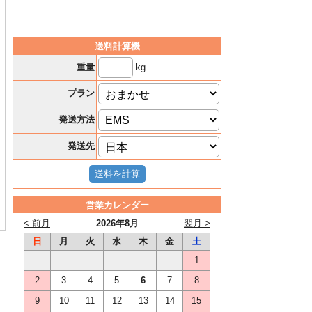
送料計算機
kg
重量
プラン
発送方法
発送先
営業カレンダー
< 前月
2026年8月
翌月 >
日
月
火
水
木
金
土
1
2
3
4
5
6
7
8
9
10
11
12
13
14
15