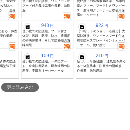
チ、通気性
使い捨ての防護服、ワンピースの
使い捨ての防護服1000着、防水特
ある防水、
フード付き農場工場作業着、防塵
別オファー、フード付きワンピー
ント、全身
服
ス、農場用クリーナーと塗装用保
護のフルセット
948
922
円
円
のある一体型
使い捨ての防護服、フード付き一
【10セットのショットを撮る】大
塵作業着、
体型、遮断、防塵、防水、農場用
型防護服、ワンピースフード付き
の特殊厚塗り、そして防塵服の賞
農場防水スプレーペイントオーバ
味期限
ーオール、使い捨て
109
210
円
円
き豚の防護
使い捨ての防護服、一体型フー
新しい日号]保護服、通気性を高め
場塗装工場
ド、全身防塵防水、豚農場用の防
る一体型防水・防塵性の隔離服、
寒服、不織布オーバーオール
作業着、防汚農場
更に読み込む