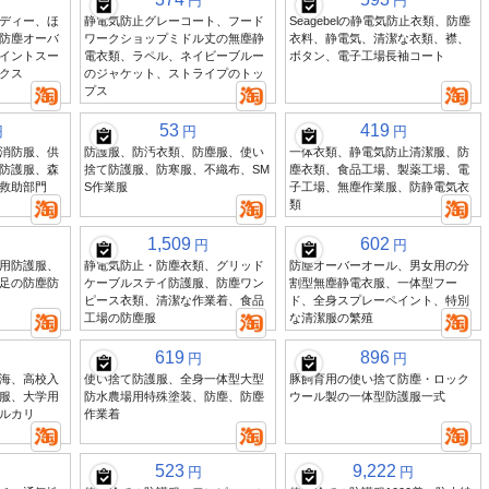
円
円
ディー、ほ
静電気防止グレーコート、フード
Seagebelの静電気防止衣類、防塵
防塵オーバ
ワークショップミドル丈の無塵静
衣料、静電気、清潔な衣類、襟、
イントスー
電衣類、ラペル、ネイビーブルー
ボタン、電子工場長袖コート
クス
のジャケット、ストライプのトッ
プス
53
419
円
円
円
消防服、供
防護服、防汚衣類、防塵服、使い
一体衣類、静電気防止清潔服、防
防護服、森
捨て防護服、防寒服、不織布、SM
塵衣類、食品工場、製薬工場、電
救助部門
S作業服
子工場、無塵作業服、防静電気衣
類
1,509
602
円
円
用防護服、
静電気防止・防塵衣類、グリッド
防塵オーバーオール、男女用の分
足の防塵防
ケーブルステイ防護服、防塵ワン
割型無塵静電衣服、一体型フー
ピース衣類、清潔な作業着、食品
ド、全身スプレーペイント、特別
工場の防塵服
な清潔服の繁殖
619
896
円
円
海、高校入
使い捨て防護服、全身一体型大型
豚飼育用の使い捨て防塵・ロック
服、大学用
防水農場用特殊塗装、防塵、防塵
ウール製の一体型防護服一式
ルカリ
作業着
523
9,222
円
円