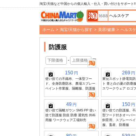
淘宝/天猫など中国からの個人輸入・仕入・買い付けをサポート!!
ホーム
>
淘宝/天猫から探す
>
美容/健康
>
ヘルス
防護服
-
円
150
269
円
円
使い捨ての不織布、一体型フー
東莞スポット静電気防
ド、全身防塵防水、農場スプレー
ト 青と白の夏の防塵服
ペイント作業服、隔離服、防護服
スワークウェア ロゴ
49
150
円
円
使い捨て隔離ガウン SMS PP 使い
使い捨ての防護服、不
捨て防護服 防疫 防塵 通気性 外科
型フード付きオーバー
用服 ワークウェア工場卸売
飼育用、スプレーペイ
服、畜産、防塵服
80
539