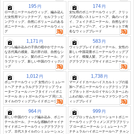
195
174
円
円
ローポニーテールのウィッグ、編み込ん
女性用のポニーテールウィッグ、クリッ
だ女性用マジックテープ、セルフラッピ
プ式の長いストレートヘア、偽のハイタ
ングウィッグ、自然にボリュームのある
イ、フェイクポニーテール、自然なボリ
ポニーテール、ハイポニーテールウィッ
ュームアップヘア、インターネットで有
グ
名なウィッグブレード
1,171
583
円
円
かつら編み込みの子供の穏やかでクール
ウィッグブレイドポニーテール、女性の
な古代風の感覚、花の芽の頭、自然なシ
新しい中国花蕾ポニーテールウィッグブ
ミュレーション、髪のポニーテール、グ
レイド、模擬人髪、アンティークウィッ
ラブクリップ、新しい中国のウィッグバ
ググラブクリップサイドポニーテール
ッグ
1,012
1,738
円
円
ポニーテールウィッグ 女性のシミュレー
マーメイドカールハイスカルトップの追
トヘア ナチュラルグラブクリップ ウォ
加ヘアポニーテールウィッグクリップタ
ーターフォール ハーフタイド ハイポニ
イプホットガールロイヤルシスターふわ
ーテール ホットガールグループ 同じス
ふわの短いポニーテールファウンテンウ
タイルのウィッグブレイドポニーテール
ィッグブレイド
964
999
円
円
新しい中国のウィッグ編み込み、ポニー
ペアブロッサムカーリーショートポニー
テールガール、クールな感触のチャイナ
テールウィッグ ウィメンズグラブクリッ
サイドポニーテールウィッググラブクリ
プ ローポニーテール シミュレートヘア
ップ、古代スタイルのシミュレーション
ナチュラルハイポニーテールヘア チャン