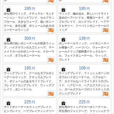
ル
ル
195
195
円
円
女性用のウィッグ、ナチュラル・モミテ
ウィッグ、編み込み、新しいハイライト
ーション・マジックワンド、セルフラッ
染めのヘアバンドル、模倣ロータイ、ダ
プカール、大きなウェーブ、低いポニー
ブルブレイド、ロングブレイド、ヘアア
テール、余分な髪、ボリュームのあるポ
クセサリー、ドーパミンポニーテールウ
ニーテールウィッグ
ィッグ
300
139
円
円
女性用の短いポニーテールの徐昌ウィッ
ポニーテールウィッグ、ハイポニーテー
グ、ハイクラウンの人工ヒトヘア、マー
ル模倣ヘア、ハーフバン、ウォーターフ
メイドカールのポニーテール、クローウ
ォールクリップ超軽量ナチュラルカー
ィッグ、ダブルポニーテール
ル、フェイクポニーテール、ウィッグ、
ブレイド
195
108
円
円
ウィッグブレイド、クールなダブルポニ
ウィッグブレイド、フィッシュボーンの
ーテールウィッグ、ナチュラルブレイ
ダブルハイポニーテール、リアルなヘ
ド、ボリュームのあるサイドブレイド、
ア、カラフルなハイライトダイドのブレ
ブレイズドロングブレイド、ウィッグブ
イド、ヘアピース、ヘアエクステンショ
レイド、ポニーテール
ン、ガールズグループのツイステッドボ
クシングブレイド
225
225
円
円
サイドポニーテールウィッグブレイド、
女性用のウィッグクローポニーテール、
ピンブレイド、ヘアブレイディングツー
学生用のフェイクヘア、ファッショナブ