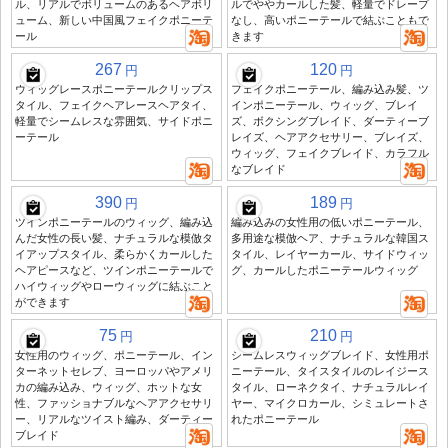
ル、リアルでボリュームのあるヘアボリ
ルでややカールした髪、軽量でドレープ
ューム、新しい中国風フェイクポニーテ
なし、高いポニーテールで結ぶこともで
ール
きます
267
120
円
円
ウィッグレースポニーテールクリップス
フェイクポニーテール、編み込み髪、ツ
タイル、フェイクヘアレースヘアタイ、
インポニーテール、ウィッグ、ブレイ
軽量でシームレスな雰囲気、サイドポニ
ズ、ボクシングブレイド、ダーティーブ
ーテール
レイズ、ヘアアクセサリー、ブレイズ、
ウィッグ、フェイクブレイド、カラフル
なブレイド
390
189
円
円
ツインポニーテールのウィッグ、編み込
編み込みの女性用の低いポニーテール、
んだ女性の長い髪、ナチュラルな模倣タ
多用途な模倣ヘア、ナチュラルな韓国ス
イアップスタイル、柔らかくカールした
タイル、レイヤーカール、サイドウィッ
ヘアピースなど、ツインポニーテールで
グ、カールしたポニーテールウィッグ
ハイウィッグやローウィッグに結ぶこと
ができます
75
210
円
円
女性用のウィッグ、ポニーテール、イン
シームレスウィッグブレイド、女性用ポ
ターネットセレブ、ヨーロッパやアメリ
ニーテール、タイスタイルのレイジース
カの編み込み、ウィッグ、ホットな女
タイル、ローネクタイ、ナチュラルレイ
性、ファッショナブルなヘアアクセサリ
ヤー、マイクロカール、シミュレートさ
ー、リアルなツイスト編み、ダーティー
れたポニーテール
ブレイド