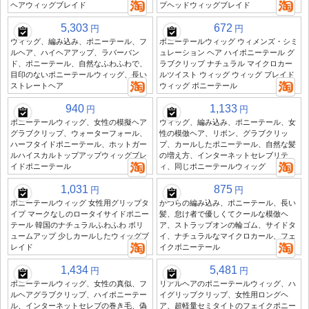
ヘアウィッグブレイド
プヘッドウィッグブレイド
5,303
672
円
円
ウィッグ、編み込み、ポニーテール、フ
ポニーテールウィッグ ウィメンズ・シミ
ルヘア、ハイヘアアップ、ラバーバン
ュレーション ヘア ハイポニーテール グ
ド、ポニーテール、自然なふわふわで、
ラブクリップ ナチュラル マイクロカー
目印のないポニーテールウィッグ、長い
ルツイスト ウィッグ ウィッグ ブレイド
ストレートヘア
ウィッグ ポニーテール
940
1,133
円
円
ポニーテールウィッグ、女性の模擬ヘア
ウィッグ、編み込み、ポニーテール、女
グラブクリップ、ウォーターフォール、
性の模倣ヘア、リボン、グラブクリッ
ハーフタイドポニーテール、ホットガー
プ、カールしたポニーテール、自然な髪
ルハイスカルトップアップウィッグブレ
の増え方、インターネットセレブリテ
イドポニーテール
ィ、同じポニーテールウィッグ
1,031
875
円
円
ポニーテールウィッグ 女性用グリップタ
かつらの編み込み、ポニーテール、長い
イプ マークなしのロータイサイドポニー
髪、怠け者で優しくてクールな模倣ヘ
テール 韓国のナチュラルふわふわ ボリ
ア、ストラップオンの輪ゴム、サイドタ
ュームアップ 少しカールしたウィッグブ
イ、ナチュラルなマイクロカール、フェ
レイド
イクポニーテール
1,434
5,481
円
円
ポニーテールウィッグ、女性の真似、フ
リアルヘアのポニーテールウィッグ、ハ
ルヘアグラブクリップ、ハイポニーテー
イグリップクリップ、女性用ロングヘ
ル、インターネットセレブの巻き毛、偽
ア、超軽量セミタイトのフェイクポニー