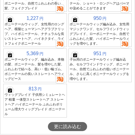
ポニーテール、自然でふわふわの長い
テール、ショート・ロングヘアはパーマ
髪、フェイクブレイド
や染めることができます
1,227
950
円
円
ポニーテールウィッグ、女性用のロング
ポニーテールウィッグ編み込み、女性用
ヘア、模擬ヒューマンヘアグラブクリッ
マジックワンド、セルフワインドウィッ
プ、ハイポニーテール、ナチュラルな長
グブレイド、ローポニーテール、自然で
いストレートヘア、ハイネクタイ、ライ
ふわふわした髪、ハイポニーテールウィ
トフェイクポニーテール
ッグを増やします。
5,369
951
円
円
ポニーテールウィッグ、編み込み、本物
子供用のポニーテールウィッグ編み込
の髪、ポニーテール、髪を増やした髪、
み、セルフワインドウィッグ、ポニーテ
ふわふわで結べる、高い・低い輪ゴム、
ール、自然でふわふわの低いポニーテー
ポニーテールの長いストレートヘアウィ
ル、さらに高くポニーテールウィッグを
ッグピース
増やします。
813
円
ウィッグブレイド 子供用シミュレートヘ
ア 軽量 一体型ストレートヘア ストレー
トヘア ハイポニーテール ふわふわボリ
ューム増大ウィッグブレイド ポニーテー
ル
更に読み込む