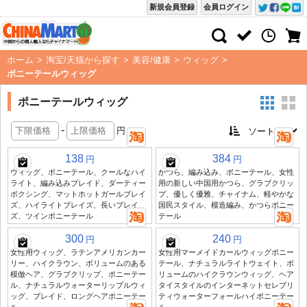
新規会員登録
会員ログイン
ホーム
>
淘宝/天猫から探す
>
美容/健康
>
ウィッグ
>
ポニーテールウィッグ
ポニーテールウィッグ
-
円
138
384
円
円
ウィッグ、ポニーテール、クールなハイ
かつら、編み込み、ポニーテール、女性
ライト、編み込みブレイド、ダーティー
用の新しい中国用かつら、グラブクリッ
ボクシング、マットホットガールブレイ
プ、優しく優雅、チャイナム、軽やかな
ズ、ハイライトブレイズ、長いブレイ
国民スタイル、模造編み、かつらポニー
ズ、ツインポニーテール
テール
300
240
円
円
女性用ウィッグ、ラテンアメリカンカー
女性用マーメイドカールウィッグポニー
リー、ハイクラウン、ボリュームのある
テール、ナチュラルライトウェイト、ボ
模倣ヘア、グラブクリップ、ポニーテー
リュームのハイクラウンウィッグ、ヘア
ル、ナチュラルウォーターリップルウィ
タイスタイルのインターネットセレブリ
ッグ、ブレイド、ロングヘアポニーテー
ティウォーターフォールハイポニーテー