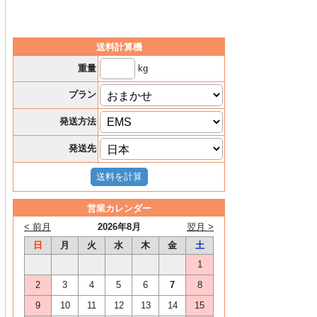
送料計算機
kg
重量
プラン
発送方法
発送先
営業カレンダー
< 前月
2026年8月
翌月 >
日
月
火
水
木
金
土
1
2
3
4
5
6
7
8
9
10
11
12
13
14
15