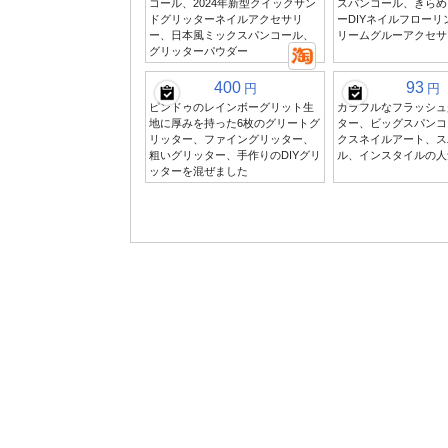
コール、2024年新型クイックサン
スパンコール、きらめ
ドグリッターネイルアクセサリ
ーDIYネイルフロー
ー、日本風ミックスパンコール、
リームグルーアクセサ
グリッターパウダー
400
93
円
円
ピンドゥのレインボーグリット生
カラフルなフラッシュ
地に厚みを持った6枚のグリートグ
ター、ビッグスパンコ
リッター、ファイングリッター、
クスネイルアート、ス
粗いグリッター、手作りのDIYグリ
ル、インスタイルの人
ッターを混ぜました