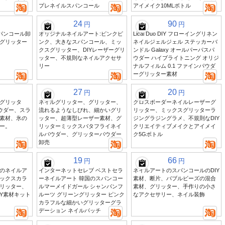
プレネイルスパンコール
アイメイク10MLボトル
24
90
円
円
スパンコール卸
オリジナルネイルアート:ピンクピ
Licai Duo DIY フローイングリネン
グリッター
ンク、大きなスパンコール、ミッ
ネイルジェルジェル ステッカーバ
クスグリッター、DIYレーザーグリ
ンドル Galaxy オールパーパスパ
ッター、不規則なネイルアクセサ
ウダー ハイブライトニング オリジ
リー
ナルフィルム 0.1 ファインパウダ
ーグリッター素材
27
20
円
円
グリッタ
ネイルグリッター、グリッター、
クロスボーダーネイルレーザーグ
パウダー、スラ
流れるようなしびれ、細かいグリ
リッター、ミックスグリッターラ
素材、氷の
ッター、超薄型レーザー素材、グ
ジングラジングラメ、不規則なDIY
ー。
リッターミックスバタフライネイ
クリエイティブメイクとアイメイ
ルパウダー、グリッターパウダー
ク5Gボトル
卸売
19
66
円
円
のネイルア
インターネットセレブ ベストセラ
ネイルアートのスパンコールのDIY
ックスカラ
ーネイルアート 韓国のスパンコー
素材、断片、バブルビーズの混合
リッター、
ルマーメイドガール シャンパンフ
素材、グリッター、手作りの小さ
IY素材キット
ルーツ グリーングリッター ピンク
なアクセサリー、ネイル装飾
カラフルな細かいグリッターグラ
デーション ネイルパッチ