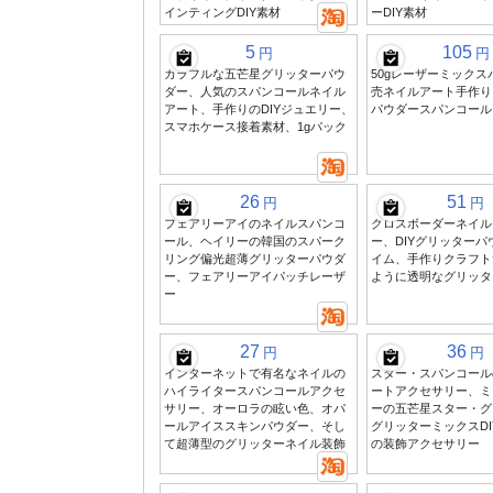
インティングDIY素材
ーDIY素材
5
105
円
円
カラフルな五芒星グリッターパウ
50gレーザーミック
ダー、人気のスパンコールネイル
売ネイルアート手作り
アート、手作りのDIYジュエリー、
パウダースパンコール
スマホケース接着素材、1gパック
26
51
円
円
フェアリーアイのネイルスパンコ
クロスボーダーネイル
ール、ヘイリーの韓国のスパーク
ー、DIYグリッター
リング偏光超薄グリッターパウダ
イム、手作りクラフト
ー、フェアリーアイパッチレーザ
ように透明なグリッタ
ー
27
36
円
円
インターネットで有名なネイルの
スター・スパンコール
ハイライタースパンコールアクセ
ートアクセサリー、ミ
サリー、オーロラの眩い色、オパ
ーの五芒星スター・グ
ールアイススキンパウダー、そし
グリッターミックスD
て超薄型のグリッターネイル装飾
の装飾アクセサリー