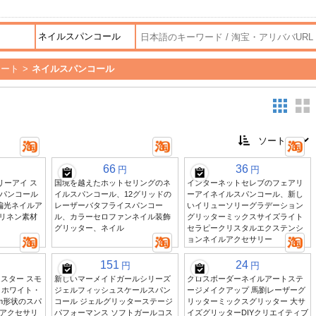
アート
>
ネイルスパンコール
66
36
円
円
リーアイ ス
国境を越えたホットセリングのネ
インターネットセレブのフェアリ
パンコール
イルスパンコール、12グリッドの
ーアイネイルスパンコール、新し
偏光ネイルア
レーザーバタフライスパンコー
いイリューソリーグラデーション
Yリネン素材
ル、カラーセロファンネイル装飾
グリッターミックスサイズライト
グリッター、ネイル
セラピークリスタルエクステンシ
ョンネイルアクセサリー
151
24
円
円
スター スモ
新しいマーメイドガールシリーズ
クロスボーダーネイルアートステ
・ホワイト・
ジェルフィッシュスケールスパン
ージメイクアップ 馬劉レーザーグ
m形状のスパ
コール ジェルグリッターステージ
リッターミックスグリッター 大サ
アクセサリ
パフォーマンス ソフトガールコス
イズグリッターDIYクリエイティブ