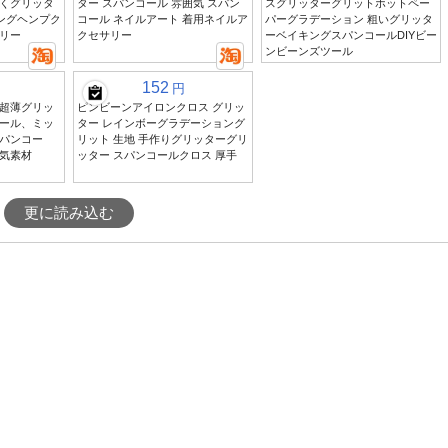
くグリッタ
ター スパンコール 雰囲気 スパン
スグリッターグリットホットペー
リングヘンプク
コール ネイルアート 着用ネイルア
パーグラデーション 粗いグリッタ
リー
クセサリー
ーベイキングスパンコールDIYビー
ンビーンズツール
152
円
超薄グリッ
ピンビーンアイロンクロス グリッ
ール、ミッ
ター レインボーグラデーショング
パンコー
リット 生地 手作りグリッターグリ
気素材
ッター スパンコールクロス 厚手
更に読み込む