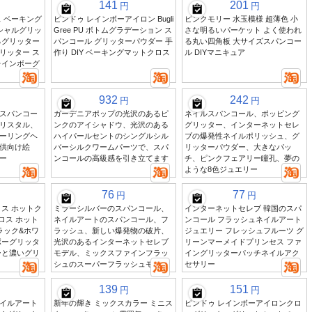
141
201
円
円
 ベーキング
ピンドゥ レインボーアイロン Bugli
ピンクモリー 水玉模様 超薄色 小
シャルグリッ
Gree PU ボトムグラデーション ス
さな明るいパーケット よく使われ
るグリッター
パンコール グリッターパウダー 手
る丸い四角板 大サイズスパンコー
リッター ス
作り DIY ベーキングマットクロス
ル DIYマニキュア
レインボーグ
932
242
円
円
スパンコー
ガーデニアポップの光沢のあるピ
ネイルスパンコール、ポッピング
リスタル、
ンクのアイシャドウ、光沢のある
グリッター、インターネットセレ
ーリングヘ
ハイパールセントのシングルシル
ブの爆発性ネイルポリッシュ、グ
供向け絵
バーシルクワームパーツで、スパ
リッターパウダー、大きなパッ
ー
ンコールの高級感を引き立てます
チ、ピンクフェアリー瞳孔、夢の
ような8色ジュエリー
76
77
円
円
ス ホットク
ミラーシルバーのスパンコール、
インターネットセレブ 韓国のスパ
ロス ホット
ネイルアートのスパンコール、フ
ンコール フラッシュネイルアート
ラック&ホワ
ラッシュ、新しい爆発物の破片、
ジュエリー フレッシュフルーツ グ
ボーグリッタ
光沢のあるインターネットセレブ
リーンマーメイドプリンセス ファ
ーと濃いグリ
モデル、ミックスファインフラッ
イングリッターパッチネイルアク
シュのスーパーフラッシュモデル
セサリー
139
151
円
円
イルアート
新年の輝き ミックスカラー ミニス
ピンドゥ レインボーアイロンクロ