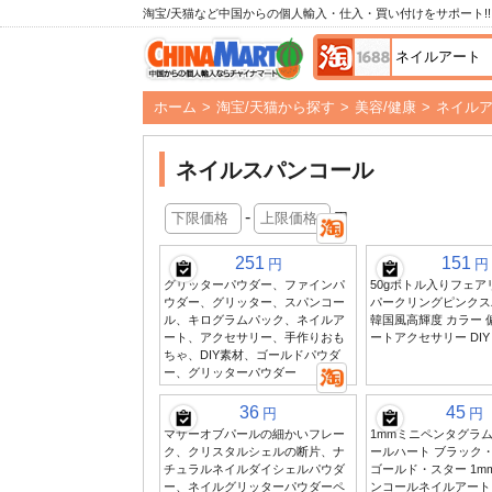
淘宝/天猫など中国からの個人輸入・仕入・買い付けをサポート!!
ホーム
>
淘宝/天猫から探す
>
美容/健康
>
ネイル
ネイルスパンコール
-
円
251
151
円
円
グリッターパウダー、ファインパ
50gボトル入りフェア
ウダー、グリッター、スパンコー
パークリングピンクス
ル、キログラムパック、ネイルア
韓国風高輝度 カラー 
ート、アクセサリー、手作りおも
ートアクセサリー DI
ちゃ、DIY素材、ゴールドパウダ
ー、グリッターパウダー
36
45
円
円
マザーオブパールの細かいフレー
1mmミニペンタグラム
ク、クリスタルシェルの断片、ナ
ールハート ブラック
チュラルネイルダイシェルパウダ
ゴールド・スター 1m
ー、ネイルグリッターパウダーペ
ンコールネイルアート