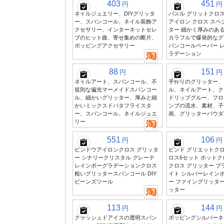
403
451
円
円
ネイルジュエリー、DIYグリッタ
パズル グリットクロス
ー、スパンコール、ネイル装飾ア
アイロン クロス スペ
クセサリー、インターネットセレ
ター 細かく厚みのあ
ブのヒット曲、寄せ集めの断片、
カラフルで爆発的なグ
ポッピングアクセサリー
パンコールペーパー 
ラデーション
88
151
円
円
ネイルアート、スパンコール、不
手作りのグリッター、
規則な偏光マーメイドスパンコー
ル、ネイルアート、ク
ル、細かいグリッター、厚みと細
ドリップグルー、フロ
かいミックスドバタフライスタ
ンプの流水、素材、子
ー、スパンコール、ネイルジュエ
画、グリッターパウダ
リー
551
106
円
円
ピンドウアイロンクロス グリッタ
ピンド グリエットクロ
ー シナリークリスタル グレーテ
ロス6セット ホットク
レインボーグラデーションクロス
クロス グリッター ブ
粗いグリッタースパンコール DIY
イト シルバーレイン
ビーンズツール
ー ファイングリッタ
ッター
113
144
円
円
クラッシュドアイスの透明スパン
ポッピングシルバーネ