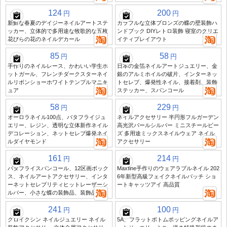
124
200
円
円
新鮮な春夏のデイジーネイルアートステ
カラフルな立体ブロンズの蝶の壁装飾ハ
ッカー、立体的で多用途な牧歌的な五枚
ンドブック DIYレトロ装飾 寝室のクリエ
花びらの花のネイルデカール
イティブレイアウト
85
58
円
円
手作りのネイルレース、かわいい学生ホ
日本の金箔ネイルアートジュエリー、金
ットガール、フレンチダークスターネイ
銀のアルミホイルの破片、インターネッ
ルリボンショーホワイトテンプルマニキ
トセレブ、爆発性ネイル、接着剤、装飾
ュア
ステッカー、スパンコール
58
229
円
円
オーロラネイル100点、バタフライジュ
ネイルアクセサリー 半円形フルガーデン
エリー、レジン、透明な立体新作ネイル
高光沢パールシルバー ミニスチールビー
デコレーション、ネットセレブ爆発ネイ
ズ 多用途ミックスネイルウェア ネイル
ルダイヤモンド
アクセサリー
161
214
円
円
バタフライスパンコール、12区画ボック
Maxfine手作りのウェアラブルネイル 202
ス、ネイルアートアクセサリー、インタ
6年新型高級フェイクネイルパッチ ショ
ーネットセレブリティヒットレーザーシ
ートキャッツアイ 高品質
ルバー、小さな蝶の装飾品、装飾品
241
100
円
円
クロイクシン ネイルジュエリー ネイル
5A、フラットボトムポッピングネイルア