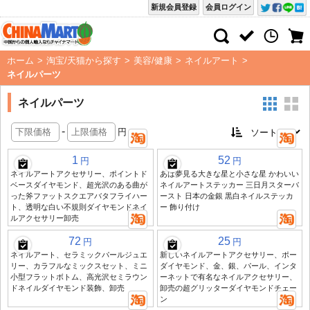
新規会員登録
会員ログイン
ホーム
>
淘宝/天猫から探す
>
美容/健康
>
ネイルアート
>
ネイルパーツ
ネイルパーツ
-
円
1
52
円
円
ネイルアートアクセサリー、ポイントド
あは夢見る大きな星と小さな星 かわいい
ベースダイヤモンド、超光沢のある曲が
ネイルアートステッカー 三日月スターバ
った斧ファットスクエアバタフライハー
ースト 日本の金銀 黒白ネイルステッカ
ト、透明な白い不規則ダイヤモンドネイ
ー 飾り付け
ルアクセサリー卸売
72
25
円
円
ネイルアート、セラミックパールジュエ
新しいネイルアートアクセサリー、ポー
リー、カラフルなミックスセット、ミニ
ダイヤモンド、金、銀、パール、インタ
小型フラットボトム、高光沢セミラウン
ーネットで有名なネイルアクセサリー、
ドネイルダイヤモンド装飾、卸売
卸売の超グリッターダイヤモンドチェー
ン