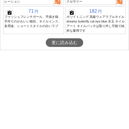
レーション
クセサリー
71
182
円
円
フラッシュフレンチガール、手描き猫、
ホワイトニング 高級ウェアラブルネイル
手作りのかわいい猫目、ネイルインス、
dreamy butterfly cat eye blue 水玉 ネイル
多用途、ショートスタイルの白いラブ
アート ネイルパッチは取り外し可能で純
粋な夏用です
更に読み込む