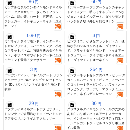
86
60
円
円
カラフルなジルコンダイヤモンドネイル
ミルキーブルーグラデーションのキャッ
アートアクセサリー、きらめくフラット
トアイスター、明るくするプレミアムな
ボトム、鳩の卵、ハート、五芒星、ロッ
ジェントルネイルアート、ダイヤモンド
クシュガー、イレギュラーネイル、ダイ
パッチ付き取り外し可能なリボン
ヤモンド
0.90
3
円
円
ミニネイルダイヤモンド、インターネッ
ピンクミニ、小さなフラットボトム、独
トセレブリティ、スパークリング、小さ
特な形のジルコンネイル、ダイヤモン
なフラットボトム、特殊形状のダイヤモ
ド、フラットダイヤモンド、ネイルアー
ンド、小サイズホワイトシアーネイルダ
トジュエリー、ダイヤモンドネイルアー
イヤモンド装飾アクセサリー
ト、ダイヤモンドオーネイル
3
264
円
円
バーガンディレッドネイルアート リボン
インターネットセレブのベストセラー:ス
アクセサリー 2026 アンゴラ レッドホッ
カイレルムーンライトピンク、スーパー
ト 3Dレジンリボンネイルダイヤモンド
グロッシーミラーピンク、ホワイトオー
装飾
ロラピンク、フェアリーマジックミラー
ピンク、ネイルデコレーション
29
80
円
円
バタフライネイルアートアクセサリー、
クリスタルダイヤモンドシェルの光沢の
トレンディで多用途なミニドーパミンカ
ある白いリボンネイルアートステッカ
ラフルなリボンネイルアクセサリー
ー、インターネットセレブリティINSパ
ールエレガントタッセルロングリボンネ
イル装飾