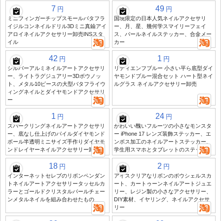
7
49
円
円
ミニフィンガーチップスモールバタフラ
国境限定の日本人気ネイルアクセサリ
イジルコンネイルドリル3Dミニ真鍮アイ
ー、月、星、幾何学スマイリーフェイ
アロイネイルアクセサリー卸売INSスタ
ス、パールネイルステッカー、合金メー
イル
カー
42
1
円
円
シルバーアルミネイルアートアクセサリ
リティエンフブルー 小さい平ら底型ダイ
ー、ライトラグジュアリー3Dボウノッ
ヤモンドブルー混合セット ハート型ネイ
ト、メタル10ピースの大型バタフライウ
ルグラス ネイルアクセサリー卸売
ィングネイルとダイヤモンドアクセサリ
ー
1
24
円
円
スパークリングネイルアートアクセサリ
かわいい醜いフルーツの小さなモンスタ
ー、底なし仕上げのパイルダイヤモンド
ー iPhone 17 レンズ装飾ステッカー、エ
ボール半透明ミニサイズ手作りダイヤモ
ンボス加工のネイルアートステッカー、
ンドレイヤーネイルアクセサリー卸売
学生用スマホとタブレットのステッカー
18
2
円
円
インターネットセレブのリボンペンダン
アイスクリアなリボンのボウシェルスカ
トネイルアートアクセサリータッセルカ
ート、カートゥーンネイルアートジュエ
ラーとゴールドクリスタルパールチェー
リー、レジン製の小さなアクセサリー、
ンメタルネイルを組み合わせたもの
DIY素材、イヤリング、ネイルアクセサ
リー