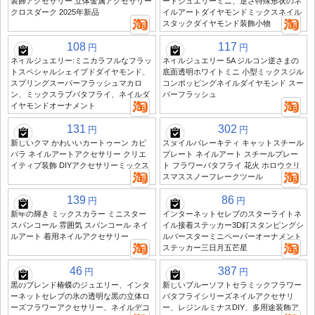
装飾アクセサリー 立体金属アクセサリー
ートジュエリーミニ、逆さ特殊形状のネ
クロスダーク 2025年新品
イルアートダイヤモンドミックスネイル
スタックダイヤモンド装飾小物
108
117
円
円
ネイルジュエリー:ミニカラフルなフラッ
ネイルジュエリー 5A ジルコン逆さまの
トスペシャルシェイプドダイヤモンド、
底面透明ホワイトミニ 小型ミックスジル
スプリングスーパーフラッシュマカロ
コンポッピングネイルダイヤモンド スー
ン、ミックスラブバタフライ、ネイルダ
パーフラッシュ
イヤモンドオーナメント
131
302
円
円
新しいクマ かわいいカートゥーン カピ
スタイルバレーキティ キャットスチール
バラ ネイルアートアクセサリー クリエ
プレート ネイルアート スチールプレー
イティブ装飾 DIYアクセサリーミックス
ト フラワーバタフライ 花火 ホロウクリ
スマススノーフレークツール
139
86
円
円
新年の輝き ミックスカラー ミニスター
インターネットセレブのスターライトネ
スパンコール 雰囲気 スパンコール ネイ
イル接着ステッカー3D釘スタンピングシ
ルアート 着用ネイルアクセサリー
ルバースターミニペーパーオーナメント
ステッカー三日月五芒星
46
387
円
円
黒のブレンド椿蝶のジュエリー、インタ
新しいブルーソフトセラミックフラワー
ーネットセレブの氷の透明な黒の立体ロ
バタフライシリーズネイルアクセサリ
ーズフラワーアクセサリー、ネイルデコ
ー、レジンルミナスDIY、多用途装飾ア