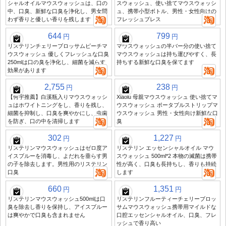
シャルオイルマウスウォッシュは、口の
スウォッシュ、使い捨てマウスウォッシ
中、口臭、新鮮な口臭を浄化し、男女問
ュ、携帯小型ボトル、男性・女性向けの
わず香りと優しい香りを残します
フレッシュブレス
644
799
円
円
リステリンチェリーブロッサムピーチマ
マウスウォッシュの半バー分の使い捨て
ウスウォッシュ 優しくフレッシュな口臭
マウスウォッシュは持ち運びやすく、長
250mlは口の臭を浄化し、細菌を減らす
持ちする新鮮な口臭を保てます
効果があります
2,755
238
円
円
【何宇推薦】白溪瓶入りマウスウォッシ
Xiaolu 母親マウスウォッシュ 使い捨てマ
ュはホワイトニングをし、香りを残し、
ウスウォッシュ ポータブルストリップマ
細菌を抑制し、口臭を爽やかにし、虫歯
ウスウォッシュ 男性・女性向け新鮮な口
を防ぎ、口の中を清掃します
臭
302
1,227
円
円
リステリンマウスウォッシュはゼロ度ア
リステリン エッセンシャルオイル マウ
イスブルーを消毒し、よだれを垂らす男
スウォッシュ 500ml*2 本物の滅菌は携帯
の子を除去します。男性用のリステリン
性が高く、口臭も長持ちし、香りも持続
口臭
します
660
1,351
円
円
リステリンマウスウォッシュ500mlは口
リステリンフルーティーチェリーブロッ
臭を除去し香りを保持し、アイスブルー
サムマウスウォッシュ携帯用マイルドな
は爽やかで口臭も含まれません
口腔エッセンシャルオイル、口臭、フレ
ッシュで香り高い