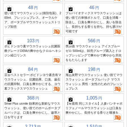
48
46
円
円
使い捨てマウスウォッシュ(個別包装)、2
プロバイオティクスマウスウォッシュは
00ml、フレッシュブレス、オーラルケ
使い捨ての単独ボトルで、口臭を消毒・
ア、ポータブルマウスウォッシュストリ
除去し、口臭を爽やかにし、臭いを除去
ップ卸売
し、長持ちする香りを持ち、持ち運びが
可能です
103
566
円
円
ポビドンヨウ素マウスウォッシュ抗菌医
李詩徳 マウスウォッシュ アイスブルー
療グレードOEMの爽やかなクロルヘキシ
ゼロ 500mlは、卸売グループ購入とドロ
ジン経口リンス
ップシッピングで爽やかで爽やかな息吹
をもたらします
84
198
円
円
豆音ベストセラー:ポビドンヨウ素含有マ
海志灰野マウスウォッシュ 使い捨てマウ
ウスウォッシュ、抗菌効果、口臭、歯石
スウォッシュ ポータブルパック マウス
の抗菌抑制、口臭を爽やかにする、ヨウ
ウォッシュ 男性・女性のためのフレッシ
素フラックスマウスウォッシュ
ュブレス
368
1,005
円
円
Smile Plus usmile 効果的な新鮮なマウス
【華晨雨 同じスタイル】人参バンチャポ
ウォッシュ、使い捨てのホームポータブ
リフェノールマウスウォッシュは口臭を
ルパックは、口臭を爽やかにし、歯茎と
爽やかにし、長持ちする香りと唾液を
口を守ります
2,713
1,510
円
円