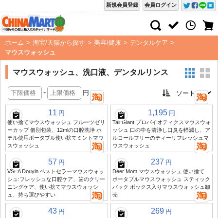
新規会員登録
会員ログイン
ホーム
>
淘宝/天猫から探す
>
美容/健康
>
デンタルケア
>
マウスウォッシュ
マウスウォッシュ、洗口液、デンタルリンス
-
円
11
1,195
円
円
使い捨てマウスウォッシュ フルーツゼリ
Tail Giant プロバイオティクスマウスウォ
ーカップ 個別包装、12mlの口腔洗浄 ホ
ッシュ 口の中を清浄し口臭を軽減し、ア
テル使用ポータブル使い捨てミントマウ
ルコールフリーのティーリフレッシュマ
スウォッシュ
ウスウォッシュ
57
237
円
円
VSEA Douyin ベストセラーマウスウォッ
Deer Mom マウスウォッシュ 使い捨て
シュ:フレッシュな口腔ケア、歯のクリー
ポータブルマウスウォッシュ スティック
ニングケア、使い捨てマウスウォッシ
パック ボックス入りマウスウォッシュ卸
ュ、持ち運びやすい
売
43
269
円
円