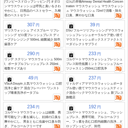
[ワンピースドロップシッピング] オダロ
公式の本物Amway Dental Health Concen
ンマウスウォッシュは呼気と臭いをさわ
tration マウスウォッシュ マウスウォッシ
やかにし、日用品のベストセラー、九柳
ュ マウスウォッシュ 72mlで消毒・除去
香のベストセラー
口臭、爽やかな口臭
307
39
円
円
マウスウォッシュ アイスブルー リフレ
DSU フルーツリフレッシングマウスウォ
ッシング ゼロ度フレッシュブレス ディ
ッシュフレッシュオーラルケア使い捨て
ープクレンジング 500mL 細菌減少 卸売
マウスウォッシュボックスドファクトリ
歯茎ケア
ーダイレクトサプライ
290
233
円
円
リシデ ステリン マウスウォッシュ 500m
コルゲートマウスウォッシュフレッシュ
l、ポータブルフレッシュブレス 250ml、
ブレス卸売低菌ミントフレッシュフルー
複数サイズあり
ツジャスミン250mL口腔洗浄
49
237
円
円
VSEA Douyin 人気マウスウォッシュ 口腔
リトルディアママウスウォッシュポータ
洗浄と歯ケア 混合フレーバー ワンスト
ブル使い捨てマウスウォッシュスティッ
ップ唾液洗浄ポータブル
ク混合パックマウスウォッシュ 新ブレス
旗艦店
234
192
円
円
コルゲートマウスウォッシュは細菌、携
コルゲートマウスウォッシュ、フレッシ
帯可能なフッ素を減らし、妊婦の口臭を
ュブレス、携帯可能、アルコールフリ
爽やかにし、男女ともに虫歯や口臭を防
ー、フッ素を含む口腔内細菌の洗浄、ド
ぎ、アルコールフリーです
ロップシッピング、卸売