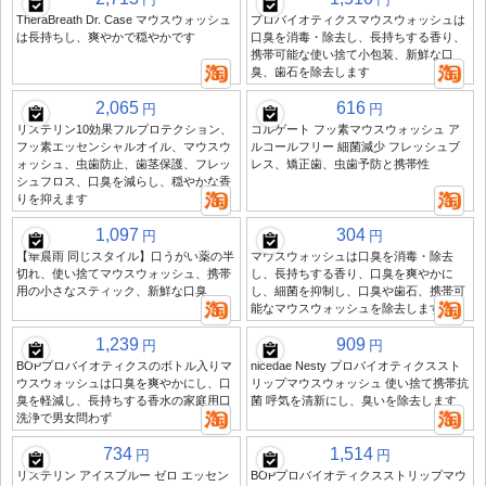
TheraBreath Dr. Case マウスウォッシュ
プロバイオティクスマウスウォッシュは
は長持ちし、爽やかで穏やかです
口臭を消毒・除去し、長持ちする香り、
携帯可能な使い捨て小包装、新鮮な口
臭、歯石を除去します
2,065
616
円
円
リステリン10効果フルプロテクション、
コルゲート フッ素マウスウォッシュ ア
フッ素エッセンシャルオイル、マウスウ
ルコールフリー 細菌減少 フレッシュブ
ォッシュ、虫歯防止、歯茎保護、フレッ
レス、矯正歯、虫歯予防と携帯性
シュフロス、口臭を減らし、穏やかな香
りを抑えます
1,097
304
円
円
【華晨雨 同じスタイル】口うがい薬の半
マウスウォッシュは口臭を消毒・除去
切れ、使い捨てマウスウォッシュ、携帯
し、長持ちする香り、口臭を爽やかに
用の小さなスティック、新鮮な口臭
し、細菌を抑制し、口臭や歯石、携帯可
能なマウスウォッシュを除去します
1,239
909
円
円
BOPプロバイオティクスのボトル入りマ
nicedae Nesty プロバイオティクススト
ウスウォッシュは口臭を爽やかにし、口
リップマウスウォッシュ 使い捨て携帯抗
臭を軽減し、長持ちする香水の家庭用口
菌 呼気を清新にし、臭いを除去します
洗浄で男女問わず
734
1,514
円
円
リステリン アイスブルー ゼロ エッセン
BOPプロバイオティクスストリップマウ