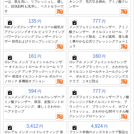
ーは、肌を洗い、リフレッシュし、優し
キシング、毛穴引き締め、アミノ酸クレ
く、顔洗顔料も洗浄し、ベストセラーで
ンザー
す
135
777
円
円
Kaftメンズクレンザー チャコール磁気ポ
メンズフェイシャルクレンザー、アミノ
アクレンジングオイル ピュリファイング
酸クレンザー、オイルコントロール、ブ
パワークレンジング クレンザー クレン
ラックヘッド除去、ニキビ緩和、落ち着
ザー 卸売およびドロップシッピング
く爽やかな公式リフレッシングフォーミ
ュラ
161
160
円
円
ロレアル メンズ フェイシャルクレンザ
ロレアル メンズ フェイシャルクレンザ
ー オイルコントロール チャコール リフ
ー、アンチブラックヘッド、さわやかな
レッシング アンチブラックヘッドクレン
オイルコントロールチャコールクレンザ
ザー 保湿オイルコントロール ボルケー
ー、ボルカニックロッククレンジングス
ノロック 多機能オプション
クラブ、ニキビ防止
594
777
円
円
ミユンメンズフェイシャルクレンザー:ア
メンズフェイシャルクレンザー:アミノ酸
ミノ酸クレンザー、保湿、皮脂コントロ
クレンジング&オイルコントロール、ブ
ール、クレンジング、優しくさわやか、
ラックヘッド、ブラックヘッド、ホワイ
ヘアドロップ
トウォッシュ、さわやかなB5サリチル酸
クレンジングローション
3,412
4,924
円
円
ロレアル メンズ ハイドレイティング 保
フランス本物のメンズスキンケア製品セ