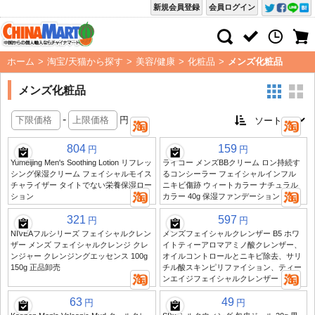
新規会員登録
会員ログイン
ホーム
>
淘宝/天猫から探す
>
美容/健康
>
化粧品
>
メンズ化粧品
メンズ化粧品
-
円
804
159
円
円
Yumeijing Men's Soothing Lotion リフレッ
ライコー メンズBBクリーム ロン持続す
シング保湿クリーム フェイシャルモイス
るコンシーラー フェイシャルインフル
チャライザー タイトでない栄養保湿ロー
ニキビ傷跡 ウィートカラー ナチュラル
ション
カラー 40g 保湿ファンデーション
321
597
円
円
NIVEAフルシリーズ フェイシャルクレン
メンズフェイシャルクレンザー B5 ホワ
ザー メンズ フェイシャルクレンジ クレ
イトティーアロマアミノ酸クレンザー、
ンジャー クレンジングエッセンス 100g
オイルコントロールとニキビ除去、サリ
150g 正品卸売
チル酸スキンピリファイション、ティー
ンエイジフェイシャルクレンザー
63
49
円
円