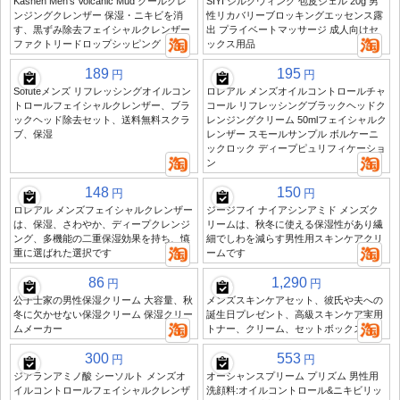
Kashen Men's Volcanic Mud クールクレ
SIYI シルクウィング 包皮ジェル 20g 男
ンジングクレンザー 保湿・ニキビを消
性リカバリーブロッキングエッセンス露
す、黒ずみ除去フェイシャルクレンザー
出 プライベートマッサージ 成人向けセ
ファクトリードロップシッピング
ックス用品
189
195
円
円
Sofuteメンズ リフレッシングオイルコン
ロレアル メンズオイルコントロールチャ
トロールフェイシャルクレンザー、ブラ
コール リフレッシングブラックヘッドク
ックヘッド除去セット、送料無料スクラ
レンジングクリーム 50mlフェイシャルク
ブ、保湿
レンザー スモールサンプル ボルケーニ
ックロック ディープピュリフィケーショ
ン
148
150
円
円
ロレアル メンズフェイシャルクレンザー
ジージフイ ナイアシンアミド メンズク
は、保湿、さわやか、ディープクレンジ
リームは、秋冬に使える保湿性があり繊
ング、多機能の二重保湿効果を持ち、慎
細でしわを減らす男性用スキンケアクリ
重に選ばれた選択です
ームです
86
1,290
円
円
公子士家の男性保湿クリーム 大容量、秋
メンズスキンケアセット、彼氏や夫への
冬に欠かせない保湿クリーム 保湿クリー
誕生日プレゼント、高級スキンケア実用
ムメーカー
トナー、クリーム、セットボックス
300
553
円
円
ジアランアミノ酸 シーソルト メンズオ
オーシャンスプリーム プリズム 男性用
イルコントロールフェイシャルクレンザ
洗顔料:オイルコントロール&ニキビリッ