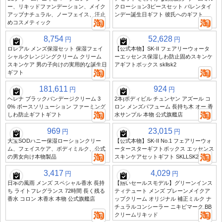
ー、リキッドファンデーション、メイク
クローション3ピースセット バレンタイ
アップナチュラル、ノーフェイス、汗止
ンデー誕生日ギフト 彼氏へのギフト
めコスメティック
8,754
52,628
円
円
ロレアル メンズ保湿セット 保湿フェイ
【公式本物】SK-II フェアリーウォータ
シャルクレンジングクリーム クリーム
ーエッセンス保湿しわ防止固めスキンケ
スキンケア 男の子向けの実用的な誕生日
アギフトボックス skllsk2
ギフト
181,611
924
円
円
ヘレナ ブラックバンデージクリーム 3
2本|ボディビル チュンヤン アズール コ
0% ボースソリューション ファーミング
ロン メンズパフューム 長持ち木 オー 香
しわ防止ギフトギフト
水サンプル 本物 公式旗艦店
969
23,015
円
円
大宝SODハニー保湿ローションクリー
【公式本物】SK-II No.1 フェアリーウォ
ム、フェイスケア、ボディミルク、公式
ータースターギフトボックス エッセンス
の男女向け本物製品
スキンケアセットギフト SKLLSK2
3,417
4,029
円
円
日本の風雨 メンズ スペシャル香水 長持
【熱いセールスモデル】グリーンインス
ち ライトフレグランス 72時間 長く残る
ティテュート メンズ プレーンメイクア
香水 コロン 木香水 本物 公式旗艦店
ップクリーム オリジナル 補正ミルク ナ
チュラルコンシーラー ニキビマーク BB
クリームリキッド