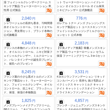
湿 フェイシャルクレンザークリーム ス
ット ウォーターローション ハイドレー
キンケア製品 ウォーターローション 男
ション オイルコントロール オイル保湿
性用 公式製品
ニキビクレンザー 公式旗艦店
2,040
776
円
円
シャワージェルの長持ち香水、72時間香
ロレアル トナー メンズ クレンジングス
水オイルコントロール、リキッドエマル
キンケア製品セット ユーススキンソース
ジョン、男女用セット、ブランド本物の
フェイシャルクレンジングミルクローシ
公式旗艦店
ョンセット 公式本物
4,848
2,183
円
円
フランスの本物のメンズスキンケアセッ
【中央メディア推薦】韓書メンズスキン
ト、オイルコントロール、ニキビ対策フ
ケア製品 ウォーターローション セラム
ェイシャルクレンザー、ミルクローショ
保湿 ファーミングクリーム 3-in-1セット
ン、バレンタインデーの誕生日プレゼン
ト、彼氏へのプレゼント
8,245
3,531
円
円
フランス製の小さな黒ボトルのメンズス
4.0/カジランファンデーション リキッド
キンケア製品セット、ウォーターローシ
コンカバーメント 長持ち 抜け毛防止メ
ョン、フェイシャルクレンザー、オイル
イクミックス キャットミルク キャット
コントロール、抗ニキビ、ブラックヘッ
ナイト キャットミックスオイリースキン
ド、保湿、保湿の本物製品
ドライスキンファンデーション
1,825
4,857
円
円
メンズプレーンメイクアップクリーム、
フレンチ・ジェニュアンメンズスキンケ
BBクリーム、ニキビマークコンシーラ
アセット さわやかな顔洗顔クリームミル