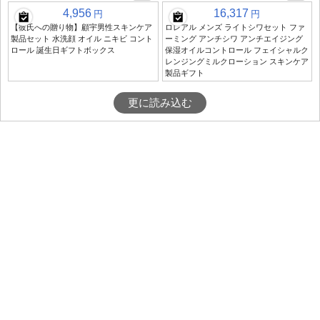
4,956
16,317
円
円
【彼氏への贈り物】顧宇男性スキンケア
ロレアル メンズ ライトシワセット ファ
製品セット 水洗顔 オイル ニキビ コント
ーミング アンチシワ アンチエイジング
ロール 誕生日ギフトボックス
保湿オイルコントロール フェイシャルク
レンジングミルクローション スキンケア
製品ギフト
更に読み込む