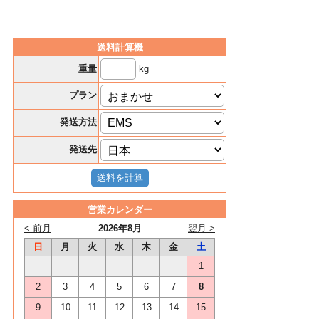
送料計算機
kg
重量
プラン
発送方法
発送先
営業カレンダー
< 前月
2026年8月
翌月 >
日
月
火
水
木
金
土
1
2
3
4
5
6
7
8
9
10
11
12
13
14
15