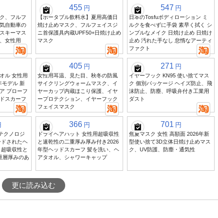
455
547
円
円
ク、フルフ
【ポータブル飲料水】夏用高価日
日本のTosfuボディローション ミ
気自動車の
焼け止めマスク、フルフェイスジ
ルクを食べずに手袋 素早く拭く シ
スキーマス
ニ首保護具内蔵UPF50+日焼け止め
ンプルなメイク 日焼け止め 日焼け
、女性用
マスク
止め 汚れた手なし 怠惰なアーティ
ファクト
405
271
円
円
オル 女性用
女性用耳温、見た目、秋冬の防風
イヤーフック KN95 使い捨てマス
年モデル 新
サイクリングウォームマスク、イ
ク 個別パッケージ ヘイズ防止、飛
ア ブローフ
ヤーカップ内蔵ほこり保護、イヤ
沫防止、防塵、呼吸弁付き工業用
ドスカーフ
ープロテクション、イヤーフック
ダスト
フェイスマスク
366
701
円
円
円
ックテクノロジ
ドライヘアハット 女性用超吸収性
焦夏マスク 女性 高額面 2026年新
ードされたヘ
と速乾性の二重厚み厚み付き2026
型使い捨て3D立体日焼け止めマス
 超吸収性と
年型ヘッドスカーフ 髪を洗い、ヘ
ク、UV防護、防塵・通気性
重層厚みのあ
アタオル、シャワーキャップ
更に読み込む