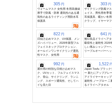
305
303
円
円
ウォームマスク 女性用 冬用高価値
サイクリング防風マス
厚手で防風・防寒 通気性のある通
ェイス、男性用冬季電
気性のあるライディング用防水耳
耳保護具、暖かい冬用
保護具
クラップ、イヤーマフ
822
641
円
円
日焼け止めマスク、UV保護、メン
無印良品ドライヘアタ
ズハイバリュー、2026年新型フル
吸収性と速乾性 2026
フェイスネックプロテクション、
しい厚みシャンプーヘ
オールインワンサイクリング通気
リープルオーバーヘッ
性マスク、女性用
992
1,522
円
屋外用の特別な日焼け止めマス
Japan Tosfu ブラ
ク、UVカット、フルフェイスマス
ー 新たにアップグレ
ク、登山、サイクリング、ランニ
アドライヤーキャップ
ング、スポーツ通気性、そしてハ
速乾性 ノーブロー 二
イな見た目
るドライヘアタオル