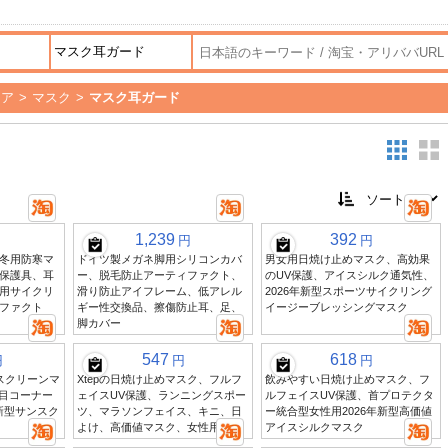
ケア
>
マスク
>
マスク耳ガード
1,239
392
円
円
冬用防寒マ
ドイツ製メガネ脚用シリコンカバ
男女用日焼け止めマスク、高効果
保護具、耳
ー、脱毛防止アーティファクト、
のUV保護、アイスシルク通気性、
用サイクリ
滑り防止アイフレーム、低アレル
2026年新型スポーツサイクリング
ファクト
ギー性交換品、擦傷防止耳、足、
イージーブレッシングマスク
脚カバー
547
618
円
円
円
サンスクリーンマ
Xtepの日焼け止めマスク、フルフ
飲みやすい日焼け止めマスク、フ
 目コーナー
ェイスUV保護、ランニングスポー
ルフェイスUV保護、首プロテクタ
年新型サンスク
ツ、マラソンフェイス、キニ、日
ー統合型女性用2026年新型高価値
よけ、高価値マスク、女性用
アイスシルクマスク