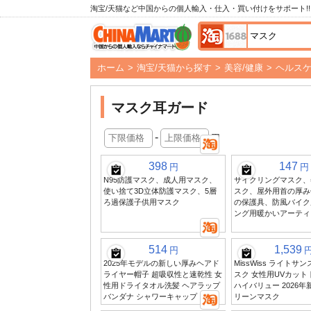
淘宝/天猫など中国からの個人輸入・仕入・買い付けをサポート!!
ホーム
>
淘宝/天猫から探す
>
美容/健康
>
ヘルス
マスク耳ガード
-
円
398
147
円
円
N95防護マスク、成人用マスク、
サイクリングマスク、
使い捨て3D立体防護マスク、5層
スク、屋外用首の厚み
ろ過保護子供用マスク
の保護具、防風バイク
ング用暖かいアーティ
514
1,539
円
2025年モデルの新しい厚みヘアド
MissWiss ライト
ライヤー帽子 超吸収性と速乾性 女
スク 女性用UVカット
性用ドライタオル洗髪 ヘアラップ
ハイバリュー 2026
バンダナ シャワーキャップ
リーンマスク