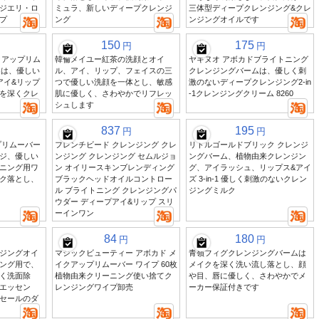
ジエリ・ロ
ミュラ、新しいディープクレンジ
三体型ディープクレンジング&クレ
プ
ング
ンジングオイルです
150
175
円
円
クアップリム
韓倫メイユー紅茶の洗顔とオイ
ヤキヌオ アボカドブライトニング
ヤンは、優しい
ル、アイ、リップ、フェイスの三
クレンジングバームは、優しく刺
グアイ&リップ
つで優しい洗顔を一体とし、敏感
激のないディープクレンジング2-in
を深くクレ
肌に優しく、さわやかでリフレッ
-1クレンジングクリーム 8260
シュします
837
195
円
円
プリムーバー
フレンチビード クレンジング クレ
リトルゴールドブリック クレンジ
ジ、優しい
ンジング クレンジング セムルジョ
ングバーム、植物由来クレンジン
ニング用ワ
ン オイリースキンブレンディング
グ、アイラッシュ、リップス&アイ
ク落とし、
ブラックヘッドオイルコントロー
ズ 3-in-1 優しく刺激のないクレン
ル ブライトニング クレンジングパ
ジングミルク
ウダー ディープアイ&リップ スリ
ーインワン
84
180
円
円
ジングオイ
マジックビューティー アボカド メ
青嶺フィグクレンジングバームは
ング用で、
イクアップリムーバー ワイプ 60枚
メイクを深く洗い流し落とし、顔
く洗面除
植物由来クリーニング使い捨てク
や目、唇に優しく、さわやかでメ
エッセン
レンジングワイプ卸売
ーカー保証付きです
セールのダ