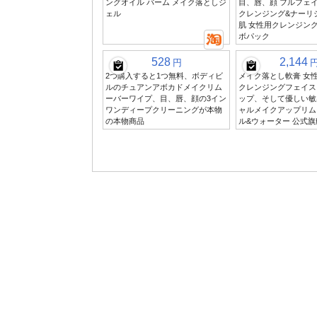
ングオイル バーム メイク落としジ
目、唇、顔 フルフェイ
ェル
クレンジング&ナーリ
肌 女性用クレンジン
ボパック
528
2,144
円
2つ購入すると1つ無料、ボディビ
メイク落とし軟膏 女
ルのチュアンアボカドメイクリム
クレンジングフェイス
ーバーワイプ、目、唇、顔の3イン
ップ、そして優しい敏
ワンディープクリーニングが本物
ャルメイクアップリム
の本物商品
ル&ウォーター 公式旗