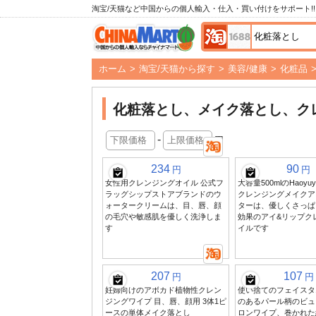
淘宝/天猫など中国からの個人輸入・仕入・買い付けをサポート!!
ホーム
>
淘宝/天猫から探す
>
美容/健康
>
化粧品
化粧落とし、メイク落とし、ク
-
円
234
90
円
円
女性用クレンジングオイル 公式フ
大容量500mlのHaoy
ラッグシップストアブランドのウ
クレンジングメイクア
ォータークリームは、目、唇、顔
ターは、優しくさっぱ
の毛穴や敏感肌を優しく洗浄しま
効果のアイ&リップク
す
イルです
207
107
円
円
妊婦向けのアボカド植物性クレン
使い捨てのフェイスタ
ジングワイプ 目、唇、顔用 3体1ピ
のあるパール柄のビュ
ースの単体メイク落とし
ロンワイプ、巻かれた