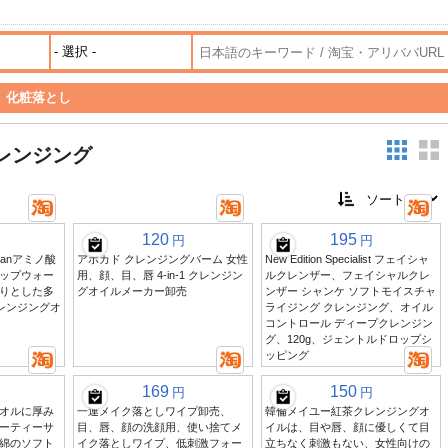
>
化粧落とし
レンジング
120
195
円
円
uyanアミノ酸
アボカド クレンジングバーム 女性
New Edition Specialist フェイシャ
ップウォー
用、顔、目、唇 4-in-1 クレンジン
ルクレンザー、フェイシャルクレ
りとした多
グオイルメーカー卸売
ンザー シャンケ ソフトモイスチャ
レンジングオ
ライジング クレンジング、オイル
コントロール ディープクレンジン
グ、120g、ジェントルドロップシ
ッピング
169
150
円
円
オルに厚み
一連メイク落としワイプ卸売、
韓倫メイユー紅茶クレンジングオ
ーティーサ
目、唇、顔の洗顔用、使い捨てメ
イルは、目や唇、顔に優しくて目
綿のソフト
イク落としワイプ、低刺激フォー
立ちなく刺激もない、女性向けの