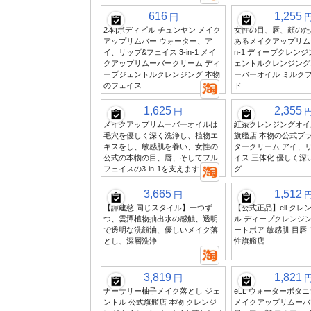
616
1,255
円
2本|ボディビル チュンヤン メイク
女性の目、唇、顔のた
アップリムバー ウォーター、ア
あるメイクアップリムー
イ、リップ&フェイス 3-in-1 メイ
n-1 ディープクレンジ
クアップリムーバークリーム ディ
ェントルクレンジング
ープジェントルクレンジング 本物
ーバーオイル ミルク
のフェイス
ド
1,625
2,355
円
メイクアップリムーバーオイルは
紅茶クレンジングオイ
毛穴を優しく深く洗浄し、植物エ
旗艦店 本物の公式ブラ
キスをし、敏感肌を養い、女性の
タークリーム アイ、
公式の本物の目、唇、そしてフル
イス 三体化 優しく深
フェイスの3-in-1を支えます
グ
3,665
1,512
円
【譚建慈 同じスタイル】一つず
【公式正品】ell ク
つ、雲潭植物抽出水の感触、透明
ル ディープクレンジ
で透明な洗顔油、優しいメイク落
ートポア 敏感肌 目唇 
とし、深層洗浄
性旗艦店
3,819
1,821
円
ナーサリー柚子メイク落とし ジェ
eLL ウォーターボタ
ントル 公式旗艦店 本物 クレンジ
メイクアップリムーバ