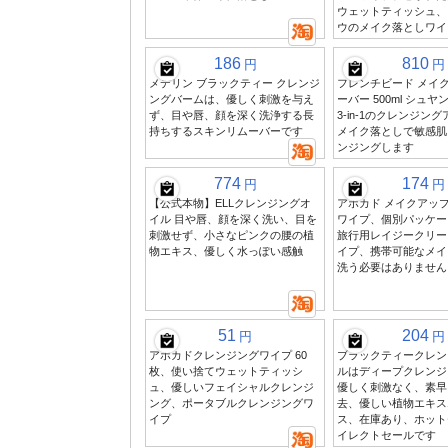
ウェットティッシュ、
ウのメイク落としワイ
186
810
円
円
メデリン ブラックティー クレンジ
フレンチビード メイ
ングバームは、優しく刺激を与え
ーバー 500ml シュ
ず、目や唇、顔を深く洗浄する長
3-in-1のクレンジン
持ちするスキンリムーバーです
メイク落としで敏感肌
ンジングします
774
174
円
円
【公式本物】ELLクレンジングオ
アボカド メイクアッ
イル 目や唇、顔を深く洗い、目を
ワイプ、個別パッケー
刺激せず、小さなピンクの腰の植
旅行用レイジークリー
物エキス、優しく水っぽい感触
イプ、携帯可能なメイ
洗う必要はありません
51
204
円
円
アボカドクレンジングワイプ 60
ブラックティークレン
枚、使い捨てウェットティッシ
ルはディープクレンジ
ュ、優しいフェイシャルクレンジ
優しく刺激なく、素早
ング、ポータブルクレンジングワ
去、優しい植物エキス
イプ
ス、在庫あり、ホット
イレクトセールです