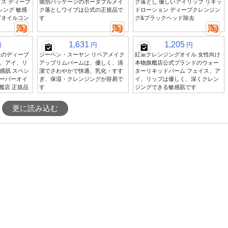
ス ディープ
個別パッケージのポータブルメイ
ク落とし 優しいアイリップ リキッ
シング 敏感
ク落としワイプは公式の正規品で
ドローション ディープクレンジン
グオイルコン
す
グ&ブラックヘッド除去
1,631
1,205
円
円
円
性のディープ
ジーベン・スーヤン リペアメイク
紅茶クレンジングオイル 女性向け
、アイ、リ
アップリムバームは、優しく、清
本物旗艦店公式ブランドのウォー
感肌 スペシ
潔でさわやかで快適、乳化・すす
ターリキッドバーム フェイス、ア
ーバーオイ
ぎ、保湿・クレンジングが容易で
イ、リップは優しく、深くクレン
艦店 正規品
す
ジングできる敏感肌です
更に読み込む