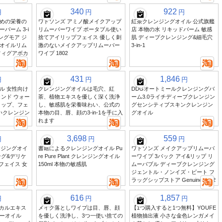
340
922
円
円
円
めの栄養の
ワトソンズ アミノ酸メイクアップ
紅茶クレンジングオイル 公式旗艦
バーム 3-i
リムーバーワイプ ポータブル使い
店 本物の水 リキッドバーム 敏感
ングモア ジ
捨てアイリップフェイス 優しく刺
肌 ディープクレンジング&細毛穴
オイルリム
激のないメイクアップリムーバー
3-in-1
フィグアボカ
ワイプ 1802
431
1,846
円
円
円
ル 女性向け
クレンジングオイルは毛穴、紅
DDGオートミールクレンジングバ
ンド ウォー
茶、植物エキスを優しく深く洗浄
ーム3.0ライチディープクレンジン
リップ、フェ
し、敏感肌を栄養味わい、公式の
グセンシティブスキンクレンジン
いクレンジン
本物の目、唇、顔の3-in-1を手に入
グオイル
れます
3,698
559
円
円
円
レンジングオイ
書籍によるクレンジングオイル Pu
ワトソンズ メイクアップリムーバ
ング&デリケ
re Pure Plant クレンジングオイル
ーワイプ 3パック アイ&リップ リ
フェイス 女
150ml 本物の敏感肌
ムーバブル ディープクレンジング
ジェントル・ノンイズ・ビート フ
ラッグシップストア Genuine 1802
616
1,857
円
円
円
ニカルエキス
メイク落としワイプは目、唇、顔
【1つ購入すると1つ無料】YOUFE
ーオイル
を優しく洗浄し、3つ一使い捨ての
植物抽出液 小さな金色レンガメイ