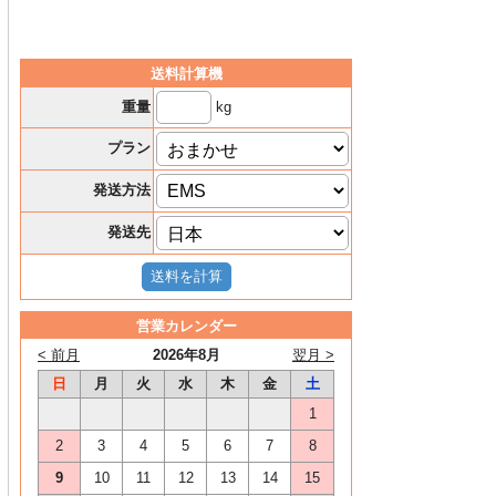
送料計算機
kg
重量
プラン
発送方法
発送先
営業カレンダー
< 前月
2026年8月
翌月 >
日
月
火
水
木
金
土
1
2
3
4
5
6
7
8
9
10
11
12
13
14
15