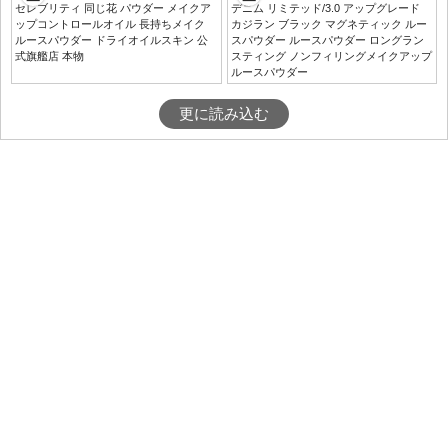
セレブリティ 同じ花 パウダー メイクア
デニム リミテッド/3.0 アップグレード
ップコントロールオイル 長持ちメイク
カジラン ブラック マグネティック ルー
ルースパウダー ドライオイルスキン 公
スパウダー ルースパウダー ロングラン
式旗艦店 本物
スティング ノンフィリングメイクアップ
ルースパウダー
更に読み込む