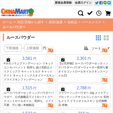
新規会員登録
会員ログイン
ホーム
>
淘宝/天猫から探す
>
美容/健康
>
化粧品
>
ベースメイク
>
ルースパウダー
ルースパウダー
-
円
3,581
2,301
円
円
4.0/カジランファンデーション リキッド
【公式本物】ルースパウダーセッティン
コンカバーメント 長持ち 抜け毛防止メ
グパウダーパウダーウォーター長持ち紫
イクミックス キャットミルク キャット
オイルコントロールオイルスキンスペシ
ナイト キャットミックスオイリースキン
ャルZ2
ドライスキンファンデーション
1,515
2,788
円
円
ルースパウダーセッティングパウダーパ
フラワーソングパウダー 16g メイクアッ
ウダー、公式旗艦店ライト&ソフトコー
プセッティングオイルコントロール 長持
クコントロールオイル、長持ち、メイク
ちメイク ドライオイルスキン 公式旗艦
不要、汗に強い本物製品
店 本物