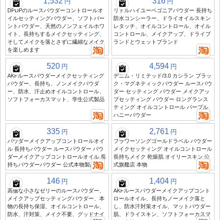
1,532
316
円
円
DPDPのルースパウダーコントロールオ
リトルハイユーベゴニアパウダー 長持ち
イルセッティングパウダー、ソフトバー
防水コンシーラー、ドライオイルスキン
ントパウダー、天然のノンフェイルホワ
レタッチ、オイルコントロール、オイル
イト、長持ちするメイクセッティング、
コントロール、メイクアップ、ドライブ
そしてメイクを落とさずに繊細なメイク
ランドとウェットブランド
を楽しめます
520
4,594
円
円
AKFルースパウダーメイクセッティング
デニム・リミテッド/3.0 カシラン ブラッ
パウダー、長持ち、ノンメイクパウダ
ク・マグネティックパウダー ルースパウ
ー、防水、汗止めオイルコントロール、
ダー セッティング パウダー メイクアッ
ソフトフォーカスマット、学生公式製品
プセッティング パウダー ロングランス
ティング オイルコントロール パープル
ハニーパウダー
335
2,761
円
円
パウダーメイクアップコントロールオイ
フラワーソングゴールドラベル パウダー
ル 長持ちパウダー ルースパウダー パウ
メイクセッティング オイルコントロール
ダーメイクアップコントロールオイル 長
長持ちメイク 乾燥肌 オイリースキン 公
持ちパウダーパウダー 公式本物製品
式旗艦店 本物
146
1,404
円
円
高価な小さなゼリーのルースパウダー、
AKFルースパウダーメイクアップコント
メイクアップセッティングパウダー、本
ロールオイル、長持ちノーメイク落と
物の長持ち保湿、オイルコントロール、
し、防水汗対策オイル、マットパウダー
防水、汗対策、メイク不要、グッドナイ
肌、ドライスキン、ソフトフォーカスマ