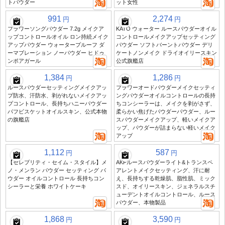
トパウダー
ット女性
991
2,274
円
円
フラワーソングパウダー 7.2g メイクア
KATO ウォーター ルースパウダーオイル
ップコントロールオイル ロン持続メイク
コントロールメイクアップセッティング
アップパウダー ウォータープルーフ ダ
パウダー ソフトバーントパウダー デリ
ーマブレーション ノーパウダー ヒドゥ
ケートノンメイク ドライオイリースキン
ンポアガール
公式旗艦店
1,384
1,286
円
円
ルースパウダーセッティングメイクアッ
フラワーオードパウダーメイクセッティ
プ防水、汗防水、剥がれないメイクアッ
ングパウダーオイルコントロールの長持
プコントロール、長持ちハニーパウダー
ちコンシーラーは、メイクを剥がさず、
パフビスケットオイルスキン、公式本物
柔らかい焦げたパウダーパウダー、ルー
の旗艦店
スパウダーメイクアップ、軽いメイクア
ップ、パウダーが詰まらない軽いメイク
アップ
1,112
587
円
円
【セレブリティ・セイム・スタイル】メ
AKFルースパウダーライト&トランスペ
ノ・メンラン パウダー セッティング パ
アレントメイクセッティング、汗に耐
ウダー オイルコントロール 長持ちコン
え、長持ちする乾燥肌、脂性肌、ミック
シーラーと栄養 ホワイトケーキ
スド、オイリースキン、ジェネラルスチ
ューデントオイルコントロール、ルース
パウダー、本物製品
1,868
3,590
円
円